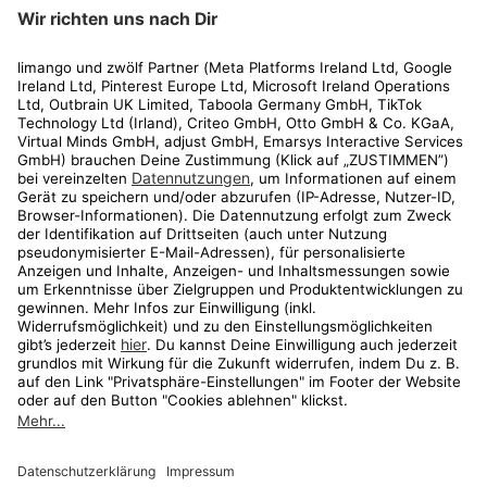
limango
Rechtliches
Kundenservice
Shop
Aktionen
Travel