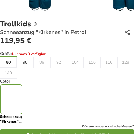
Trollkids
Schneeanzug "Kirkenes" in Petrol
119,95 €
Größe
Nur noch 3 verfügbar
80
98
86
92
104
110
116
128
140
Color
Schneeanzug
"Kirkenes" in
Petrol
Warum ändern sich die Preise?