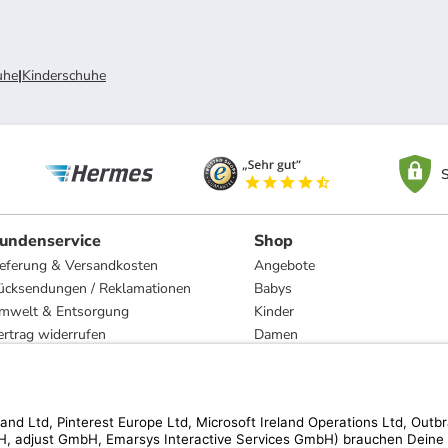
uhe
|
Kinderschuhe
S
undenservice
Shop
ieferung & Versandkosten
Angebote
ücksendungen / Reklamationen
Babys
mwelt & Entsorgung
Kinder
ertrag widerrufen
Damen
esetzliche Gewährleistung und Reparatur
Herren
Wohnen
Trachten
Marken