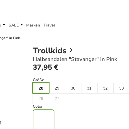
g
SALE
Marken
Travel
ger" in Pink
Trollkids
Halbsandalen "Stavanger" in Pink
37,95 €
Größe
28
29
30
31
32
33
26
27
Color