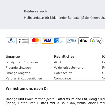
Entdecke auch
:
Halbsandalen für Kids
|
Kinder Sandalen
|
Sale Kindersch
limango
Rechtliches
K
family Star Programm
AGB
L
Freunde einladen
Widerrufsbelehrung
R
limango Magazin
Datenschutz
U
Partner & Kooperationen
Compliance
V
Jobs
Impressum
G
Presse
Privatsphäre-Einstellungen
Mediadaten
Geschenkgutscheinbedingungen