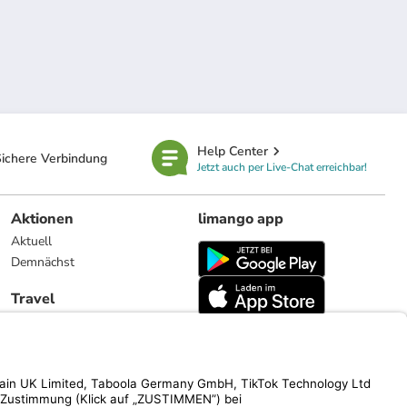
Help Center
ichere Verbindung
Jetzt auch per Live-Chat erreichbar!
Aktionen
limango app
Aktuell
Demnächst
Travel
Reiseangebote