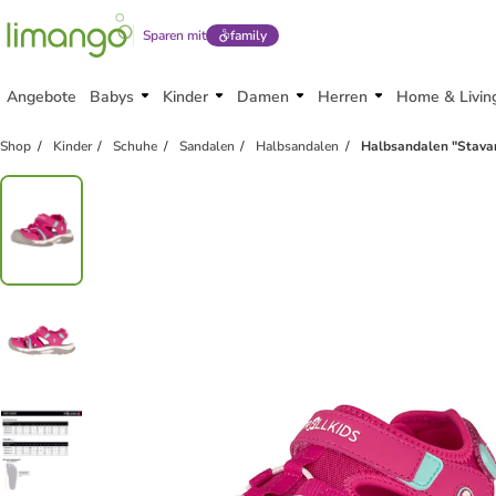
Sparen mit
family
Angebote
Babys
Kinder
Damen
Herren
Home & Livin
Shop
Kinder
Schuhe
Sandalen
Halbsandalen
Halbsandalen "Stavan