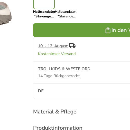
Halbsandalen
Halbsandalen
"Stavanger"
"Stavanger
in Pink
Sandal XT" in
Hellblau/
In den
Pink
10. - 12. August
Kostenloser Versand
TROLLKIDS & WESTFJORD
14 Tage Rückgaberecht
DE
Material & Pflege
Produktinformation