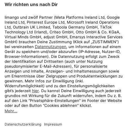
limango
Rechtliches
Kundenservice
Shop
Aktionen
Travel