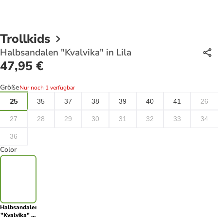
Trollkids
Halbsandalen "Kvalvika" in Lila
47,95 €
Größe
Nur noch 1 verfügbar
25
35
37
38
39
40
41
26
27
28
29
30
31
32
33
34
36
Color
Halbsandalen
"Kvalvika" in