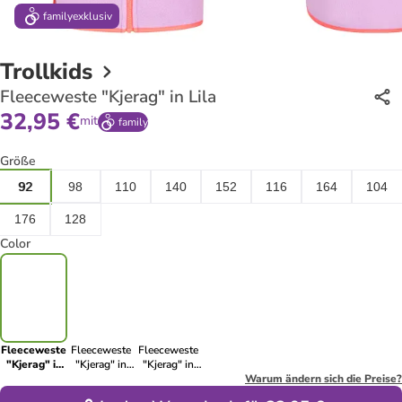
family
exklusiv
Trollkids
Fleeceweste "Kjerag" in Lila
32,95 €
mit
family
Größe
92
98
110
140
152
116
164
104
176
128
Color
Fleeceweste
Fleeceweste
Fleeceweste
"Kjerag" in
"Kjerag" in
"Kjerag" in
Lila
Dunkelblau/
Rosa/
Warum ändern sich die Preise?
Hellbraun
Dunkelblau