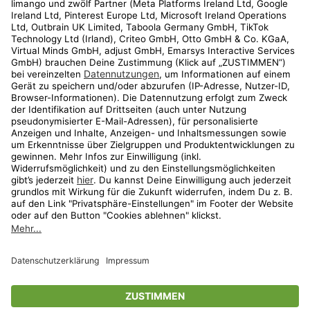
Kundenservice
Shop
Aktionen
Travel
limango.nl
limango.pl
* Streichpreise entsprechen der unverbindlichen Preisempfehlung des