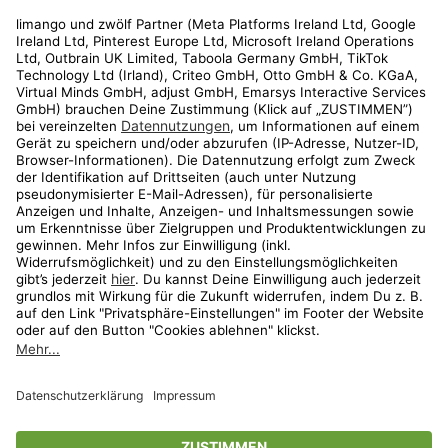
Rechtliches
Kundenservice
Shop
Aktionen
Travel
limango.nl
limango.pl