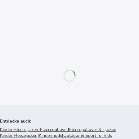
Entdecke auch
:
Kinder-Fleecejacken-Fleecepullover
|
Fleecepullover & -jacken
|
Kinder Fleecejacken
|
Kindermode
|
Outdoor & Sport für kids