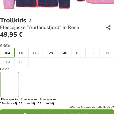
Trollkids
Fleecejacke "Aurlandsfjord" in Rosa
49,95 €
Größe
104
110
116
128
140
152
92
98
164
176
Color
Fleecejacke
Fleecejacke
Fleecejacke
"Aurlandsfjord"
"Aurlandsfjord"
"Aurlandsfjord"
in Rosa
in Khaki/
in Türkis
Warum ändern sich die Preise?
Dunkelblau