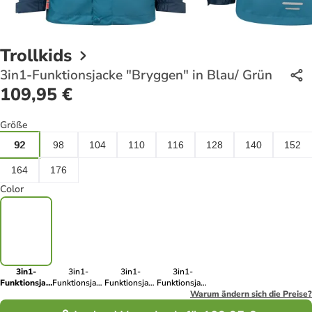
Trollkids
3in1-Funktionsjacke "Bryggen" in Blau/ Grün
109,95 €
Größe
92
98
104
110
116
128
140
152
164
176
Color
3in1-
3in1-
3in1-
3in1-
Funktionsjacke
Funktionsjacke
Funktionsjacke
Funktionsjacke
"Bryggen" in
"Bryggen" in
"Bryggen" in
"Bryggen" in
Warum ändern sich die Preise?
Blau/ Grün
Lila/ Petrol
Pink/ Blau
Blau