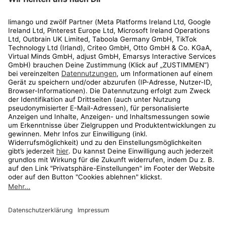
Rechtliches
Kundenservice
Shop
Aktionen
Travel
limango.nl
limango.pl