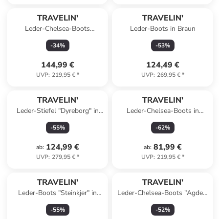
TRAVELIN'
TRAVELIN'
Leder-Chelsea-Boots
Leder-Boots in Braun
"Romstad" in Braun
-
34
%
-
53
%
144,99 €
124,49 €
UVP
:
219,95 €
*
UVP
:
269,95 €
*
TRAVELIN'
TRAVELIN'
Leder-Stiefel "Dyreborg" in
Leder-Chelsea-Boots in
Hellbraun
Schwarz
-
55
%
-
62
%
124,99 €
81,99 €
ab
:
ab
:
UVP
:
279,95 €
*
UVP
:
219,95 €
*
TRAVELIN'
TRAVELIN'
Leder-Boots "Steinkjer" in
Leder-Chelsea-Boots "Agder"
Braun
in Hellbraun
-
55
%
-
52
%