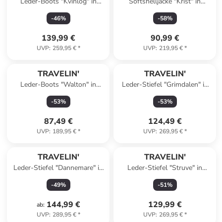
Leder-Boots "Kvinlog" in
Softshelljacke "Krist" in
Braun
Dunkelblau
-
46
%
-
58
%
139,99 €
90,99 €
UVP
:
259,95 €
*
UVP
:
219,95 €
*
TRAVELIN'
TRAVELIN'
Leder-Boots "Walton" in
Leder-Stiefel "Grimdalen" in
Schwarz
Schwarz
-
53
%
-
53
%
87,49 €
124,49 €
UVP
:
189,95 €
*
UVP
:
269,95 €
*
TRAVELIN'
TRAVELIN'
Leder-Stiefel "Dannemare" in
Leder-Stiefel "Struve" in
Schwarz
Schwarz
-
49
%
-
51
%
144,99 €
129,99 €
ab
:
UVP
:
289,95 €
*
UVP
:
269,95 €
*