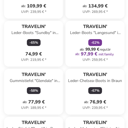
109,99 €
134,99 €
ab
:
ab
:
UVP
:
239,95 €
*
UVP
:
269,95 €
*
family
rabatt
TRAVELIN'
TRAVELIN'
Leder-Boots "Sundby" in
Leder-Boots "Langesund" in
Schwarz
Hellbraun
-
65
%
-
62
%
99,99 €
ab
:
regulär
74,99 €
97,99 €
ab
:
mit family
UVP
:
219,95 €
*
UVP
:
259,95 €
*
TRAVELIN'
TRAVELIN'
Gummistiefel "Glendale" in
Leder-Chelsea-Boots in Braun
Taupe
-
58
%
-
67
%
77,99 €
76,99 €
ab
:
ab
:
UVP
:
189,95 €
*
UVP
:
239,95 €
*
TRAVELIN'
TRAVELIN'