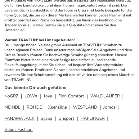
Die Produkte von TRAVELIN' werden aus erstklassigen Materialien gefertigt, 
die für ihre Langlebigkeit und ihren hohen Tragekomfort bekannt sind. Die 
Leira Sandal in Dunkelblau und die Tours in Grau sind beste Beispiele für die 
hohe Qualität, die Sie von dieser Marke erwarten können. Jedes Paar wird mit 
größter Sorgfalt und Präzision hergestellt, um Ihnen das bestmögliche 
Trageerlebnis zu bieten. Setzen Sie auf Qualität und erleben Sie den 
Unterschied.
Warum TRAVELIN' bei Limango kaufen?
Bei Limango finden Sie eine große Auswahl an TRAVELIN' Schuhen zu 
unschlagbaren Preisen. Dank unserer regelmäßigen Sale-Angebote und dem 
Outlet-Bereich können Sie hochwertige Schuhe günstig erwerben. Unsere 
Plattform bietet Ihnen eine zuverlässige und einfach zu bedienende 
Einkaufsumgebung, in der Sie sicher und bequem Ihre Wunschprodukte 
bestellen können. Profitieren Sie von unseren attraktiven Angeboten und 
erweitern Sie Ihre Schuhsammlung mit den stilvollen und bequemen Modellen 
von TRAVELIN'.
Das könnte Dir auch gefallen
:
NoGRZ
LOWA
Joya
Finn Comfort
WALDLÄUFER
MEINDL
ROHDE
Xsensible
WESTLAND
Jomos
PANAMA JACK
Scapa
Grisport
HAFLINGER
Gabor Fashion