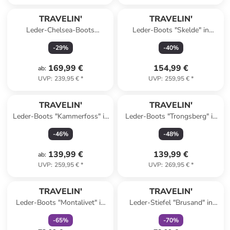
TRAVELIN'
TRAVELIN'
Leder-Chelsea-Boots
Leder-Boots "Skelde" in
"Forsand" in Schwarz
Hellbraun
-
29
%
-
40
%
169,99 €
154,99 €
ab
:
UVP
:
239,95 €
*
UVP
:
259,95 €
*
TRAVELIN'
TRAVELIN'
Leder-Boots "Kammerfoss" in
Leder-Boots "Trongsberg" in
Hellbraun
Braun
-
46
%
-
48
%
139,99 €
139,99 €
ab
:
UVP
:
259,95 €
*
UVP
:
269,95 €
*
family
rabatt
family
rabatt
TRAVELIN'
TRAVELIN'
Leder-Boots "Montalivet" in
Leder-Stiefel "Brusand" in
Blau
Schwarz
-
65
%
-
70
%