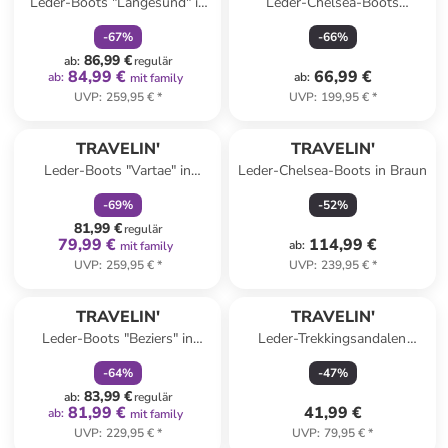
Leder-Boots "Langesund" in
Leder-Chelsea-Boots
Schwarz
"Raufoss" in Braun
-
67
%
-
66
%
86,99 €
ab
:
regulär
84,99 €
66,99 €
ab
:
ab
:
mit family
UVP
:
259,95 €
*
UVP
:
199,95 €
*
family
rabatt
TRAVELIN'
TRAVELIN'
Leder-Boots "Vartae" in
Leder-Chelsea-Boots in Braun
Schwarz
-
69
%
-
52
%
81,99 €
regulär
79,99 €
114,99 €
ab
:
mit family
UVP
:
259,95 €
*
UVP
:
239,95 €
*
family
rabatt
TRAVELIN'
TRAVELIN'
Leder-Boots "Beziers" in
Leder-Trekkingsandalen
Schwarz
"Angvik" in Schwarz
-
64
%
-
47
%
83,99 €
ab
:
regulär
81,99 €
41,99 €
ab
:
mit family
UVP
:
229,95 €
*
UVP
:
79,95 €
*