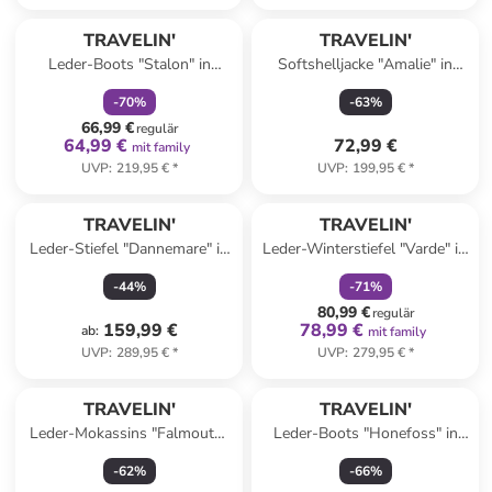
family
rabatt
TRAVELIN'
TRAVELIN'
Leder-Boots "Stalon" in
Softshelljacke "Amalie" in
Hellbraun
Salbei
-
70
%
-
63
%
66,99 €
regulär
64,99 €
72,99 €
mit family
UVP
:
219,95 €
*
UVP
:
199,95 €
*
family
rabatt
TRAVELIN'
TRAVELIN'
Leder-Stiefel "Dannemare" in
Leder-Winterstiefel "Varde" in
Hellbraun
Schwarz
-
44
%
-
71
%
80,99 €
regulär
159,99 €
78,99 €
ab
:
mit family
UVP
:
289,95 €
*
UVP
:
279,95 €
*
TRAVELIN'
TRAVELIN'
Leder-Mokassins "Falmouth"
Leder-Boots "Honefoss" in
in Grau
Schwarz
-
62
%
-
66
%