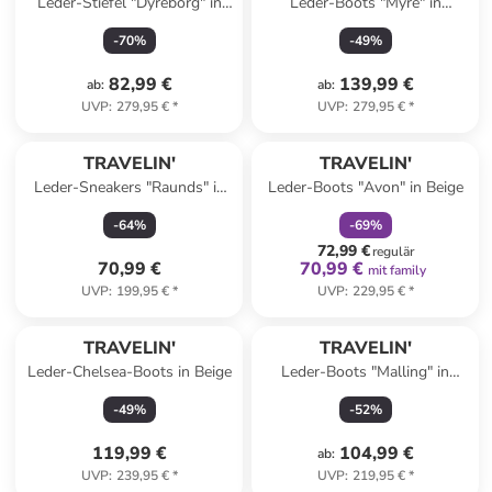
Leder-Stiefel "Dyreborg" in
Leder-Boots "Myre" in
Braun
Hellbraun
-
70
%
-
49
%
82,99 €
139,99 €
ab
:
ab
:
UVP
:
279,95 €
*
UVP
:
279,95 €
*
family
rabatt
TRAVELIN'
TRAVELIN'
Leder-Sneakers "Raunds" in
Leder-Boots "Avon" in Beige
Weiß
-
64
%
-
69
%
72,99 €
regulär
70,99 €
70,99 €
mit family
UVP
:
199,95 €
*
UVP
:
229,95 €
*
TRAVELIN'
TRAVELIN'
Leder-Chelsea-Boots in Beige
Leder-Boots "Malling" in
Hellbraun
-
49
%
-
52
%
119,99 €
104,99 €
ab
:
UVP
:
239,95 €
*
UVP
:
219,95 €
*