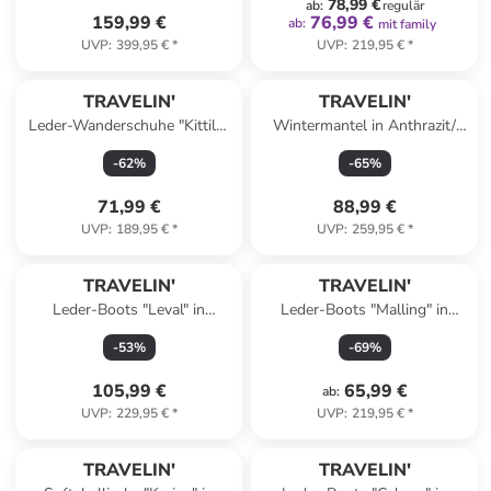
78,99 €
ab
:
regulär
159,99 €
76,99 €
ab
:
mit family
UVP
:
399,95 €
*
UVP
:
219,95 €
*
TRAVELIN'
TRAVELIN'
Leder-Wanderschuhe "Kittila"
Wintermantel in Anthrazit/
in Blau/ Beige
Schwarz
-
62
%
-
65
%
71,99 €
88,99 €
UVP
:
189,95 €
*
UVP
:
259,95 €
*
TRAVELIN'
TRAVELIN'
Leder-Boots "Leval" in
Leder-Boots "Malling" in
Dunkelblau
Schwarz
-
53
%
-
69
%
105,99 €
65,99 €
ab
:
UVP
:
229,95 €
*
UVP
:
219,95 €
*
TRAVELIN'
TRAVELIN'