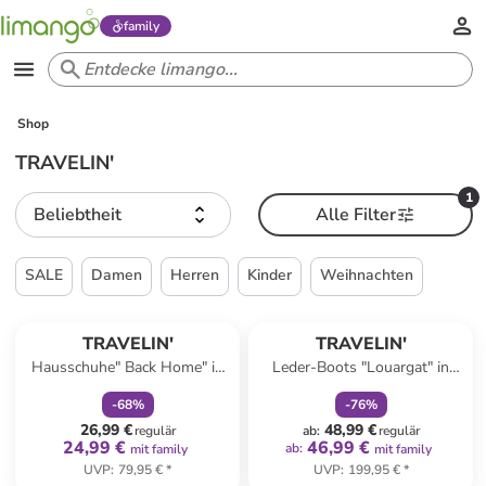
family
Shop
TRAVELIN'
1
Beliebtheit
Alle Filter
SALE
Damen
Herren
Kinder
Weihnachten
family
rabatt
family
rabatt
TRAVELIN'
TRAVELIN'
Hausschuhe" Back Home" in
Leder-Boots "Louargat" in
Sand
Schwarz
-
68
%
-
76
%
26,99 €
48,99 €
regulär
ab
:
regulär
24,99 €
46,99 €
ab
:
mit family
mit family
UVP
:
79,95 €
*
UVP
:
199,95 €
*