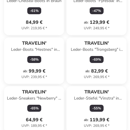
Leder-Chelsea-Boots in Braun
Leder-Boots "Fyresdal" in
Hellbraun
-
61
%
-
47
%
84,99 €
129,99 €
ab
:
UVP
:
219,95 €
*
UVP
:
249,95 €
*
TRAVELIN'
TRAVELIN'
Leder-Boots "Hestnes" in
Leder-Boots "Trongsberg" in
Schwarz
Schwarz
-
58
%
-
69
%
99,99 €
82,99 €
ab
:
ab
:
UVP
:
239,95 €
*
UVP
:
269,95 €
*
TRAVELIN'
TRAVELIN'
Leder-Sneakers "Newberry" in
Leder-Stiefel "Vinstra" in
Hellbraun
Schwarz
-
65
%
-
55
%
64,99 €
119,99 €
ab
:
UVP
:
189,95 €
*
UVP
:
269,95 €
*