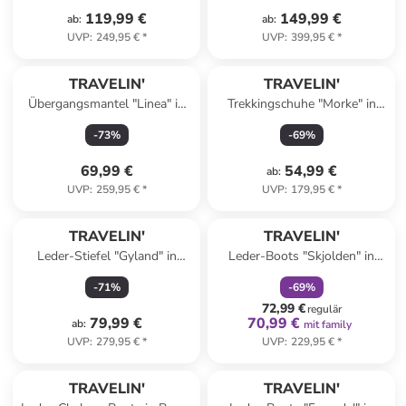
119,99 €
149,99 €
ab
:
ab
:
UVP
:
249,95 €
*
UVP
:
399,95 €
*
TRAVELIN'
TRAVELIN'
Übergangsmantel "Linea" in
Trekkingschuhe "Morke" in
Creme
Schwarz
-
73
%
-
69
%
69,99 €
54,99 €
ab
:
UVP
:
259,95 €
*
UVP
:
179,95 €
*
family
rabatt
TRAVELIN'
TRAVELIN'
Leder-Stiefel "Gyland" in
Leder-Boots "Skjolden" in
Schwarz
Schwarz
-
71
%
-
69
%
72,99 €
regulär
79,99 €
70,99 €
ab
:
mit family
UVP
:
279,95 €
*
UVP
:
229,95 €
*
TRAVELIN'
TRAVELIN'