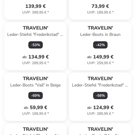
139,99 €
73,99 €
UVP
:
399,95 €
*
UVP
:
189,95 €
*
TRAVELIN'
TRAVELIN'
Leder-Stiefel "Frederikstad" in
Leder-Boots in Braun
Braun
-
53
%
-
42
%
134,99 €
149,99 €
ab
:
ab
:
UVP
:
289,95 €
*
UVP
:
259,95 €
*
TRAVELIN'
TRAVELIN'
Leder-Boots "Vail" in Beige
Leder-Stiefel "Frederikstad" in
Hellbraun
-
69
%
-
56
%
59,99 €
124,99 €
ab
:
ab
:
UVP
:
199,95 €
*
UVP
:
289,95 €
*
TRAVELIN'
TRAVELIN'