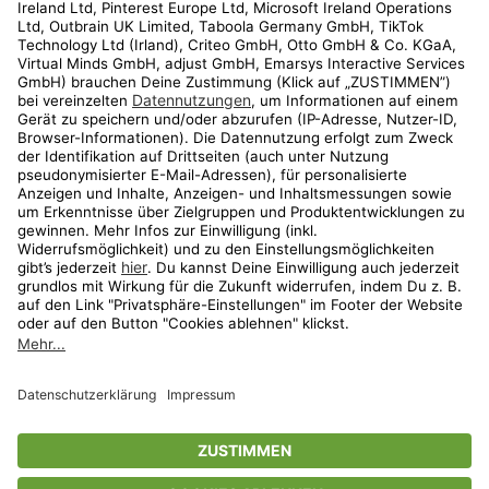
Kundenservice
Shop
Aktionen
Travel
limango.nl
limango.pl
* Streichpreise entsprechen der unverbindlichen Preisempfehlung des