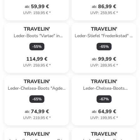
59,99 €
86,99 €
ab
:
ab
:
UVP
:
159,95 €
*
UVP
:
259,95 €
*
TRAVELIN'
TRAVELIN'
Leder-Boots "Vartae" in
Leder-Stiefel "Frederikstad" in
Cognac
Schwarz
-
55
%
-
65
%
114,99 €
99,99 €
ab
:
UVP
:
259,95 €
*
UVP
:
289,95 €
*
TRAVELIN'
TRAVELIN'
Leder-Chelsea-Boots "Agder"
Leder-Chelsea-Boots
in Braun
"Sandnes" in Braun
-
65
%
-
67
%
74,99 €
64,99 €
ab
:
ab
:
UVP
:
219,95 €
*
UVP
:
199,95 €
*
family
rabatt
TRAVELIN'
TRAVELIN'