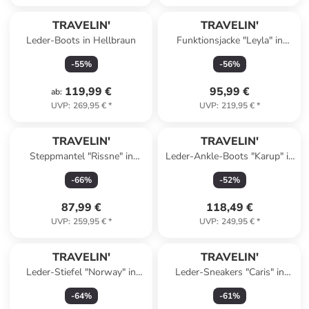
TRAVELIN'
TRAVELIN'
Leder-Boots in Hellbraun
Funktionsjacke "Leyla" in
Beige
-
55
%
-
56
%
119,99 €
95,99 €
ab
:
UVP
:
269,95 €
*
UVP
:
219,95 €
*
TRAVELIN'
TRAVELIN'
Steppmantel "Rissne" in
Leder-Ankle-Boots "Karup" in
Dunkelblau
Hellbraun
-
66
%
-
52
%
87,99 €
118,49 €
UVP
:
259,95 €
*
UVP
:
249,95 €
*
TRAVELIN'
TRAVELIN'
Leder-Stiefel "Norway" in
Leder-Sneakers "Caris" in
Braun
Weiß/ Beige
-
64
%
-
61
%