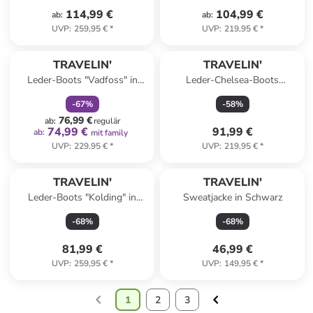
114,99 €
104,99 €
ab
:
ab
:
UVP
:
259,95 €
*
UVP
:
219,95 €
*
family
rabatt
TRAVELIN'
TRAVELIN'
Leder-Boots "Vadfoss" in
Leder-Chelsea-Boots
Hellbraun
"Randers" in Schwarz
-
67
%
-
58
%
76,99 €
ab
:
regulär
74,99 €
91,99 €
ab
:
mit family
UVP
:
229,95 €
*
UVP
:
219,95 €
*
TRAVELIN'
TRAVELIN'
Leder-Boots "Kolding" in
Sweatjacke in Schwarz
Schwarz
-
68
%
-
68
%
81,99 €
46,99 €
UVP
:
259,95 €
*
UVP
:
149,95 €
*
1
2
3