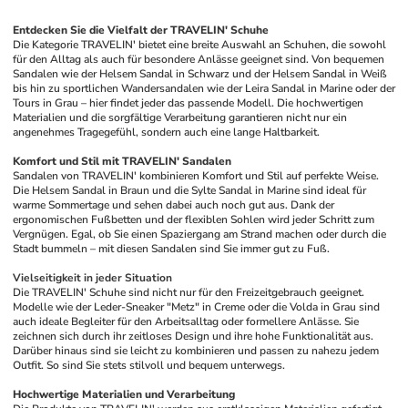
Entdecken Sie die Vielfalt der TRAVELIN' Schuhe
Die Kategorie TRAVELIN' bietet eine breite Auswahl an Schuhen, die sowohl 
für den Alltag als auch für besondere Anlässe geeignet sind. Von bequemen 
Sandalen wie der Helsem Sandal in Schwarz und der Helsem Sandal in Weiß 
bis hin zu sportlichen Wandersandalen wie der Leira Sandal in Marine oder der 
Tours in Grau – hier findet jeder das passende Modell. Die hochwertigen 
Materialien und die sorgfältige Verarbeitung garantieren nicht nur ein 
angenehmes Tragegefühl, sondern auch eine lange Haltbarkeit. 
Komfort und Stil mit TRAVELIN' Sandalen
Sandalen von TRAVELIN' kombinieren Komfort und Stil auf perfekte Weise. 
Die Helsem Sandal in Braun und die Sylte Sandal in Marine sind ideal für 
warme Sommertage und sehen dabei auch noch gut aus. Dank der 
ergonomischen Fußbetten und der flexiblen Sohlen wird jeder Schritt zum 
Vergnügen. Egal, ob Sie einen Spaziergang am Strand machen oder durch die 
Stadt bummeln – mit diesen Sandalen sind Sie immer gut zu Fuß.
Vielseitigkeit in jeder Situation
Die TRAVELIN' Schuhe sind nicht nur für den Freizeitgebrauch geeignet. 
Modelle wie der Leder-Sneaker "Metz" in Creme oder die Volda in Grau sind 
auch ideale Begleiter für den Arbeitsalltag oder formellere Anlässe. Sie 
zeichnen sich durch ihr zeitloses Design und ihre hohe Funktionalität aus. 
Darüber hinaus sind sie leicht zu kombinieren und passen zu nahezu jedem 
Outfit. So sind Sie stets stilvoll und bequem unterwegs.
Hochwertige Materialien und Verarbeitung