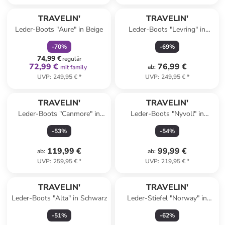
family
rabatt
TRAVELIN'
TRAVELIN'
Leder-Boots "Aure" in Beige
Leder-Boots "Levring" in
Schwarz
-
70
%
-
69
%
74,99 €
regulär
72,99 €
76,99 €
ab
:
mit family
UVP
:
249,95 €
*
UVP
:
249,95 €
*
TRAVELIN'
TRAVELIN'
Leder-Boots "Canmore" in
Leder-Boots "Nyvoll" in
Cognac
Braun/ Schwarz
-
53
%
-
54
%
119,99 €
99,99 €
ab
:
ab
:
UVP
:
259,95 €
*
UVP
:
219,95 €
*
TRAVELIN'
TRAVELIN'
Leder-Boots "Alta" in Schwarz
Leder-Stiefel "Norway" in
Schwarz
-
51
%
-
62
%