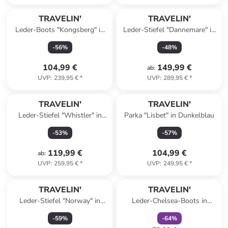
TRAVELIN'
TRAVELIN'
Leder-Boots "Kongsberg" in
Leder-Stiefel "Dannemare" in
Braun
Hellbraun
-
56
%
-
48
%
104,99 €
149,99 €
ab
:
UVP
:
239,95 €
*
UVP
:
289,95 €
*
TRAVELIN'
TRAVELIN'
Leder-Stiefel "Whistler" in
Parka "Lisbet" in Dunkelblau
Beige
-
53
%
-
57
%
119,99 €
104,99 €
ab
:
UVP
:
259,95 €
*
UVP
:
249,95 €
*
family
rabatt
TRAVELIN'
TRAVELIN'
Leder-Stiefel "Norway" in
Leder-Chelsea-Boots in
Hellbraun/ Dunkelblau
Schwarz
-
59
%
-
64
%