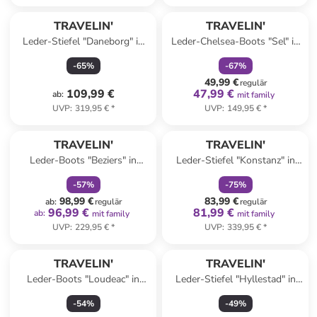
family
rabatt
TRAVELIN'
TRAVELIN'
Leder-Stiefel "Daneborg" in
Leder-Chelsea-Boots "Sel" in
Schwarz
Schwarz
-
65
%
-
67
%
49,99 €
regulär
109,99 €
47,99 €
ab
:
mit family
UVP
:
319,95 €
*
UVP
:
149,95 €
*
family
rabatt
family
rabatt
TRAVELIN'
TRAVELIN'
Leder-Boots "Beziers" in
Leder-Stiefel "Konstanz" in
Hellbraun
Braun
-
57
%
-
75
%
98,99 €
83,99 €
ab
:
regulär
regulär
96,99 €
81,99 €
ab
:
mit family
mit family
UVP
:
229,95 €
*
UVP
:
339,95 €
*
TRAVELIN'
TRAVELIN'
Leder-Boots "Loudeac" in
Leder-Stiefel "Hyllestad" in
Schwarz
Braun
-
54
%
-
49
%