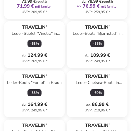
73,99 €
78,99 €
regulär
ab
:
regulär
71,99 €
76,99 €
ab
:
mit family
mit family
UVP
:
209,95 €
*
UVP
:
259,95 €
*
TRAVELIN'
TRAVELIN'
Leder-Stiefel "Vinstra" in
Leder-Boots "Bjornstad" in
Hellbraun
Hellbraun
-
53
%
-
55
%
124,99 €
109,99 €
ab
:
ab
:
UVP
:
269,95 €
*
UVP
:
249,95 €
*
TRAVELIN'
TRAVELIN'
Leder-Boots "Forsol" in Braun
Leder-Chelsea-Boots in
Schwarz
-
33
%
-
60
%
164,99 €
86,99 €
ab
:
ab
:
UVP
:
249,95 €
*
UVP
:
219,95 €
*
TRAVELIN'
TRAVELIN'