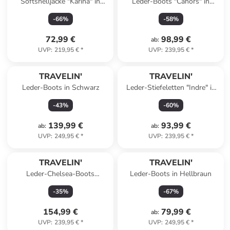
Softshelljacke "Karina" in
Leder-Boots "Cahors" in
Schwarz
Braun
-
66
%
-
58
%
72,99 €
98,99 €
ab
:
UVP
:
219,95 €
*
UVP
:
239,95 €
*
TRAVELIN'
TRAVELIN'
Leder-Boots in Schwarz
Leder-Stiefeletten "Indre" in
Schwarz
-
43
%
-
60
%
139,99 €
93,99 €
ab
:
ab
:
UVP
:
249,95 €
*
UVP
:
239,95 €
*
TRAVELIN'
TRAVELIN'
Leder-Chelsea-Boots
Leder-Boots in Hellbraun
"Forsand" in Braun
-
35
%
-
67
%
154,99 €
79,99 €
ab
:
UVP
:
239,95 €
*
UVP
:
249,95 €
*