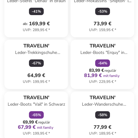
Leder-Stiefel "Denali" in Braun
Leder-Mokassins "Shipton" in
Beige
-
41
%
-
53
%
169,99 €
73,99 €
ab
:
UVP
:
289,95 €
*
UVP
:
159,95 €
*
family
rabatt
TRAVELIN'
TRAVELIN'
Leder-Trekkingschuhe
Leder-Boots "Erquy" in
"Hornborg" in Braun
Hellbraun
-
67
%
-
64
%
83,99 €
regulär
64,99 €
81,99 €
mit family
UVP
:
199,95 €
*
UVP
:
229,95 €
*
family
rabatt
TRAVELIN'
TRAVELIN'
Leder-Boots "Vail" in Schwarz
Leder-Wanderschuhe
"Tervola" in Hellbraun
-
65
%
-
58
%
69,99 €
regulär
67,99 €
77,99 €
mit family
UVP
:
199,95 €
*
UVP
:
189,95 €
*