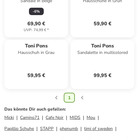
Sandale in Beige
Hausschuhe in Grün
-
6
%
69,90 €
59,90 €
UVP
:
74,99 €
*
Toni Pons
Toni Pons
Hausschuh in Grau
Sandalette in multicolored
59,95 €
99,95 €
1
Das könnte Dir auch gefallen
:
Micki
Camino71
Cafe Noir
MIDS
Mou
Papillio Schuhe
STAPP
phenumb
timi of sweden