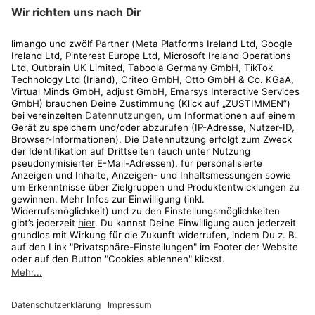
limango
Rechtliches
Kundenservice
Shop
Aktionen
Travel