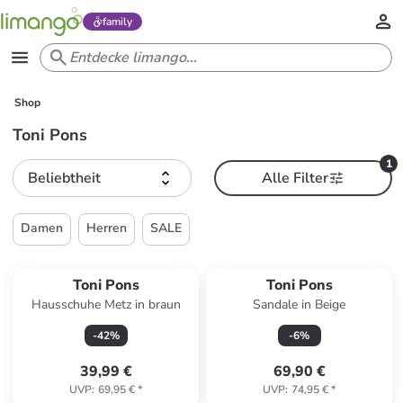
family
Shop
Toni Pons
1
Beliebtheit
Alle Filter
Damen
Herren
SALE
Toni Pons
Toni Pons
Hausschuhe Metz in braun
Sandale in Beige
-
42
%
-
6
%
39,99 €
69,90 €
UVP
:
69,95 €
*
UVP
:
74,95 €
*