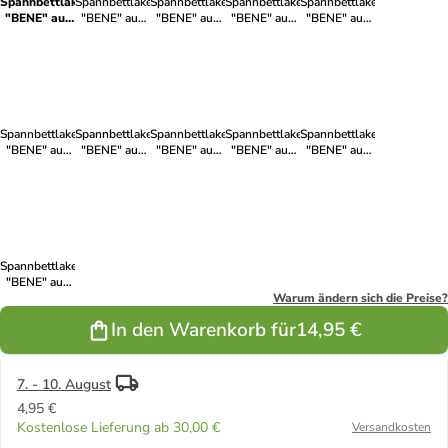
Spannbettlaken
Spannbettlaken
Spannbettlaken
Spannbettlaken
Spannbettlaken
"BENE" aus
"BENE" aus
"BENE" aus
"BENE" aus
"BENE" aus
Baumwolle
Baumwolle
Baumwolle
Baumwolle
Baumwolle
faltenfrei in
faltenfrei in
faltenfrei in
faltenfrei in
und faltenfrei
Dunkelbraun
Himmelblau
Nachtblau
Anthrazit
in Rot
Spannbettlaken
Spannbettlaken
Spannbettlaken
Spannbettlaken
Spannbettlaken
"BENE" aus
"BENE" aus
"BENE" aus
"BENE" aus
"BENE" aus
Baumwolle
Baumwolle
Baumwolle
Baumwolle
Baumwolle
faltenfrei in
und faltenfrei
GOTS
und faltenfrei
faltenfrei in
Dunkelgrau
in Schwarz
zertifiziert
in Beige
Elfenbein-
und faltenfrei
Weiß
in Weiß
Spannbettlaken
"BENE" aus
Baumwolle
Warum ändern sich die Preise?
und faltenfrei
In den Warenkorb für
14,95 €
in Hellgrau
7. - 10. August
4,95 €
Kostenlose Lieferung ab 30,00 €
Versandkosten