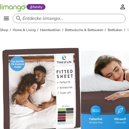
family
Shop
Home & Living
Heimtextilien
Bettwäsche & Bettwaren
Bettlaken
S