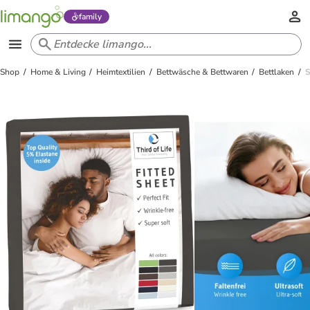
family
Shop
Home & Living
Heimtextilien
Bettwäsche & Bettwaren
Bettlaken
S