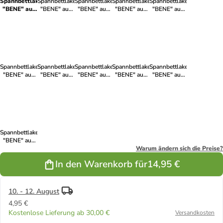
Spannbettlaken
Spannbettlaken
Spannbettlaken
Spannbettlaken
Spannbettlaken
"BENE" aus
"BENE" aus
"BENE" aus
"BENE" aus
"BENE" aus
Baumwolle
Baumwolle
Baumwolle
Baumwolle
Baumwolle
faltenfrei in
faltenfrei in
faltenfrei in
und faltenfrei
faltenfrei in
Anthrazit
Himmelblau
Nachtblau
in Rot
Dunkelbraun
Spannbettlaken
Spannbettlaken
Spannbettlaken
Spannbettlaken
Spannbettlaken
"BENE" aus
"BENE" aus
"BENE" aus
"BENE" aus
"BENE" aus
Baumwolle
Baumwolle
Baumwolle
Baumwolle
Baumwolle
faltenfrei in
und faltenfrei
GOTS
und faltenfrei
faltenfrei in
Dunkelgrau
in Schwarz
zertifiziert
in Beige
Elfenbein-
und faltenfrei
Weiß
in Weiß
Spannbettlaken
"BENE" aus
Baumwolle
Warum ändern sich die Preise?
und faltenfrei
In den Warenkorb für
14,95 €
in Hellgrau
10. - 12. August
4,95 €
Kostenlose Lieferung ab 30,00 €
Versandkosten