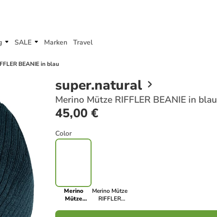
g
SALE
Marken
Travel
FFLER BEANIE in blau
super.natural
Merino Mütze RIFFLER BEANIE in blau
45,00 €
Color
Merino
Merino Mütze
Mütze
RIFFLER
RIFFLER
BEANIE in
BEANIE in
schwarz