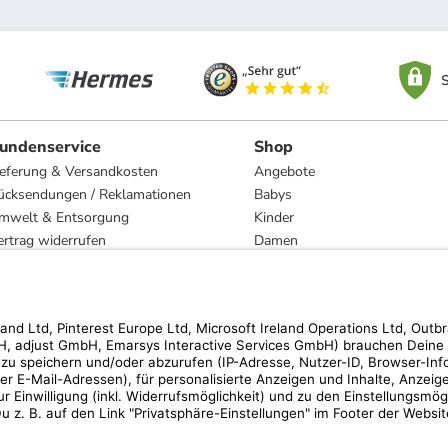
S
undenservice
Shop
ieferung & Versandkosten
Angebote
ücksendungen / Reklamationen
Babys
mwelt & Entsorgung
Kinder
ertrag widerrufen
Damen
esetzliche Gewährleistung und Reparatur
Herren
Wohnen
Trachten
Marken