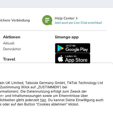
Help Center
ichere Verbindung
Jetzt auch per Live-Chat erreichbar!
Aktionen
limango app
Aktuell
Demnächst
Travel
Reiseangebote
limango.nl
limango.pl