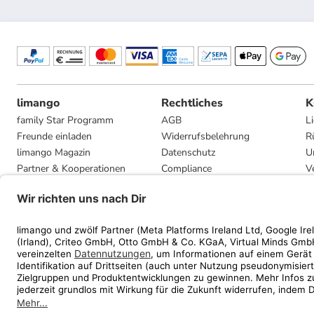
limango
Rechtliches
K
family Star Programm
AGB
L
Freunde einladen
Widerrufsbelehrung
R
limango Magazin
Datenschutz
U
Partner & Kooperationen
Compliance
V
Jobs
Impressum
G
Presse
Privatsphäre-Einstellungen
Mediadaten
Geschenkgutscheinbedingungen