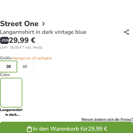
Street One
Langarmshirt in dark vintage blue
29,99 €
-
25
%
UVP
:
39,99 €
*
inkl. MwSt.
Größe
Weniger als 10 verfügbar
38
40
Color
Langarmshirt
in dark
vintage blue
Warum ändern sich die Preise?
In den Warenkorb für
29,99 €