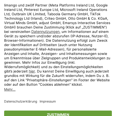
Rechtliches
Kundenservice
Shop
Aktionen
Travel
limango.nl
limango.pl