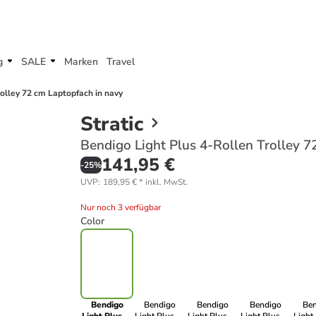
g
SALE
Marken
Travel
rolley 72 cm Laptopfach in navy
Stratic
Bendigo Light Plus 4-Rollen Trolley 7
141,95 €
-
25
%
UVP
:
189,95 €
*
inkl. MwSt.
Nur noch 3 verfügbar
Color
Bendigo
Bendigo
Bendigo
Bendigo
Be