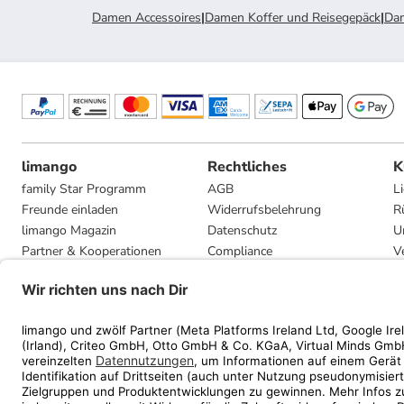
Damen Accessoires
|
Damen Koffer und Reisegepäck
|
Dam
limango
Rechtliches
K
family Star Programm
AGB
L
Freunde einladen
Widerrufsbelehrung
R
limango Magazin
Datenschutz
U
Partner & Kooperationen
Compliance
V
Jobs
Impressum
G
Presse
Privatsphäre-Einstellungen
Mediadaten
Geschenkgutscheinbedingungen