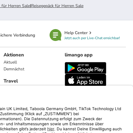
 für Herren Sale
|
Reisegepäck für Herren Sale
Help Center
ichere Verbindung
Jetzt auch per Live-Chat erreichbar!
Aktionen
limango app
Aktuell
Demnächst
Travel
Reiseangebote
limango.nl
limango.pl