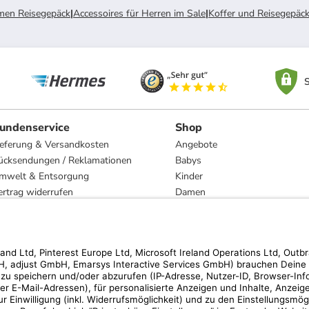
en Reisegepäck
|
Accessoires für Herren im Sale
|
Koffer und Reisegepäck
S
undenservice
Shop
ieferung & Versandkosten
Angebote
ücksendungen / Reklamationen
Babys
mwelt & Entsorgung
Kinder
ertrag widerrufen
Damen
esetzliche Gewährleistung und Reparatur
Herren
Wohnen
Trachten
Marken