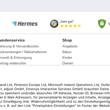
S
undenservice
Shop
ieferung & Versandkosten
Angebote
ücksendungen / Reklamationen
Babys
mwelt & Entsorgung
Kinder
ertrag widerrufen
Damen
esetzliche Gewährleistung und Reparatur
Herren
Wohnen
Trachten
Marken