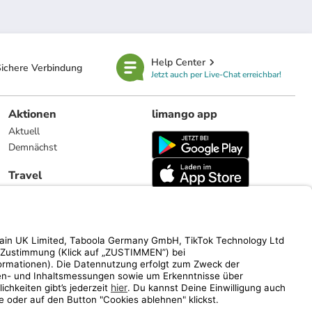
Help Center
ichere Verbindung
Jetzt auch per Live-Chat erreichbar!
Aktionen
limango app
Aktuell
Demnächst
Travel
Reiseangebote
limango.nl
limango.pl