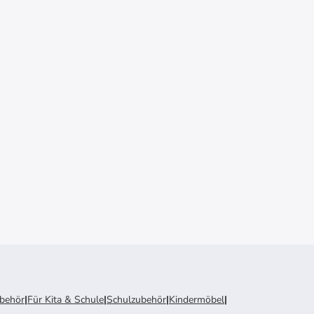
ubehör
|
Für Kita & Schule
|
Schulzubehör
|
Kindermöbel
|