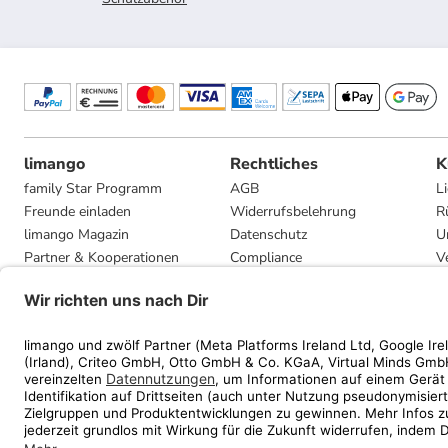
limango
Rechtliches
K
family Star Programm
AGB
L
Freunde einladen
Widerrufsbelehrung
R
limango Magazin
Datenschutz
U
Partner & Kooperationen
Compliance
V
Jobs
Impressum
G
Presse
Privatsphäre-Einstellungen
Mediadaten
Geschenkgutscheinbedingungen