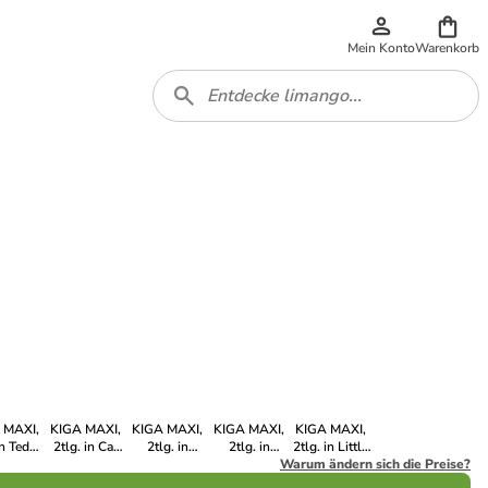
Mein Konto
Warenkorb
 MAXI,
KIGA MAXI,
KIGA MAXI,
KIGA MAXI,
KIGA MAXI,
in Teddy
2tlg. in Cat
2tlg. in
2tlg. in
2tlg. in Little
arlo
Momo
Rainbow Lui
Dragon Milo
Warum ändern sich die Preise?
Unicorn
Nuala, MAXI