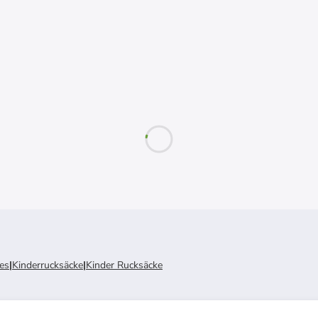
res
|
Kinderrucksäcke
|
Kinder Rucksäcke