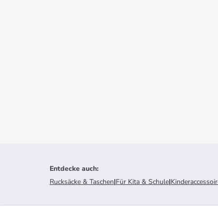
Entdecke auch
:
Rucksäcke & Taschen
|
Für Kita & Schule
|
Kinderaccessoi