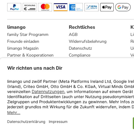
limango
Rechtliches
K
family Star Programm
AGB
L
Freunde einladen
Widerrufsbelehrung
R
limango Magazin
Datenschutz
U
Partner & Kooperationen
Compliance
V
Jobs
Impressum
G
Presse
Privatsphäre-Einstellungen
Mediadaten
Geschenkgutscheinbedingungen
* Streichpreise entsprec
ᵃ Die jeweils aktuellen
ᵇ Gi