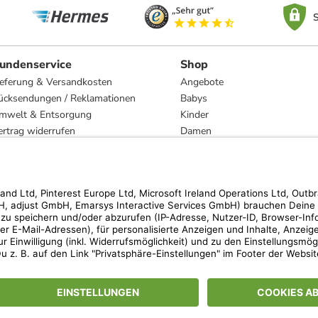
S
undenservice
Shop
ieferung & Versandkosten
Angebote
ücksendungen / Reklamationen
Babys
mwelt & Entsorgung
Kinder
ertrag widerrufen
Damen
esetzliche Gewährleistung und Reparatur
Herren
Wohnen
Trachten
Marken
hen der unverbindlichen Preisempfehlung des Herstellers. Prozentangaben beziehen s
 Teilnahmebedingungen unserer Freunde-werben-Freunde-Aktionen findest Du unter
lt nur für von limango versandte Ware (nicht für von Partnern versandte Ware und Tra