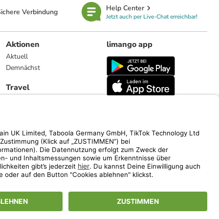
Help Center
ichere Verbindung
Jetzt auch per Live-Chat erreichbar!
Aktionen
limango app
Aktuell
Demnächst
Travel
Reiseangebote
limango.nl
limango.pl
ich auf den Streichpreis.
www.limango.de/einladen
vel).