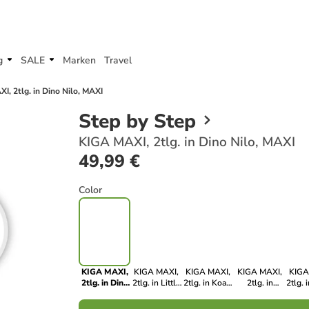
g
SALE
Marken
Travel
I, 2tlg. in Dino Nilo, MAXI
Step by Step
KIGA MAXI, 2tlg. in Dino Nilo, MAXI
49,99 €
Color
KIGA MAXI,
KIGA MAXI,
KIGA MAXI,
KIGA MAXI,
KIGA
2tlg. in Dino
2tlg. in Little
2tlg. in Koala
2tlg. in
2tlg. 
Nilo, MAXI
Wild Cat
Coco, MAXI
Bagger
C
Chiko
Bobby