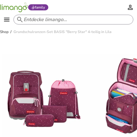
family
Shop
Grundschulranzen-Set BASIS "Berry Star" 4-teilig in Lila