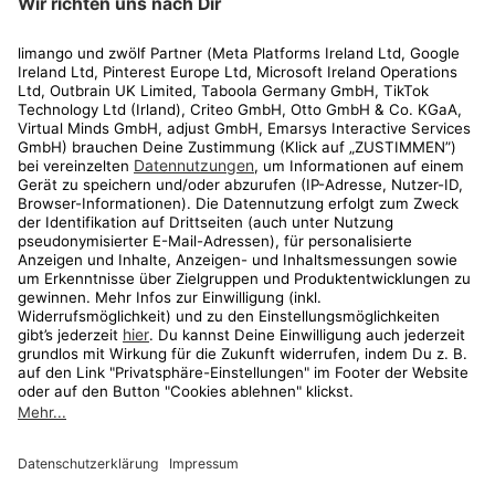
Rechtliches
Kundenservice
Shop
Aktionen
Travel
limango.nl
limango.pl