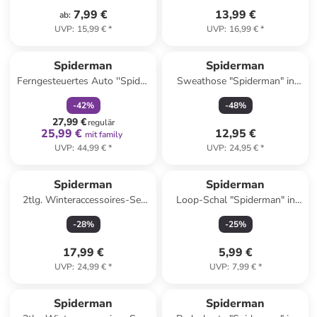
7,99 €
13,99 €
ab
:
UVP
:
15,99 €
*
UVP
:
16,99 €
*
family
rabatt
Spiderman
Spiderman
Ferngesteuertes Auto ''Spidey
Sweathose "Spiderman" in
Team Vehicle'' - ab 5 Jahren
Dunkelblau
-
42
%
-
48
%
27,99 €
regulär
25,99 €
12,95 €
mit family
UVP
:
44,99 €
*
UVP
:
24,95 €
*
Spiderman
Spiderman
2tlg. Winteraccessoires-Set
Loop-Schal "Spiderman" in
"Spiderman" in Blau/ Schwarz/
Rot/ Schwarz - (L)58 x (B)26
-
28
%
-
25
%
Grau
cm
17,99 €
5,99 €
UVP
:
24,99 €
*
UVP
:
7,99 €
*
Spiderman
Spiderman