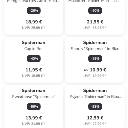
Ferngesteuertes Auto ''Spider
Malkoffer "Spider-Man" - ab 3
Web-Crawler'' - ab 5 Jahren
Jahren
-
26
%
-
40
%
18,99 €
21,95 €
UVP
:
25,99 €
*
UVP
:
36,95 €
*
Spiderman
Spiderman
Cap in Rot
Shorts "Spiderman" in Blau
-
40
%
-
45
%
11,95 €
10,99 €
ab
:
UVP
:
19,95 €
*
UVP
:
19,99 €
*
Spiderman
Spiderman
Sweathose "Spiderman"
Pyjama "Spiderman" in Blau/
Weiß
-
56
%
-
53
%
13,99 €
12,99 €
UVP
:
31,99 €
*
UVP
:
27,99 €
*