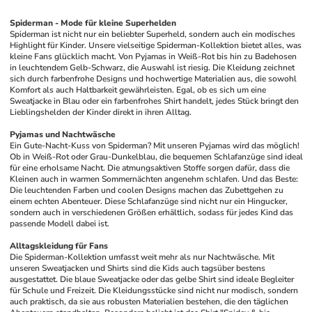
Spiderman - Mode für kleine Superhelden
Spiderman ist nicht nur ein beliebter Superheld, sondern auch ein modisches 
Highlight für Kinder. Unsere vielseitige Spiderman-Kollektion bietet alles, was 
kleine Fans glücklich macht. Von Pyjamas in Weiß-Rot bis hin zu Badehosen 
in leuchtendem Gelb-Schwarz, die Auswahl ist riesig. Die Kleidung zeichnet 
sich durch farbenfrohe Designs und hochwertige Materialien aus, die sowohl 
Komfort als auch Haltbarkeit gewährleisten. Egal, ob es sich um eine 
Sweatjacke in Blau oder ein farbenfrohes Shirt handelt, jedes Stück bringt den 
Lieblingshelden der Kinder direkt in ihren Alltag.
Pyjamas und Nachtwäsche
Ein Gute-Nacht-Kuss von Spiderman? Mit unseren Pyjamas wird das möglich! 
Ob in Weiß-Rot oder Grau-Dunkelblau, die bequemen Schlafanzüge sind ideal 
für eine erholsame Nacht. Die atmungsaktiven Stoffe sorgen dafür, dass die 
Kleinen auch in warmen Sommernächten angenehm schlafen. Und das Beste: 
Die leuchtenden Farben und coolen Designs machen das Zubettgehen zu 
einem echten Abenteuer. Diese Schlafanzüge sind nicht nur ein Hingucker, 
sondern auch in verschiedenen Größen erhältlich, sodass für jedes Kind das 
passende Modell dabei ist.
Alltagskleidung für Fans
Die Spiderman-Kollektion umfasst weit mehr als nur Nachtwäsche. Mit 
unseren Sweatjacken und Shirts sind die Kids auch tagsüber bestens 
ausgestattet. Die blaue Sweatjacke oder das gelbe Shirt sind ideale Begleiter 
für Schule und Freizeit. Die Kleidungsstücke sind nicht nur modisch, sondern 
auch praktisch, da sie aus robusten Materialien bestehen, die den täglichen 