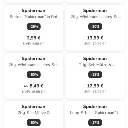
Spiderman
Spiderman
Socken "Spiderman" in Rot
2tlg. Winteraccessoires-Set
"Spiderman" in Blau
-
25
%
-
30
%
2,99 €
13,99 €
UVP
:
3,99 €
*
UVP
:
19,99 €
*
Spiderman
Spiderman
2tlg. Winteraccessoires-Set:
2tlg. Set: Mütze &
"Spiderman" in Dunkelblau/
Handschuhe "Spiderman" in
-
50
%
-
18
%
Grau
Grau/ Rot
8,49 €
12,99 €
ab
:
UVP
:
16,99 €
*
UVP
:
15,99 €
*
Spiderman
Spiderman
2tlg. Set: Mütze &
Loop-Schals "Spiderman" in
Handschuhe "Spiderman" in
Rot/ Blau
-
50
%
-
17
%
Rot