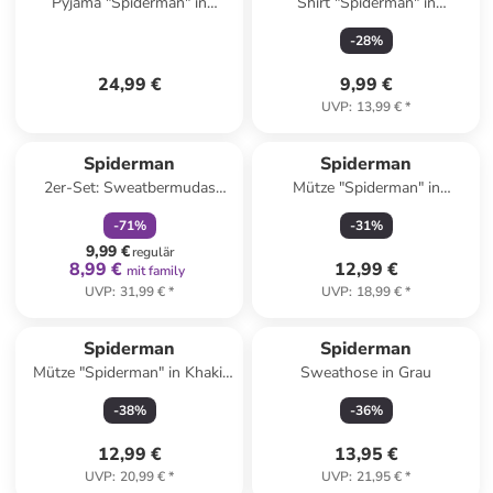
Pyjama "Spiderman" in
Shirt "Spiderman" in
Dunkelblau/ Weiß
Dunkelblau
-
28
%
24,99 €
9,99 €
UVP
:
13,99 €
*
family
rabatt
Spiderman
Spiderman
2er-Set: Sweatbermudas
Mütze "Spiderman" in
"Spiderman" in Dunkelblau/
Dunkelblau
-
71
%
-
31
%
Grau
9,99 €
regulär
8,99 €
12,99 €
mit family
UVP
:
31,99 €
*
UVP
:
18,99 €
*
Spiderman
Spiderman
Mütze "Spiderman" in Khaki/
Sweathose in Grau
Weiß/ Anthrazit
-
38
%
-
36
%
12,99 €
13,95 €
UVP
:
20,99 €
*
UVP
:
21,95 €
*