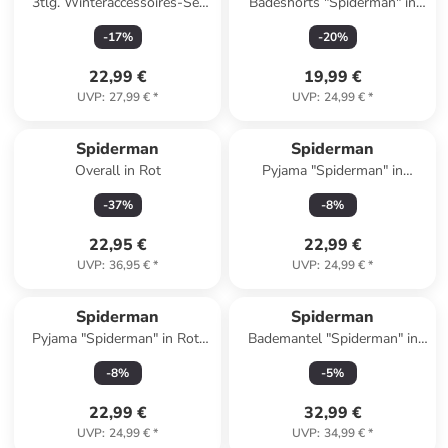
3tlg. Winteraccessoires-Set
Badeshorts "Spiderman" in
"Spiderman" in Rot/
Blau
-
17
%
-
20
%
Dunkelblau
22,99 €
19,99 €
UVP
:
27,99 €
*
UVP
:
24,99 €
*
Spiderman
Spiderman
Overall in Rot
Pyjama "Spiderman" in
Hellblau/ Weiß/ Rot
-
37
%
-
8
%
22,95 €
22,99 €
UVP
:
36,95 €
*
UVP
:
24,99 €
*
Spiderman
Spiderman
Pyjama "Spiderman" in Rot/
Bademantel "Spiderman" in
Dunkelblau
Dunkelblau/ Blau/ Weiß
-
8
%
-
5
%
22,99 €
32,99 €
UVP
:
24,99 €
*
UVP
:
34,99 €
*