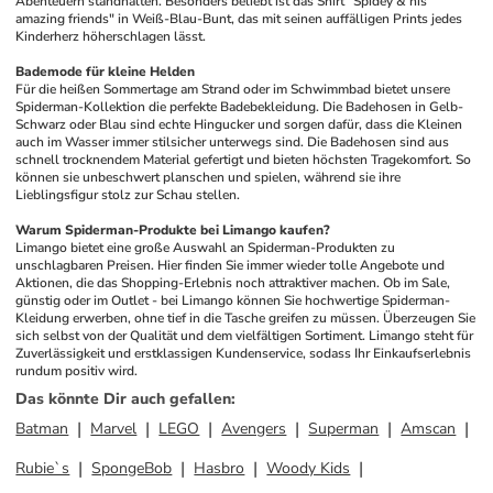
Abenteuern standhalten. Besonders beliebt ist das Shirt "Spidey & his 
amazing friends" in Weiß-Blau-Bunt, das mit seinen auffälligen Prints jedes 
Kinderherz höherschlagen lässt.
Bademode für kleine Helden
Für die heißen Sommertage am Strand oder im Schwimmbad bietet unsere 
Spiderman-Kollektion die perfekte Badebekleidung. Die Badehosen in Gelb-
Schwarz oder Blau sind echte Hingucker und sorgen dafür, dass die Kleinen 
auch im Wasser immer stilsicher unterwegs sind. Die Badehosen sind aus 
schnell trocknendem Material gefertigt und bieten höchsten Tragekomfort. So 
können sie unbeschwert planschen und spielen, während sie ihre 
Lieblingsfigur stolz zur Schau stellen.
Warum Spiderman-Produkte bei Limango kaufen?
Limango bietet eine große Auswahl an Spiderman-Produkten zu 
unschlagbaren Preisen. Hier finden Sie immer wieder tolle Angebote und 
Aktionen, die das Shopping-Erlebnis noch attraktiver machen. Ob im Sale, 
günstig oder im Outlet - bei Limango können Sie hochwertige Spiderman-
Kleidung erwerben, ohne tief in die Tasche greifen zu müssen. Überzeugen Sie 
sich selbst von der Qualität und dem vielfältigen Sortiment. Limango steht für 
Zuverlässigkeit und erstklassigen Kundenservice, sodass Ihr Einkaufserlebnis 
rundum positiv wird.
Das könnte Dir auch gefallen
:
Batman
Marvel
LEGO
Avengers
Superman
Amscan
Rubie`s
SpongeBob
Hasbro
Woody Kids