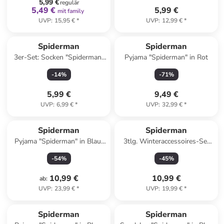
5,99 €
regulär
5,49 €
5,99 €
mit family
UVP
:
15,95 €
*
UVP
:
12,99 €
*
Spiderman
Spiderman
3er-Set: Socken "Spiderman"
Pyjama "Spiderman" in Rot
in Bunt
-
14
%
-
71
%
5,99 €
9,49 €
UVP
:
6,99 €
*
UVP
:
32,99 €
*
Spiderman
Spiderman
Pyjama "Spiderman" in Blau/
3tlg. Winteraccessoires-Set
Grau
"Spiderman" in Blau/
-
54
%
-
45
%
Dunkelblau
10,99 €
10,99 €
ab
:
UVP
:
23,99 €
*
UVP
:
19,99 €
*
family
rabatt
Spiderman
Spiderman