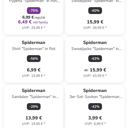
Pyjama "Spiderman" in Rot/
Sweatjacke "Spiderman" in
Blau
Anthrazit
-
75
%
-
60
%
6,99 €
regulär
6,49 €
15,99 €
mit family
UVP
:
25,99 €
*
UVP
:
39,99 €
*
Spiderman
Spiderman
Shirt "Spiderman" in Rot
Sweatjacke "Spiderman" in
Blau
-
56
%
-
63
%
6,99 €
15,99 €
ab
:
UVP
:
15,99 €
*
UVP
:
43,99 €
*
Spiderman
Spiderman
Sandalen "Spiderman" in
3er-Set: Socken "Spiderman"
Dunkelblau/ Rot
in Hellblau/ Blau/ Dunkelblau
-
29
%
-
42
%
13,99 €
3,99 €
UVP
:
19,95 €
*
UVP
:
6,99 €
*