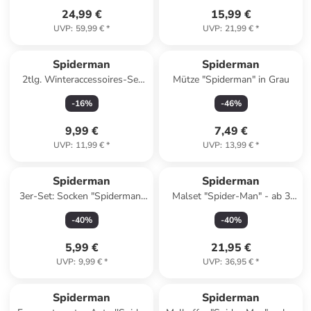
24,99 €
15,99 €
UVP
:
59,99 €
*
UVP
:
21,99 €
*
Spiderman
Spiderman
2tlg. Winteraccessoires-Set
Mütze "Spiderman" in Grau
"Spiderman" in Blau
-
16
%
-
46
%
9,99 €
7,49 €
UVP
:
11,99 €
*
UVP
:
13,99 €
*
Spiderman
Spiderman
3er-Set: Socken "Spiderman"
Malset "Spider-Man" - ab 3
in Rot/ Weiß
Jahren
-
40
%
-
40
%
5,99 €
21,95 €
UVP
:
9,99 €
*
UVP
:
36,95 €
*
Spiderman
Spiderman