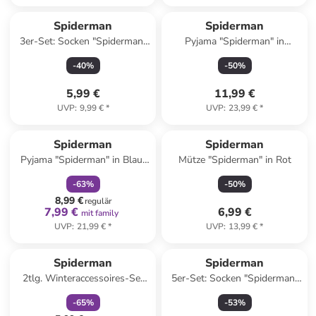
Spiderman
Spiderman
3er-Set: Socken "Spiderman"
Pyjama "Spiderman" in
in Blau/ Rot in Rot/
Hellblau
-
40
%
-
50
%
Dunkelblau/ Hellblau
5,99 €
11,99 €
UVP
:
9,99 €
*
UVP
:
23,99 €
*
family
rabatt
Spiderman
Spiderman
Pyjama "Spiderman" in Blau/
Mütze "Spiderman" in Rot
Rot
-
63
%
-
50
%
8,99 €
regulär
7,99 €
6,99 €
mit family
UVP
:
21,99 €
*
UVP
:
13,99 €
*
family
rabatt
Spiderman
Spiderman
2tlg. Winteraccessoires-Set
5er-Set: Socken "Spiderman"
"Spiderman" in Grau
in Bunt
-
65
%
-
53
%