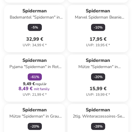
Spiderman
Spiderman
Bademantel "Spiderman" in
Marvel Spiderman Beanie
Rot/ Dunkelblau/ Weiß
Mask Übergangsmütze Mütze
-
5
%
-
10
%
in blau
32,99 €
17,95 €
UVP
:
34,99 €
*
UVP
:
19,95 €
*
family
rabatt
Spiderman
Spiderman
Pyjama "Spiderman" in Rot/
Mütze "Spiderman" in
Blau
Bordeaux/ Schwarz
-
61
%
-
20
%
9,49 €
regulär
8,49 €
15,99 €
mit family
UVP
:
21,99 €
*
UVP
:
19,99 €
*
Spiderman
Spiderman
Mütze "Spiderman" in Grau/
2tlg. Winteraccessoires-Set
Bordeaux
"Spiderman" in Rot/ Weiß/
-
20
%
-
28
%
Dunkelblau