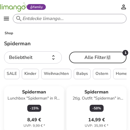
family
Shop
Spiderman
1
Beliebtheit
Alle Filter
SALE
Kinder
Weihnachten
Babys
Ostern
Home &
Spiderman
Spiderman
Lunchbox "Spiderman" in Rot
2tlg. Outfit "Spiderman" in
- (B)18 x (H)16 x (T)6 cm
Blau
-
15
%
-
58
%
8,49 €
14,99 €
UVP
:
9,99 €
*
UVP
:
35,99 €
*