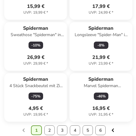
15,99 €
17,99 €
UVP
:
19,99 €
*
UVP
:
24,99 €
*
Spiderman
Spiderman
Sweathose "Spiderman" in
Longsleeve "Spider-Man" in
Grau/ Bunt
Schwarz
-
10
%
-
8
%
26,99 €
21,99 €
UVP
:
29,99 €
*
UVP
:
23,99 €
*
Spiderman
Spiderman
4 Stück Snackbeutel mit Zip
Marvel Spiderman
Verschluss für Obst Kekse
Schwimmshirt UV-Schutz 50
-
75
%
-
46
%
und Snacks in Mehrfarbig
Langarm Badeshirt Rashguard
in blau
4,95 €
16,95 €
UVP
:
19,95 €
*
UVP
:
31,95 €
*
1
2
3
4
5
6