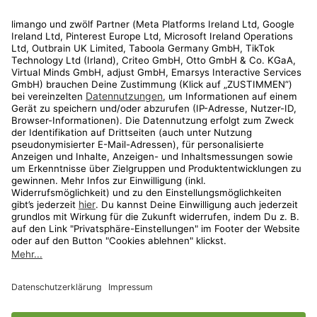
Rechtliches
Kundenservice
Shop
Aktionen
Travel
limango.nl
limango.pl