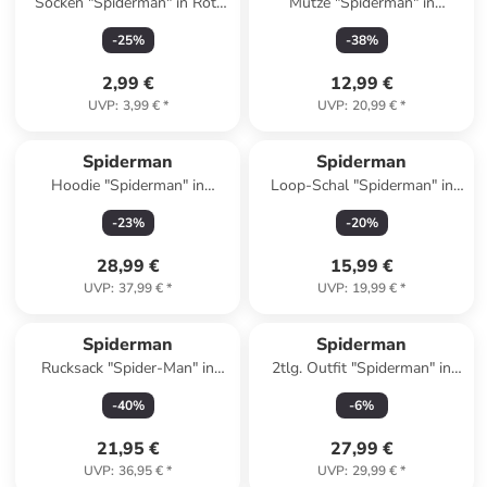
Socken "Spiderman" in Rot/
Mütze "Spiderman" in
Grau
Dunkelblau
-
25
%
-
38
%
2,99 €
12,99 €
UVP
:
3,99 €
*
UVP
:
20,99 €
*
Spiderman
Spiderman
Hoodie "Spiderman" in
Loop-Schal "Spiderman" in
Dunkelblau
Rot/ Blau
-
23
%
-
20
%
28,99 €
15,99 €
UVP
:
37,99 €
*
UVP
:
19,99 €
*
Spiderman
Spiderman
Rucksack "Spider-Man" in
2tlg. Outfit "Spiderman" in
Blau - (B)25,5 x (H)30,5 x
Blau/ Weiß
-
40
%
-
6
%
(T)10 cm
21,95 €
27,99 €
UVP
:
36,95 €
*
UVP
:
29,99 €
*