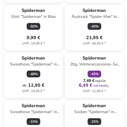
Spiderman
Spiderman
Shirt "Spiderman" in Blau
Rucksack "Spider-Man" in
Blau - (B)25 x (H)31 x (T)10
-
50
%
-
40
%
cm
9,99 €
21,95 €
UVP
:
19,99 €
*
UVP
:
36,95 €
*
family
rabatt
Spiderman
Spiderman
Sweathose "Spiderman" in
2tlg. Winteraccessoires-Set
Blau
"Spiderman" in Grau
-
48
%
-
45
%
7,49 €
regulär
12,95 €
6,49 €
ab
:
mit family
UVP
:
24,95 €
*
UVP
:
11,99 €
*
Spiderman
Spiderman
Sweathose "Spiderman" in
Socken "Spiderman" in
Dunkelblau/ Bunt
Hellblau
-
10
%
-
25
%