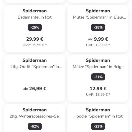
Spiderman
Spiderman
Bademantel in Rot
Mütze "Spiderman" in Blau/
Dunkelblau
-
25
%
-
28
%
29,99 €
9,99 €
ab
:
UVP
:
39,99 €
*
UVP
:
13,99 €
*
Spiderman
Spiderman
2tlg. Outfit "Spiderman" in
Mütze "Spiderman" in Beige
Grau/ Blau
-
31
%
26,99 €
12,99 €
ab
:
UVP
:
18,99 €
*
Spiderman
Spiderman
2tlg. Winteraccessoires-Set
Hoodie "Spiderman" in Rot
"Spiderman" in Blau/ Grau
-
62
%
-
23
%