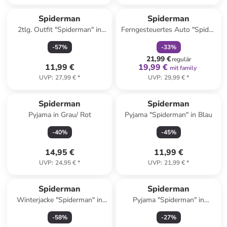
family
rabatt
Spiderman
Spiderman
2tlg. Outfit "Spiderman" in
Ferngesteuertes Auto "Spidey
Grau/ Rot
Web Crawler" - ab 3 Jahren
-
57
%
-
33
%
21,99 €
regulär
11,99 €
19,99 €
mit family
UVP
:
27,99 €
*
UVP
:
29,99 €
*
Spiderman
Spiderman
Pyjama in Grau/ Rot
Pyjama "Spiderman" in Blau
-
40
%
-
45
%
14,95 €
11,99 €
UVP
:
24,95 €
*
UVP
:
21,99 €
*
Spiderman
Spiderman
Winterjacke "Spiderman" in
Pyjama "Spiderman" in
Dunkelblau
Dunkelblau/ Rot
-
58
%
-
27
%