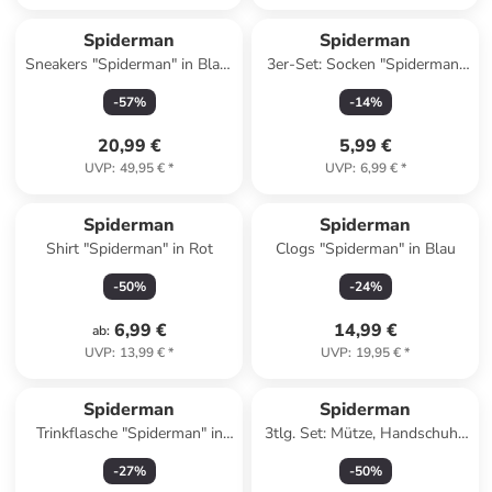
Spiderman
Spiderman
Sneakers "Spiderman" in Blau/
3er-Set: Socken "Spiderman"
Rot
in Schwarz/ Blau/ Rot
-
57
%
-
14
%
20,99 €
5,99 €
UVP
:
49,95 €
*
UVP
:
6,99 €
*
Spiderman
Spiderman
Shirt "Spiderman" in Rot
Clogs "Spiderman" in Blau
-
50
%
-
24
%
6,99 €
14,99 €
ab
:
UVP
:
13,99 €
*
UVP
:
19,95 €
*
Spiderman
Spiderman
Trinkflasche "Spiderman" in
3tlg. Set: Mütze, Handschuhe
Rot - 510 ml
& Loop-Schal "Spiderman" in
-
27
%
-
50
%
Dunkelblau/ Rot