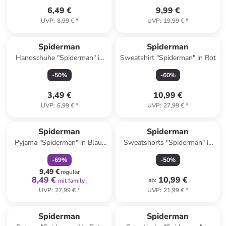
6,49 €
9,99 €
UVP
:
8,99 €
*
UVP
:
19,99 €
*
Spiderman
Spiderman
Handschuhe "Spiderman" in
Sweatshirt "Spiderman" in Rot
Grau
-
50
%
-
60
%
3,49 €
10,99 €
UVP
:
6,99 €
*
UVP
:
27,99 €
*
family
rabatt
Spiderman
Spiderman
Pyjama "Spiderman" in Blau/
Sweatshorts "Spiderman" in
Bunt
Grau
-
69
%
-
50
%
9,49 €
regulär
8,49 €
10,99 €
ab
:
mit family
UVP
:
27,99 €
*
UVP
:
21,99 €
*
family
rabatt
Spiderman
Spiderman