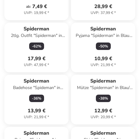
7,49 €
28,99 €
ab
:
UVP
:
19,99 €
*
UVP
:
37,99 €
*
Spiderman
Spiderman
2tlg. Outfit "Spiderman" in
Pyjama "Spiderman" in Blau/
Grau
Grau
-
62
%
-
50
%
17,99 €
10,99 €
UVP
:
47,99 €
*
UVP
:
21,99 €
*
Spiderman
Spiderman
Badehose "Spideman" in
Mütze "Spiderman" in Blau/
Dunkelblau/ Rot
Dunkelblau
-
36
%
-
38
%
13,99 €
12,99 €
UVP
:
21,99 €
*
UVP
:
20,99 €
*
Spiderman
Spiderman