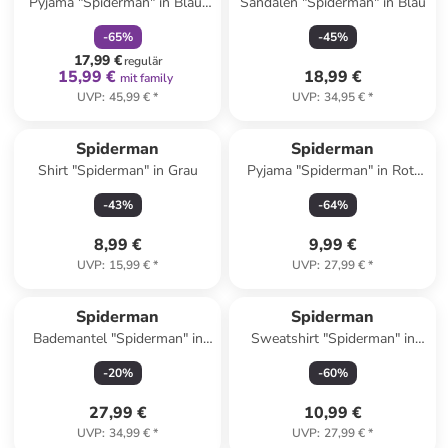
Pyjama "Spiderman" in Blau/
Sandalen "Spiderman" in Blau
Grau
-
65
%
-
45
%
17,99 €
regulär
15,99 €
18,99 €
mit family
UVP
:
45,99 €
*
UVP
:
34,95 €
*
Spiderman
Spiderman
Shirt "Spiderman" in Grau
Pyjama "Spiderman" in Rot/
Dunkelblau
-
43
%
-
64
%
8,99 €
9,99 €
UVP
:
15,99 €
*
UVP
:
27,99 €
*
Spiderman
Spiderman
Bademantel "Spiderman" in
Sweatshirt "Spiderman" in
Rot/ Schwarz
Blau
-
20
%
-
60
%
27,99 €
10,99 €
UVP
:
34,99 €
*
UVP
:
27,99 €
*