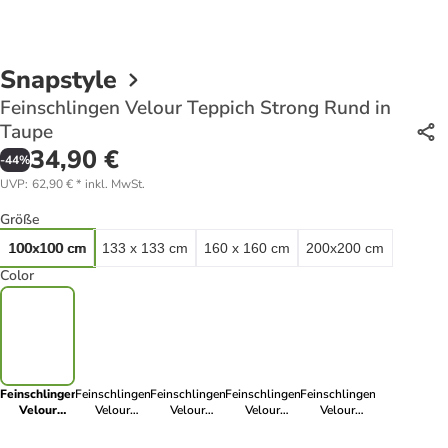
Snapstyle
Feinschlingen Velour Teppich Strong Rund in
Taupe
34,90 €
-
44
%
UVP
:
62,90 €
*
inkl. MwSt.
Größe
100x100 cm
133 x 133 cm
160 x 160 cm
200x200 cm
Color
Feinschlingen
Feinschlingen
Feinschlingen
Feinschlingen
Feinschlingen
Velour
Velour
Velour
Velour
Velour
Teppich
Teppich
Teppich
Teppich
Teppich
Strong Rund
Strong Rund
Strong Rund
Strong Rund
Strong Rund