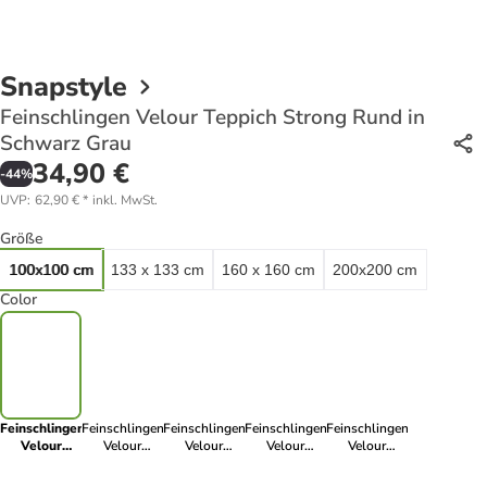
Snapstyle
Feinschlingen Velour Teppich Strong Rund in
Schwarz Grau
34,90 €
-
44
%
UVP
:
62,90 €
*
inkl. MwSt.
Größe
100x100 cm
133 x 133 cm
160 x 160 cm
200x200 cm
Color
Feinschlingen
Feinschlingen
Feinschlingen
Feinschlingen
Feinschlingen
Velour
Velour
Velour
Velour
Velour
Teppich
Teppich
Teppich
Teppich
Teppich
Strong Rund
Strong Rund
Strong Rund
Strong Rund
Strong Rund