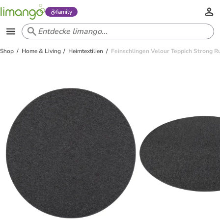
family
Shop
Home & Living
Heimtextilien
Feinschlingen Velour Teppich Strong R