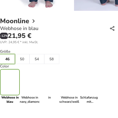
Moonline
Webhose in blau
21,95 €
-
12
%
UVP
:
24,95 €
*
inkl. MwSt.
Größe
46
50
54
58
Color
Webhose in
Webhose in
in
Webhose in
Schlafanzug
blau
navy_diamond
schwarz/weiß_klein
mit
Flanellhose
in schwarz