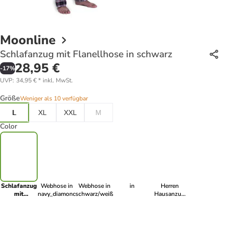
Moonline
Schlafanzug mit Flanellhose in schwarz
28,95 €
-
17
%
UVP
:
34,95 €
*
inkl. MwSt.
Größe
Weniger als 10 verfügbar
L
XL
XXL
M
Color
Schlafanzug
Webhose in
Webhose in
in
Herren
mit
navy_diamond
schwarz/weiß_klein
Hausanzug
Flanellhose
Freizeitanzug
in schwarz
in blau