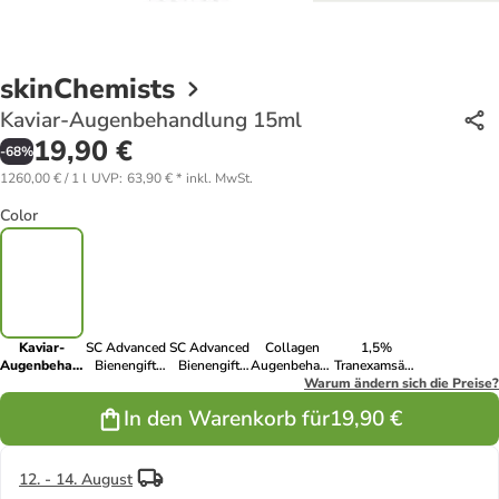
skinChemists
Kaviar-Augenbehandlung 15ml
19,90 €
-
68
%
1260,00 € / 1 l
UVP
:
63,90 €
*
inkl. MwSt.
Color
Kaviar-
SC Advanced
SC Advanced
Collagen
1,5%
Augenbehandlung
Bienen­gift
Bienen­gift
Augenbehandlung
Tranexamsäure
15ml
Duo-Creme
Nachtcreme
15ml
Warum ändern sich die Preise?
Flüssig-
50 ml
50 ml
Serum 15ml
In den Warenkorb für
19,90 €
12. - 14. August