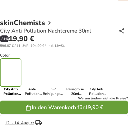
skinChemists
City Anti Pollution Nachtcreme 30ml
19,90 €
-
81
%
596,67 € / 1 l
UVP
:
104,90 €
*
inkl. MwSt.
Color
City Anti
Anti-
SP
Reisegröße
City Anti
Pollution
Pollution
Reinigungsbalsam
20ml
Pollution
Nachtcreme
Routine – Tag
mit
Kollagen
Warum ändern sich die Preise?
Serum 20ml
30ml
und Nacht
Meereskollagen
Serum
In den Warenkorb für
19,90 €
120 ml
12. - 14. August