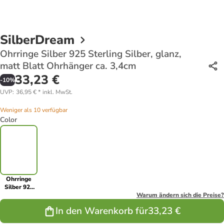
SilberDream
Ohrringe Silber 925 Sterling Silber, glanz,
matt Blatt Ohrhänger ca. 3,4cm
33,23 €
-
10
%
UVP
:
36,95 €
*
inkl. MwSt.
Weniger als 10 verfügbar
Color
Ohrringe
Silber 925
Sterling
Warum ändern sich die Preise?
Silber, glanz,
In den Warenkorb für
33,23 €
matt Blatt
Ohrhänger