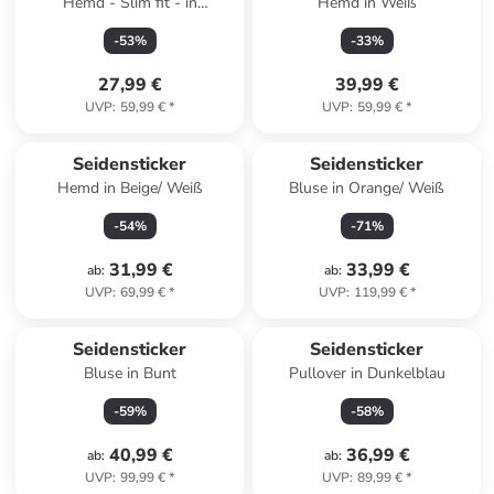
Hemd - Slim fit - in
Hemd in Weiß
Dunkelgrün
-
53
%
-
33
%
27,99 €
39,99 €
UVP
:
59,99 €
*
UVP
:
59,99 €
*
Seidensticker
Seidensticker
Hemd in Beige/ Weiß
Bluse in Orange/ Weiß
-
54
%
-
71
%
31,99 €
33,99 €
ab
:
ab
:
UVP
:
69,99 €
*
UVP
:
119,99 €
*
Seidensticker
Seidensticker
Bluse in Bunt
Pullover in Dunkelblau
-
59
%
-
58
%
40,99 €
36,99 €
ab
:
ab
:
UVP
:
99,99 €
*
UVP
:
89,99 €
*