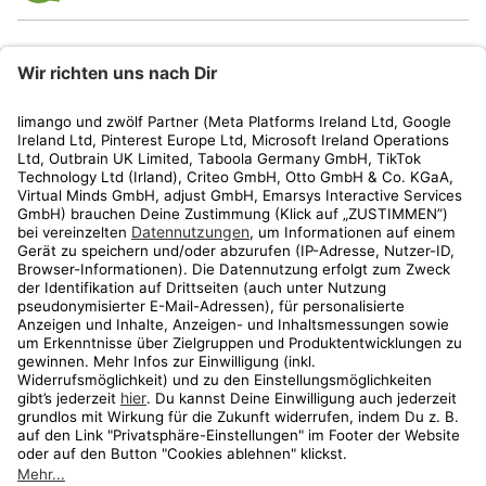
limango
Rechtliches
Kundenservice
Shop
Aktionen
Travel