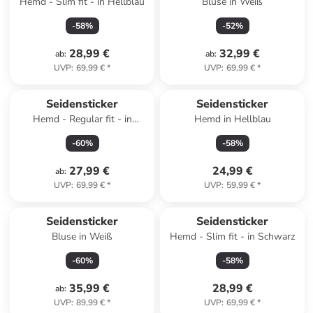
Hemd - Slim fit - in Hellblau
Bluse in Weiß
-
58
%
-
52
%
28,99 €
32,99 €
ab
:
ab
:
UVP
:
69,99 €
*
UVP
:
69,99 €
*
Seidensticker
Seidensticker
Hemd - Regular fit - in
Hemd in Hellblau
Dunkelblau
-
60
%
-
58
%
27,99 €
24,99 €
ab
:
UVP
:
69,99 €
*
UVP
:
59,99 €
*
Seidensticker
Seidensticker
Bluse in Weiß
Hemd - Slim fit - in Schwarz
-
60
%
-
58
%
35,99 €
28,99 €
ab
:
UVP
:
89,99 €
*
UVP
:
69,99 €
*