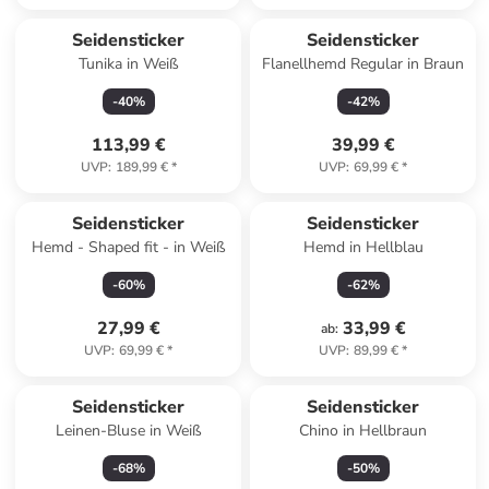
Seidensticker
Seidensticker
Tunika in Weiß
Flanellhemd Regular in Braun
-
40
%
-
42
%
113,99 €
39,99 €
UVP
:
189,99 €
*
UVP
:
69,99 €
*
Seidensticker
Seidensticker
Hemd - Shaped fit - in Weiß
Hemd in Hellblau
-
60
%
-
62
%
27,99 €
33,99 €
ab
:
UVP
:
69,99 €
*
UVP
:
89,99 €
*
Seidensticker
Seidensticker
Leinen-Bluse in Weiß
Chino in Hellbraun
-
68
%
-
50
%