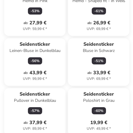
Hemd in Pink
Hemd - Shaped fit - in Weiß
-
53
%
-
61
%
27,99 €
26,99 €
ab
:
ab
:
UVP
:
59,99 €
*
UVP
:
69,99 €
*
Seidensticker
Seidensticker
Leinen-Bluse in Dunkelblau
Bluse in Schwarz
-
56
%
-
51
%
43,99 €
33,99 €
ab
:
ab
:
UVP
:
99,99 €
*
UVP
:
69,99 €
*
Seidensticker
Seidensticker
Pullover in Dunkelblau
Poloshirt in Grau
-
57
%
-
60
%
37,99 €
19,99 €
ab
:
UVP
:
89,99 €
*
UVP
:
49,99 €
*