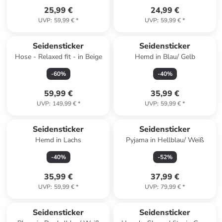
25,99 €
24,99 €
UVP
:
59,99 €
*
UVP
:
59,99 €
*
Seidensticker
Seidensticker
Hose - Relaxed fit - in Beige
Hemd in Blau/ Gelb
-
60
%
-
40
%
59,99 €
35,99 €
UVP
:
149,99 €
*
UVP
:
59,99 €
*
Seidensticker
Seidensticker
Hemd in Lachs
Pyjama in Hellblau/ Weiß
-
40
%
-
52
%
35,99 €
37,99 €
UVP
:
59,99 €
*
UVP
:
79,99 €
*
Seidensticker
Seidensticker