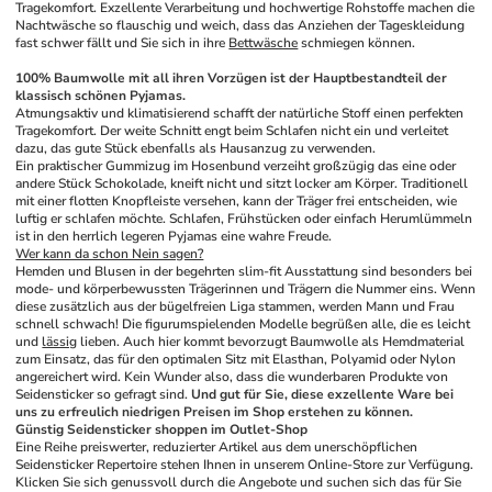
Tragekomfort. Exzellente Verarbeitung und hochwertige Rohstoffe machen die 
Nachtwäsche so flauschig und weich, dass das Anziehen der Tageskleidung 
fast schwer fällt und Sie sich in ihre 
Bettwäsche
 schmiegen können.
100% Baumwolle mit all ihren Vorzügen ist der Hauptbestandteil der 
klassisch schönen Pyjamas.
Atmungsaktiv und klimatisierend schafft der natürliche Stoff einen perfekten 
Tragekomfort. Der weite Schnitt engt beim Schlafen nicht ein und verleitet 
dazu, das gute Stück ebenfalls als Hausanzug zu verwenden. 
Ein praktischer Gummizug im Hosenbund verzeiht großzügig das eine oder 
andere Stück Schokolade, kneift nicht und sitzt locker am Körper. Traditionell 
mit einer flotten Knopfleiste versehen, kann der Träger frei entscheiden, wie 
luftig er schlafen möchte. Schlafen, Frühstücken oder einfach Herumlümmeln 
ist in den herrlich legeren Pyjamas eine wahre Freude.
Wer kann da schon Nein sagen?
Hemden und Blusen in der begehrten slim-fit Ausstattung sind besonders bei 
mode- und körperbewussten Trägerinnen und Trägern die Nummer eins. Wenn 
diese zusätzlich aus der bügelfreien Liga stammen, werden Mann und Frau 
schnell schwach! Die figurumspielenden Modelle begrüßen alle, die es leicht 
und 
lässig
 lieben. Auch hier kommt bevorzugt Baumwolle als Hemdmaterial 
zum Einsatz, das für den optimalen Sitz mit Elasthan, Polyamid oder Nylon 
angereichert wird. Kein Wunder also, dass die wunderbaren Produkte von 
Seidensticker so gefragt sind. 
Und gut für Sie, diese exzellente Ware bei 
uns zu erfreulich niedrigen Preisen im Shop erstehen zu können.
Günstig Seidensticker shoppen im Outlet-Shop
Eine Reihe preiswerter, reduzierter Artikel aus dem unerschöpflichen 
Seidensticker Repertoire stehen Ihnen in unserem Online-Store zur Verfügung. 
Klicken Sie sich genussvoll durch die Angebote und suchen sich das für Sie 