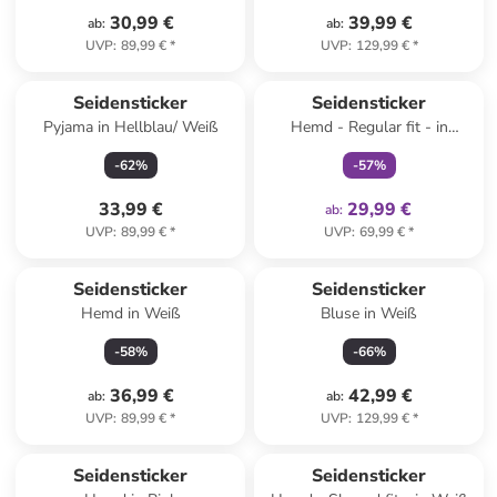
30,99 €
39,99 €
ab
:
ab
:
UVP
:
89,99 €
*
UVP
:
129,99 €
*
family
exklusiv
Seidensticker
Seidensticker
Pyjama in Hellblau/ Weiß
Hemd - Regular fit - in
Hellblau
-
62
%
-
57
%
33,99 €
29,99 €
ab
:
UVP
:
89,99 €
*
UVP
:
69,99 €
*
Seidensticker
Seidensticker
Hemd in Weiß
Bluse in Weiß
-
58
%
-
66
%
36,99 €
42,99 €
ab
:
ab
:
UVP
:
89,99 €
*
UVP
:
129,99 €
*
Seidensticker
Seidensticker