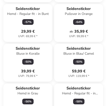
Seidensticker
Seidensticker
Hemd - Regular fit - in Bunt
Pullover in Orange
-
57
%
-
64
%
29,99 €
35,99 €
ab
:
UVP
:
69,99 €
*
UVP
:
99,99 €
*
Seidensticker
Seidensticker
Bluse in Koralle
Bluse in Blau/ Camel
-
50
%
-
50
%
39,99 €
59,99 €
UVP
:
79,99 €
*
UVP
:
119,99 €
*
Seidensticker
Seidensticker
Hemd in Grau
Hemd - Regular fit - in
Hellblau
-
56
%
-
58
%