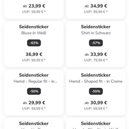
23,99 €
34,99 €
ab
:
ab
:
UVP
:
59,99 €
*
UVP
:
99,99 €
*
Seidensticker
Seidensticker
Bluse in Weiß
Shirt in Schwarz
-
63
%
-
57
%
36,99 €
33,99 €
ab
:
UVP
:
99,99 €
*
UVP
:
79,99 €
*
Seidensticker
Seidensticker
Hemd - Regular fit - in
Hemd - Shaped fit - in Creme
Hellblau/ Weiß
-
50
%
-
55
%
29,99 €
30,99 €
ab
:
ab
:
UVP
:
59,99 €
*
UVP
:
69,99 €
*
Seidensticker
Seidensticker