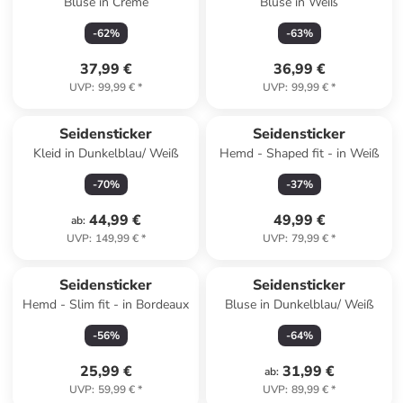
Bluse in Creme
Bluse in Weiß
-
62
%
-
63
%
37,99 €
36,99 €
UVP
:
99,99 €
*
UVP
:
99,99 €
*
Seidensticker
Seidensticker
Kleid in Dunkelblau/ Weiß
Hemd - Shaped fit - in Weiß
-
70
%
-
37
%
44,99 €
49,99 €
ab
:
UVP
:
149,99 €
*
UVP
:
79,99 €
*
Seidensticker
Seidensticker
Hemd - Slim fit - in Bordeaux
Bluse in Dunkelblau/ Weiß
-
56
%
-
64
%
25,99 €
31,99 €
ab
:
UVP
:
59,99 €
*
UVP
:
89,99 €
*