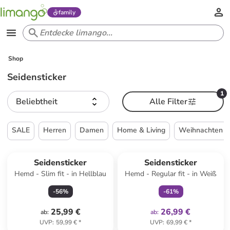
family
Shop
Seidensticker
1
Beliebtheit
Alle Filter
SALE
Herren
Damen
Home & Living
Weihnachten
family
exklusiv
Seidensticker
Seidensticker
Hemd - Slim fit - in Hellblau
Hemd - Regular fit - in Weiß
-
56
%
-
61
%
25,99 €
26,99 €
ab
:
ab
:
UVP
:
59,99 €
*
UVP
:
69,99 €
*