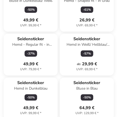
Bluse in Dunkelblau/ Weiß
Hemd - Shaped fit - in Grau
-
50
%
-
61
%
49,99 €
26,99 €
UVP
:
99,99 €
*
UVP
:
69,99 €
*
Seidensticker
Seidensticker
Hemd - Regular fit - in
Hemd in Weiß/ Hellblau/
Schwarz
Schwarz
-
37
%
-
57
%
49,99 €
29,99 €
ab
:
UVP
:
79,99 €
*
UVP
:
69,99 €
*
Seidensticker
Seidensticker
Hemd in Dunkelblau
Bluse in Blau
-
50
%
-
50
%
49,99 €
64,99 €
UVP
:
99,99 €
*
UVP
:
129,99 €
*