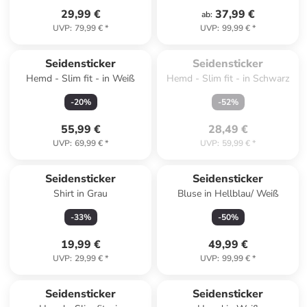
29,99 €
37,99 €
ab
:
UVP
:
79,99 €
*
UVP
:
99,99 €
*
Zu spät. Ausverkauft.
Seidensticker
Seidensticker
Hemd - Slim fit - in Weiß
Hemd - Slim fit - in Schwarz
-
20
%
-
52
%
55,99 €
28,49 €
UVP
:
69,99 €
*
UVP
:
59,99 €
*
Seidensticker
Seidensticker
Shirt in Grau
Bluse in Hellblau/ Weiß
-
33
%
-
50
%
19,99 €
49,99 €
UVP
:
29,99 €
*
UVP
:
99,99 €
*
Seidensticker
Seidensticker