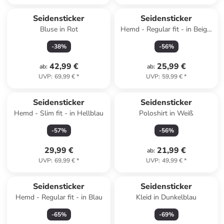
Seidensticker
Seidensticker
Bluse in Rot
Hemd - Regular fit - in Beige/
Blau/ Weiß
-
38
%
-
56
%
42,99 €
25,99 €
ab
:
ab
:
UVP
:
69,99 €
*
UVP
:
59,99 €
*
Seidensticker
Seidensticker
Hemd - Slim fit - in Hellblau
Poloshirt in Weiß
-
57
%
-
56
%
29,99 €
21,99 €
ab
:
UVP
:
69,99 €
*
UVP
:
49,99 €
*
Seidensticker
Seidensticker
Hemd - Regular fit - in Blau
Kleid in Dunkelblau
-
65
%
-
69
%