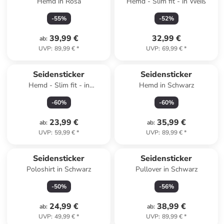
Hemd in Rosa
Hemd - Slim fit - in Weiß
-
55
%
-
52
%
39,99 €
32,99 €
ab
:
UVP
:
89,99 €
*
UVP
:
69,99 €
*
Seidensticker
Seidensticker
Hemd - Slim fit - in
Hemd in Schwarz
Dunkelblau
-
60
%
-
60
%
23,99 €
35,99 €
ab
:
ab
:
UVP
:
59,99 €
*
UVP
:
89,99 €
*
Seidensticker
Seidensticker
Poloshirt in Schwarz
Pullover in Schwarz
-
50
%
-
56
%
24,99 €
38,99 €
ab
:
ab
:
UVP
:
49,99 €
*
UVP
:
89,99 €
*