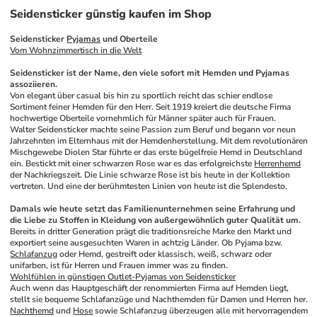
Seidensticker günstig kaufen im Shop
Seidensticker 
Pyjamas
 und Oberteile
Vom Wohnzimmertisch in die Welt
Seidensticker ist der Name, den viele sofort mit Hemden und Pyjamas 
assoziieren.
Von elegant über casual bis hin zu sportlich reicht das schier endlose 
Sortiment feiner Hemden für den Herr. Seit 1919 kreiert die deutsche Firma 
hochwertige Oberteile vornehmlich für Männer später auch für Frauen. 
Walter Seidensticker machte seine Passion zum Beruf und begann vor neun 
Jahrzehnten im Elternhaus mit der Hemdenherstellung. Mit dem revolutionären 
Mischgewebe Diolen Star führte er das erste bügelfreie Hemd in Deutschland 
ein. Bestickt mit einer schwarzen Rose war es das erfolgreichste 
Herrenhemd
der Nachkriegszeit. Die Linie schwarze Rose ist bis heute in der Kollektion 
vertreten. Und eine der berühmtesten Linien von heute ist die Splendesto.
Damals wie heute setzt das Familienunternehmen seine Erfahrung und 
die Liebe zu Stoffen in Kleidung von außergewöhnlich guter Qualität um.
Bereits in dritter Generation prägt die traditionsreiche Marke den Markt und 
exportiert seine ausgesuchten Waren in achtzig Länder. Ob Pyjama bzw. 
Schlafanzug
 oder Hemd, gestreift oder klassisch, weiß, schwarz oder 
unifarben, ist für Herren und Frauen immer was zu finden.
Wohlfühlen in günstigen Outlet-Pyjamas von Seidensticker
Auch wenn das Hauptgeschäft der renommierten Firma auf Hemden liegt, 
stellt sie bequeme Schlafanzüge und Nachthemden für Damen und Herren her. 
Nachthemd
 und 
Hose
 sowie Schlafanzug überzeugen alle mit hervorragendem 