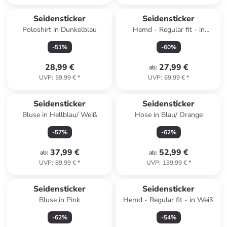
Seidensticker
Seidensticker
Poloshirt in Dunkelblau
Hemd - Regular fit - in
Schwarz
-
51
%
-
60
%
28,99 €
27,99 €
ab
:
UVP
:
59,99 €
*
UVP
:
69,99 €
*
Seidensticker
Seidensticker
Bluse in Hellblau/ Weiß
Hose in Blau/ Orange
-
57
%
-
62
%
37,99 €
52,99 €
ab
:
ab
:
UVP
:
89,99 €
*
UVP
:
139,99 €
*
Seidensticker
Seidensticker
Bluse in Pink
Hemd - Regular fit - in Weiß
-
62
%
-
54
%