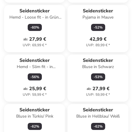
Seidensticker
Seidensticker
Hemd - Loose fit - in Grün/
Pyjama in Mauve
Weiß
-
60
%
-
52
%
27,99 €
42,99 €
ab
:
UVP
:
69,99 €
*
UVP
:
89,99 €
*
Seidensticker
Seidensticker
Hemd - Slim fit - in
Bluse in Schwarz
Dunkelblau
-
56
%
-
53
%
25,99 €
27,99 €
ab
:
ab
:
UVP
:
59,99 €
*
UVP
:
59,99 €
*
Seidensticker
Seidensticker
Bluse in Türkis/ Pink
Bluse in Hellblau/ Weiß
-
62
%
-
62
%