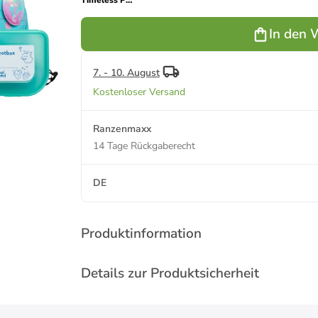
Timeless Pro
Lilly
(Meerjungfrau),
In den 
7-tlg.
Schulranzenset
7. - 10. August
Kostenloser Versand
Ranzenmaxx
14 Tage Rückgaberecht
DE
Produktinformation
Details zur Produktsicherheit