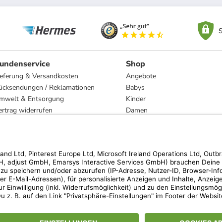
S
undenservice
Shop
ieferung & Versandkosten
Angebote
ücksendungen / Reklamationen
Babys
mwelt & Entsorgung
Kinder
ertrag widerrufen
Damen
esetzliche Gewährleistung und Reparatur
Herren
Wohnen
Trachten
Marken
hen der unverbindlichen Preisempfehlung des Herstellers. Prozentangaben beziehen s
 Teilnahmebedingungen unserer Freunde-werben-Freunde-Aktionen findest Du unter