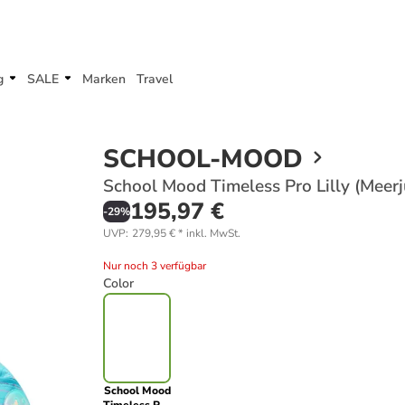
g
SALE
Marken
Travel
SCHOOL-MOOD
School Mood Timeless Pro Lilly (Meerj
195,97 €
-
29
%
UVP
:
279,95 €
*
inkl. MwSt.
Nur noch 3 verfügbar
Color
School Mood