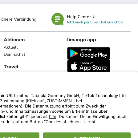
Help Center
ichere Verbindung
Jetzt auch per Live-Chat erreichbar!
Aktionen
limango app
Aktuell
Demnächst
Travel
Reiseangebote
limango.nl
limango.pl
ich auf den Streichpreis.
www.limango.de/einladen