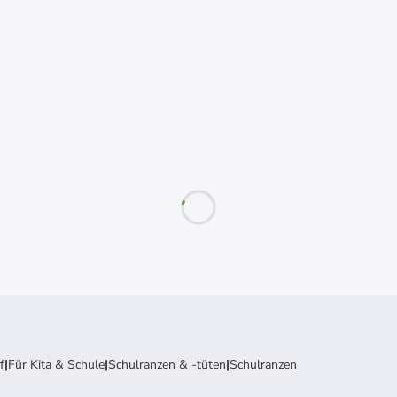
f
|
Für Kita & Schule
|
Schulranzen & -tüten
|
Schulranzen