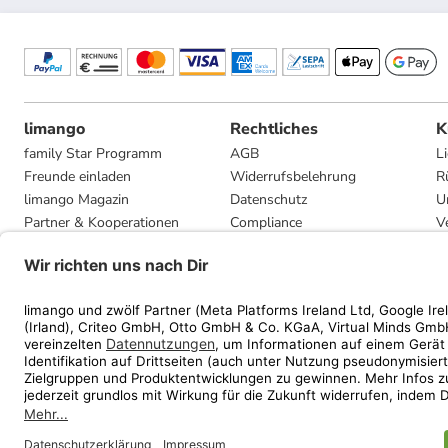
limango
Rechtliches
K
family Star Programm
AGB
L
Freunde einladen
Widerrufsbelehrung
R
limango Magazin
Datenschutz
U
Partner & Kooperationen
Compliance
V
Jobs
Impressum
G
Presse
Privatsphäre-Einstellungen
Mediadaten
Geschenkgutscheinbedingungen
* Streichpreise entsprec
ᵃ Die jeweils aktuellen