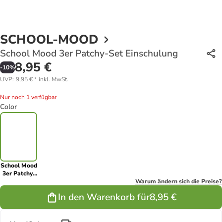
SCHOOL-MOOD
School Mood 3er Patchy-Set Einschulung
8,95 €
-
10
%
UVP
:
9,95 €
*
inkl. MwSt.
Nur noch 1 verfügbar
Color
School Mood
3er Patchy-
Set
Warum ändern sich die Preise?
Einschulung
In den Warenkorb für
8,95 €