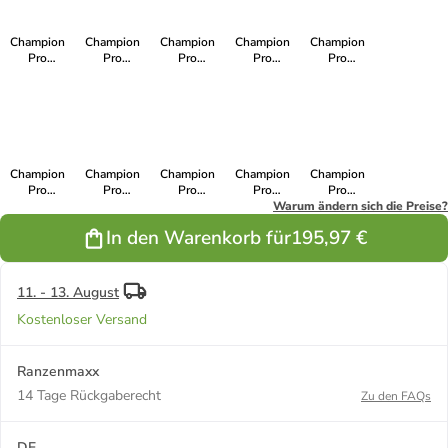
Champion
Champion
Champion
Champion
Champion
Pro
Pro
Pro
Pro
Pro
Schulranzen-
Schulranzen-
Schulranzen-
Schulranzen-
Schulranzen-
Set 7-teilig in
Set 7-teilig in
Set 7-teilig in
Set 7-teilig in
Set 7-teilig in
Ninja
Fußball
Häschen
Pegasus
Dinosaurier
Champion
Champion
Champion
Champion
Champion
Pro
Pro
Pro
Pro
Pro
Schulranzen-
Schulranzen-
Schulranzen-
Schulranzen-
Warum ändern sich die Preise?
Schulranzen-
Set 7-teilig in
Set 7-teilig in
Set 7-teilig in
Set 7-teilig in
Set 7-teilig in
In den Warenkorb für
195,97 €
Wolf
Kätzchen
Weltall
Raubkatze
Pferd
11. - 13. August
Kostenloser Versand
Ranzenmaxx
14 Tage Rückgaberecht
Zu den FAQs
DE