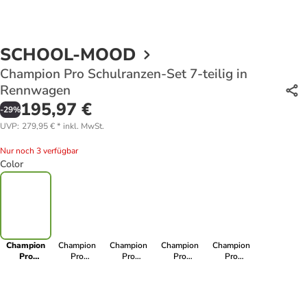
SCHOOL-MOOD
Champion Pro Schulranzen-Set 7-teilig in
Rennwagen
195,97 €
-
29
%
UVP
:
279,95 €
*
inkl. MwSt.
Nur noch 3 verfügbar
Color
Champion
Champion
Champion
Champion
Champion
Pro
Pro
Pro
Pro
Pro
Schulranzen-
Schulranzen-
Schulranzen-
Schulranzen-
Schulranzen-
Set 7-teilig
Set 7-teilig in
Set 7-teilig in
Set 7-teilig in
Set 7-teilig in
in
Meerjungfrau
Drache
Pony
Hund
Rennwagen