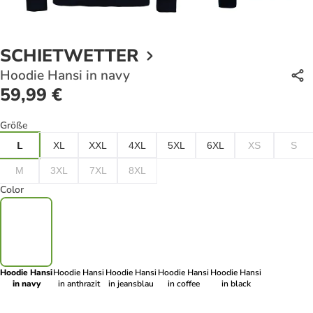
SCHIETWETTER
Hoodie Hansi in navy
59,99 €
Größe
L
XL
XXL
4XL
5XL
6XL
XS
S
M
3XL
7XL
8XL
Color
Hoodie Hansi
Hoodie Hansi
Hoodie Hansi
Hoodie Hansi
Hoodie Hansi
in navy
in anthrazit
in jeansblau
in coffee
in black