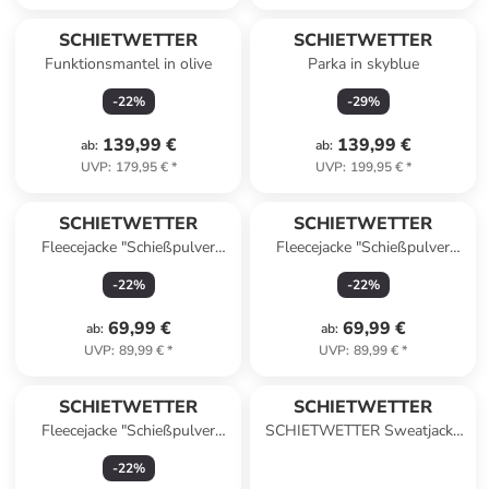
SCHIETWETTER
SCHIETWETTER
Funktionsmantel in olive
Parka in skyblue
-
22
%
-
29
%
139,99 €
139,99 €
ab
:
ab
:
UVP
:
179,95 €
*
UVP
:
199,95 €
*
SCHIETWETTER
SCHIETWETTER
Fleecejacke "Schießpulver
Fleecejacke "Schießpulver
Mandy" in anthra melange
Mandy" in fuchsia melange
-
22
%
-
22
%
69,99 €
69,99 €
ab
:
ab
:
UVP
:
89,99 €
*
UVP
:
89,99 €
*
SCHIETWETTER
SCHIETWETTER
Fleecejacke "Schießpulver
SCHIETWETTER Sweatjacke
Mandy" in türkis melange
Elsa SW Stick in pink
-
22
%