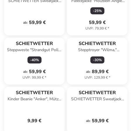
SCHIETWETTER Sweatjacke
Fleecejacke "Holzbein Angie"
Edgar SW Stick in anthrazit
in zen blue
-
25
%
59,99 €
59,99 €
ab
:
UVP
:
79,99 €
*
SCHIETWETTER
SCHIETWETTER
Steppweste "Strandgut Polly"
Stepptroyer "Wilma,"
in zenblue
Steppweste in lime
-
40
%
-
30
%
59,99 €
89,99 €
ab
:
ab
:
UVP
:
99,99 €
*
UVP
:
129,99 €
*
SCHIETWETTER
SCHIETWETTER
Kinder Beanie "Anker", Mütze,
SCHIETWETTER Sweatjacke
in classic green
Edgar SW Stick in navy
9,99 €
59,99 €
ab
: