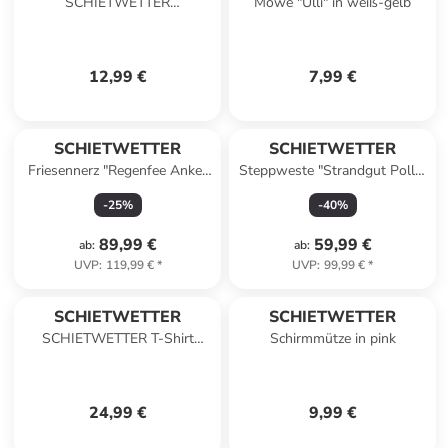
SCHIETWETTER
Möwe "Ulli" in weiß-gelb
Erwachsenen Beanie Moin in
offwhite
12,99 €
7,99 €
SCHIETWETTER
SCHIETWETTER
Friesennerz "Regenfee Anke"
Steppweste "Strandgut Polly"
in purple
in navy
-
25
%
-
40
%
89,99 €
59,99 €
ab
:
ab
:
UVP
:
119,99 €
*
UVP
:
99,99 €
*
SCHIETWETTER
SCHIETWETTER
SCHIETWETTER T-Shirt
Schirmmütze in pink
Hanni Herzstück in navy
24,99 €
9,99 €