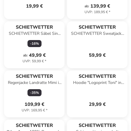
19,99 €
139,99 €
ab
:
UVP
:
189,95 €
*
SCHIETWETTER
SCHIETWETTER
SCHIETWETTER Säbel Sina
SCHIETWETTER Sweatjacke
Fleecehoody 230gr. in navy
Elsa SW Stick in lime
-
16
%
49,99 €
59,99 €
ab
:
UVP
:
59,99 €
*
SCHIETWETTER
SCHIETWETTER
Regenjacke Landratte Mimi in
Hoodie "Logoprint Toni" in
red
red/navy
-
35
%
109,99 €
29,99 €
UVP
:
169,95 €
*
SCHIETWETTER
SCHIETWETTER