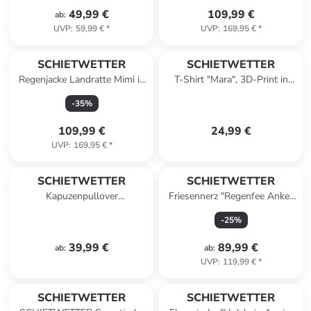
49,99 €
109,99 €
ab
:
UVP
:
59,99 €
*
UVP
:
169,95 €
*
SCHIETWETTER
SCHIETWETTER
Regenjacke Landratte Mimi in
T-Shirt "Mara", 3D-Print in
white
jeans
-
35
%
109,99 €
24,99 €
UVP
:
169,95 €
*
SCHIETWETTER
SCHIETWETTER
Kapuzenpullover
Friesennerz "Regenfee Anke"
"Schietwetter" in jeans-navy
in navy
-
25
%
39,99 €
89,99 €
ab
:
ab
:
UVP
:
119,99 €
*
SCHIETWETTER
SCHIETWETTER