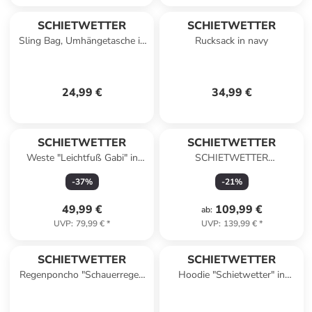
SCHIETWETTER
SCHIETWETTER
Sling Bag, Umhängetasche in
Rucksack in navy
navy
24,99 €
34,99 €
SCHIETWETTER
SCHIETWETTER
Weste "Leichtfuß Gabi" in
SCHIETWETTER
navy
Funktionsjacke Flaggen Frieke
-
37
%
-
21
%
in lime green
49,99 €
109,99 €
ab
:
UVP
:
79,99 €
*
UVP
:
139,99 €
*
SCHIETWETTER
SCHIETWETTER
Regenponcho "Schauerregen
Hoodie "Schietwetter" in
Eva" in petrol
navy-neongreen