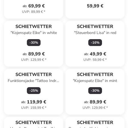
69,99 €
59,99 €
ab
:
UVP
:
89,99 €
*
SCHIETWETTER
SCHIETWETTER
"Kojenspatz Elke" in white
"Steuerbord Lisa" in red
-
30
%
-
16
%
89,99 €
49,99 €
ab
:
ab
:
UVP
:
129,99 €
*
UVP
:
59,99 €
*
SCHIETWETTER
SCHIETWETTER
Funktionsjacke "Tattoo Indra"
"Kojenspatz Elke" in mint
in navy
-
25
%
-
30
%
119,99 €
89,99 €
ab
:
ab
:
UVP
:
159,99 €
*
UVP
:
129,99 €
*
SCHIETWETTER
SCHIETWETTER