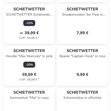
SCHIETWETTER
SCHIETWETTER
SCHIETWETTER Schietwetter
Sneakersocken 3er Pack in
Schorsch F-Jacke in navy
black
-
33
%
39,99 €
7,99 €
ab
:
UVP
:
59,99 €
*
SCHIETWETTER
SCHIETWETTER
Hoodie "Max Meersalz" in pink
Beanie "Captain Hook" in rose
-
20
%
39,99 €
9,99 €
UVP
:
49,99 €
*
SCHIETWETTER
SCHIETWETTER
Sommerhut "Mia" in navy
Schirmmütze in offwhite