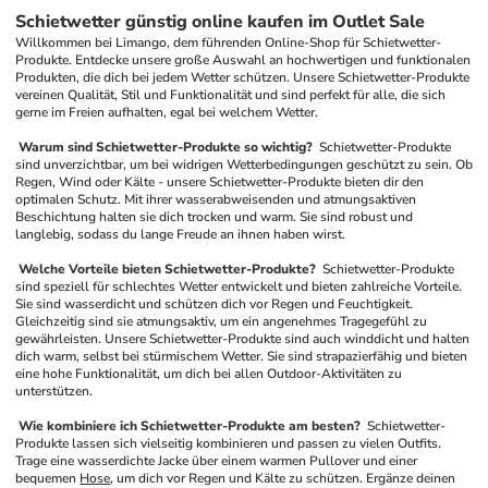
Schietwetter günstig online kaufen im Outlet Sale
Willkommen bei Limango, dem führenden Online-Shop für Schietwetter-
Produkte. Entdecke unsere große Auswahl an hochwertigen und funktionalen 
Produkten, die dich bei jedem Wetter schützen. Unsere Schietwetter-Produkte 
vereinen Qualität, Stil und Funktionalität und sind perfekt für alle, die sich 
gerne im Freien aufhalten, egal bei welchem Wetter.
 Warum sind Schietwetter-Produkte so wichtig? 
 Schietwetter-Produkte 
sind unverzichtbar, um bei widrigen Wetterbedingungen geschützt zu sein. Ob 
Regen, Wind oder Kälte - unsere Schietwetter-Produkte bieten dir den 
optimalen Schutz. Mit ihrer wasserabweisenden und atmungsaktiven 
Beschichtung halten sie dich trocken und warm. Sie sind robust und 
langlebig, sodass du lange Freude an ihnen haben wirst.
 Welche Vorteile bieten Schietwetter-Produkte? 
 Schietwetter-Produkte 
sind speziell für schlechtes Wetter entwickelt und bieten zahlreiche Vorteile. 
Sie sind wasserdicht und schützen dich vor Regen und Feuchtigkeit. 
Gleichzeitig sind sie atmungsaktiv, um ein angenehmes Tragegefühl zu 
gewährleisten. Unsere Schietwetter-Produkte sind auch winddicht und halten 
dich warm, selbst bei stürmischem Wetter. Sie sind strapazierfähig und bieten 
eine hohe Funktionalität, um dich bei allen Outdoor-Aktivitäten zu 
unterstützen.
 Wie kombiniere ich Schietwetter-Produkte am besten? 
 Schietwetter-
Produkte lassen sich vielseitig kombinieren und passen zu vielen Outfits. 
Trage eine wasserdichte Jacke über einem warmen Pullover und einer 
bequemen 
Hose
, um dich vor Regen und Kälte zu schützen. Ergänze deinen 