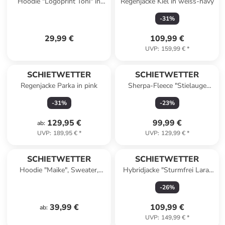
Hoodie "Logoprint Toni" in
Regenjacke Kiel in weiss-navy
navy/pink
-
31
%
29,99 €
109,99 €
UVP
:
159,99 €
*
SCHIETWETTER
SCHIETWETTER
Regenjacke Parka in pink
Sherpa-Fleece "Stielauge
Mila" in deep ocean
-
31
%
-
23
%
129,95 €
99,99 €
ab
:
UVP
:
189,95 €
*
UVP
:
129,99 €
*
SCHIETWETTER
SCHIETWETTER
Hoodie "Maike", Sweater,
Hybridjacke "Sturmfrei Lara"
Kapuzenhoodie in azuro
in burgundy
-
26
%
39,99 €
109,99 €
ab
:
UVP
:
149,99 €
*