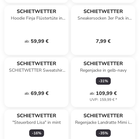
SCHIETWETTER
SCHIETWETTER
Hoodie Finja Flüstertüte in
Sneakersocken 3er Pack in
lime
Black-White-Grey
59,99 €
7,99 €
ab
:
SCHIETWETTER
SCHIETWETTER
SCHIETWETTER Sweatshirt
Regenjacke in gelb-navy
SW Strandperle Sis in pink
-
31
%
69,99 €
109,99 €
ab
:
ab
:
UVP
:
159,99 €
*
SCHIETWETTER
SCHIETWETTER
"Steuerbord Lisa" in mint
Regenjacke Landratte Mimi in
lime
-
16
%
-
35
%