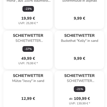
"Mona", aus 100% Baumwolle
Schirmmütze in asphalt
in navy/pink
-
23
%
19,99 €
9,99 €
UVP
:
25,99 €
*
SCHIETWETTER
SCHIETWETTER
SCHIETWETTER
Buckethat "Kelly" in sand
Softshellweste Süßwasser
-
37
%
Heike in white
49,99 €
9,99 €
UVP
:
79,99 €
*
SCHIETWETTER
SCHIETWETTER
Mütze "Jessy" in sand
SCHIETWETTER
Funktionsjacke Leuchtturm
-
21
%
Lara in bunt
12,99 €
109,99 €
ab
:
UVP
:
139,99 €
*