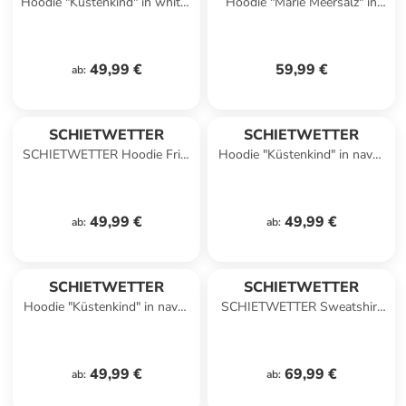
Hoodie "Küstenkind" in white-
Hoodie "Marie Meersalz" in
rainbow
lavendel-melange
49,99 €
59,99 €
ab
:
SCHIETWETTER
SCHIETWETTER
SCHIETWETTER Hoodie Fritz
Hoodie "Küstenkind" in navy-
SW Stick in black
weiß
49,99 €
49,99 €
ab
:
ab
:
SCHIETWETTER
SCHIETWETTER
Hoodie "Küstenkind" in navy-
SCHIETWETTER Sweatshirt
rainbow
SW Strandperle Sis in bright
green
49,99 €
69,99 €
ab
:
ab
: