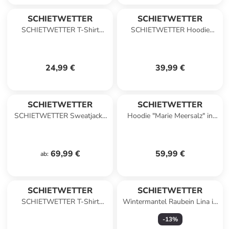
SCHIETWETTER
SCHIETWETTER
SCHIETWETTER T-Shirt
SCHIETWETTER Hoodie
Hanni Herzstück in weiß
Haifisch Jost in lime
24,99 €
39,99 €
SCHIETWETTER
SCHIETWETTER
SCHIETWETTER Sweatjacke
Hoodie "Marie Meersalz" in
Thies Tintenfisch in l-grey-
neonazuro
melange
69,99 €
59,99 €
ab
:
SCHIETWETTER
SCHIETWETTER
SCHIETWETTER T-Shirt
Wintermantel Raubein Lina in
Hannah SW Stick in fuchsia-
petrol
-
13
%
orange