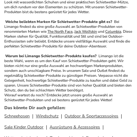
Look mit wasserdichten Schuhen und einer praktischen Schietwetter-Mütze, 
um dich rundum vor den Elementen zu schützen. Mit unseren Schietwetter-
Produkten bist du bestens gerüstet für jedes Wetter.
 Welche beliebten Marken für Schietwetter-Produkte gibt es? 
 Bei 
Limango findest du eine große Auswahl an Schietwetter-Produkten von 
renommierten Marken wie 
The North Face
, 
Jack Wolfskin
 und 
Columbia
. Diese 
Marken stehen für Qualität, Funktionalität und Stil und sind bei Outdoor-
Enthusiasten sehr beliebt. Entdecke unsere vielfältige Auswahl und finde die 
perfekten Schietwetter-Produkte für deine Outdoor-Abenteuer.
 Warum bei Limango Schietwetter-Produkte kaufen? 
 Limango ist die 
beste Wahl, wenn es um den Kauf von Schietwetter-Produkten geht. Wir 
bieten nicht nur eine große Auswahl an hochwertigen Markenprodukten, 
sondern auch unschlagbare Preise. In unserem Sale und Outlet findest du 
regelmäßig Schietwetter-Produkte zu günstigen Preisen. Verpasse nicht die 
Gelegenheit, hochwertige Schietwetter-Produkte zu kaufen und dabei Geld zu 
sparen. Unsere Schietwetter-Produkte sind von hoher Qualität und bieten den 
Schutz, den du bei schlechtem Wetter benötigst.
Worauf wartest du noch? Entdecke jetzt unsere große Auswahl an 
Schietwetter-Produkten und sei bestens gerüstet für jedes Wetter!
Das könnte Dir auch gefallen
:
Schneehosen
Windschutz
Outdoor & Sportaccessoires
Sale Kinder Outdoor
Ausrüstung & Accessoires