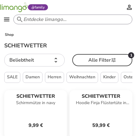
family
Shop
SCHIETWETTER
1
Beliebtheit
Alle Filter
SALE
Damen
Herren
Weihnachten
Kinder
Oster
SCHIETWETTER
SCHIETWETTER
Schirmmütze in navy
Hoodie Finja Flüstertüte in
pink
9,99 €
59,99 €