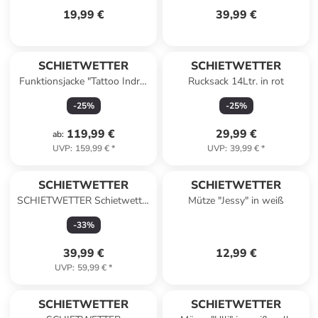
19,99 €
39,99 €
SCHIETWETTER
SCHIETWETTER
Funktionsjacke "Tattoo Indra"
Rucksack 14Ltr. in rot
in jadetürkis
-
25
%
-
25
%
119,99 €
29,99 €
ab
:
UVP
:
159,99 €
*
UVP
:
39,99 €
*
SCHIETWETTER
SCHIETWETTER
SCHIETWETTER Schietwetter
Mütze "Jessy" in weiß
Schorsch F-Jacke in black
-
33
%
39,99 €
12,99 €
UVP
:
59,99 €
*
SCHIETWETTER
SCHIETWETTER