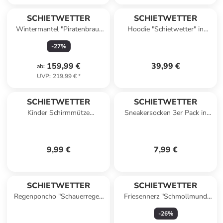
SCHIETWETTER
SCHIETWETTER
Wintermantel "Piratenbraut
Hoodie "Schietwetter" in
Almaria", Steppparka, in lime
mint-pink
-
27
%
159,99 €
39,99 €
ab
:
UVP
:
219,99 €
*
SCHIETWETTER
SCHIETWETTER
Kinder Schirmmütze
Sneakersocken 3er Pack in
"Schietwetter" in türkis
rose-white-lightblue
9,99 €
7,99 €
SCHIETWETTER
SCHIETWETTER
Regenponcho "Schauerregen
Friesennerz "Schmollmund
Eva" in lime
Skadi" in navy
-
26
%