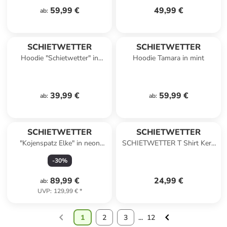
59,99 €
49,99 €
ab
:
SCHIETWETTER
SCHIETWETTER
Hoodie "Schietwetter" in
Hoodie Tamara in mint
lavendel-white
39,99 €
59,99 €
ab
:
ab
:
SCHIETWETTER
SCHIETWETTER
"Kojenspatz Elke" in neon
SCHIETWETTER T Shirt Kerg
yellow
Klookschieter in anthrazit-
-
30
%
melange
89,99 €
24,99 €
ab
:
UVP
:
129,99 €
*
1
2
3
...
12