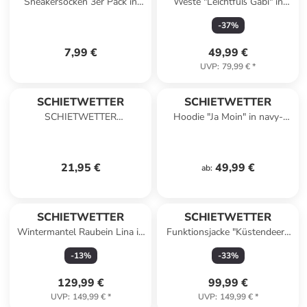
Sneakersocken 3er Pack in
Weste "Leichtfuß Gabi" in
Multicolor
white
-
37
%
7,99 €
49,99 €
UVP
:
79,99 €
*
SCHIETWETTER
SCHIETWETTER
SCHIETWETTER
Hoodie "Ja Moin" in navy-
Regenmantel Hafenlümmel
rainbow
Hasko in navy
21,95 €
49,99 €
ab
:
SCHIETWETTER
SCHIETWETTER
Wintermantel Raubein Lina in
Funktionsjacke "Küstendeern
navy
Kaya" in navy
-
13
%
-
33
%
129,99 €
99,99 €
UVP
:
149,99 €
*
UVP
:
149,99 €
*