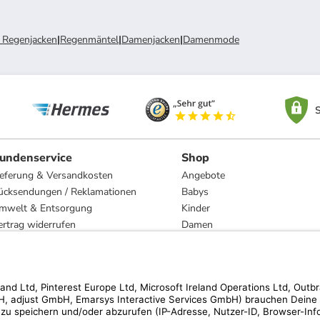
Regenjacken
|
Regenmäntel
|
Damenjacken
|
Damenmode
S
undenservice
Shop
ieferung & Versandkosten
Angebote
ücksendungen / Reklamationen
Babys
mwelt & Entsorgung
Kinder
ertrag widerrufen
Damen
esetzliche Gewährleistung und Reparatur
Herren
Wohnen
Trachten
Marken