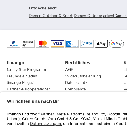
Entdecke auch
:
Damen Outdoor & Sport
|
Damen Outdoorjacken
|
Damen 
limango
Rechtliches
K
family Star Programm
AGB
L
Freunde einladen
Widerrufsbelehrung
R
limango Magazin
Datenschutz
U
Partner & Kooperationen
Compliance
V
Jobs
Impressum
G
Presse
Privatsphäre-Einstellungen
Mediadaten
Geschenkgutscheinbedingungen