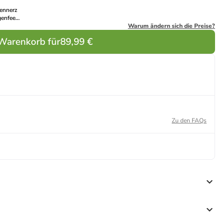
sennerz
genfee
e" in
Warum ändern sich die Preise?
rple
 Warenkorb für
89,99 €
Zu den FAQs