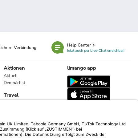
Help Center
ichere Verbindung
Jetzt auch per Live-Chat erreichbar!
Aktionen
limango app
Aktuell
Demnächst
Travel
Reiseangebote