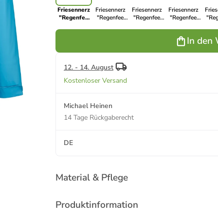
Friesennerz
Friesennerz
Friesennerz
Friesennerz
Frie
"Regenfee
"Regenfee
"Regenfee
"Regenfee
"Re
Anke" in
Anke" in red
Anke" in lime
Anke" in navy
Ank
azuro
pu
In den
12. - 14. August
Kostenloser Versand
Michael Heinen
14 Tage Rückgaberecht
DE
Material & Pflege
Produktinformation