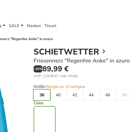
g
SALE
Marken
Travel
ennerz "Regenfee Anke" in azuro
SCHIETWETTER
Friesennerz "Regenfee Anke" in azuro
89,99 €
-
25
%
UVP
:
119,99 €
*
inkl. MwSt.
Größe
Weniger als 10 verfügbar
36
40
42
44
46
34
Color