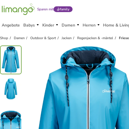
Sparen mit
family
Angebote
Babys
Kinder
Damen
Herren
Home & Livin
Shop
Damen
Outdoor & Sport
Jacken
Regenjacken & -mäntel
Fries