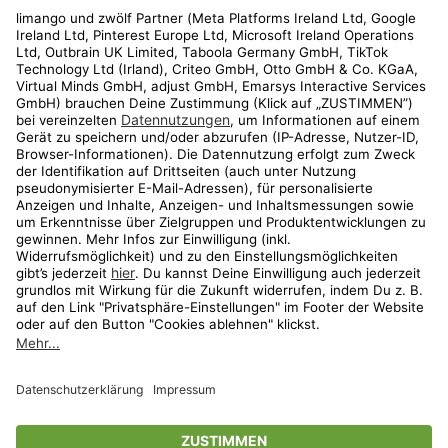
Rechtliches
Kundenservice
Shop
Aktionen
Travel
limango.nl
limango.pl