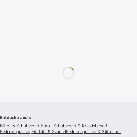
Entdecke auch
:
Büro- & Schulbedarf
|
Büro-, Schulbedarf & Kreativbedarf
|
Federmäppchen
|
Für Kita & Schule
|
Federmäppchen & Stifteetuis