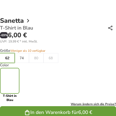
Sanetta
T-Shirt in Blau
6,00 €
-
69
%
UVP
:
19,99 €
*
inkl. MwSt.
Größe
Weniger als 10 verfügbar
62
74
80
68
Color
T-Shirt in
Blau
Warum ändern sich die Preise?
In den Warenkorb für
6,00 €