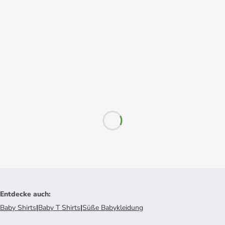
Entdecke auch
:
Baby Shirts
|
Baby T Shirts
|
Süße Babykleidung