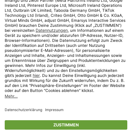
Kundenservice
Shop
Aktionen
Travel
limango.nl
limango.pl
* Streichpreise entsprechen der unverbindlichen Preisempfehlung des