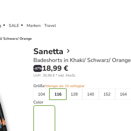
g
SALE
Marken
Travel
ki/ Schwarz/ Orange
Sanetta
Badeshorts in Khaki/ Schwarz/ Orange
18,99 €
-
47
%
UVP
:
35,99 €
*
inkl. MwSt.
Größe
Weniger als 10 verfügbar
104
116
128
140
152
164
Color