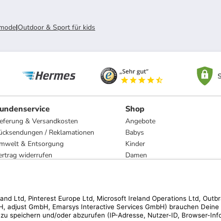
rmode
|
Outdoor & Sport für kids
S
undenservice
Shop
ieferung & Versandkosten
Angebote
ücksendungen / Reklamationen
Babys
mwelt & Entsorgung
Kinder
ertrag widerrufen
Damen
esetzliche Gewährleistung und Reparatur
Herren
Wohnen
Trachten
Marken