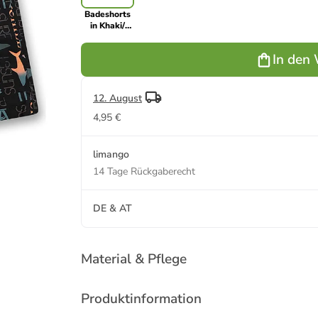
Badeshorts
in Khaki/
Schwarz/
Orange
In den
12. August
4,95 €
limango
14 Tage Rückgaberecht
DE & AT
Material & Pflege
Produktinformation