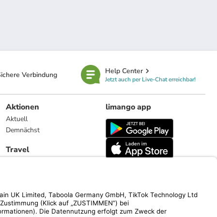
Help Center
ichere Verbindung
Jetzt auch per Live-Chat erreichbar!
Aktionen
limango app
Aktuell
Demnächst
Travel
Reiseangebote