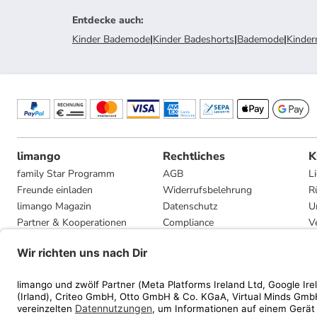
Entdecke auch
:
Kinder Bademode
|
Kinder Badeshorts
|
Bademode
|
Kinde
limango
Rechtliches
K
family Star Programm
AGB
L
Freunde einladen
Widerrufsbelehrung
R
limango Magazin
Datenschutz
U
Partner & Kooperationen
Compliance
V
Jobs
Impressum
G
Presse
Privatsphäre-Einstellungen
Mediadaten
Geschenkgutscheinbedingungen