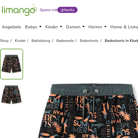
Sparen mit
family
Angebote
Babys
Kinder
Damen
Herren
Home & Livin
Shop
Kinder
Bekleidung
Bademode
Badeshorts
Badeshorts in Kha