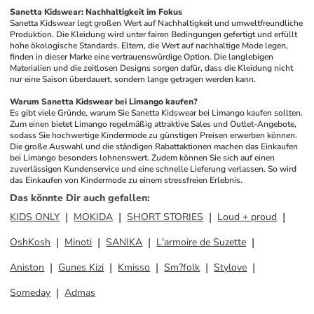
Sanetta Kidswear: Nachhaltigkeit im Fokus
Sanetta Kidswear legt großen Wert auf Nachhaltigkeit und umweltfreundliche 
Produktion. Die Kleidung wird unter fairen Bedingungen gefertigt und erfüllt 
hohe ökologische Standards. Eltern, die Wert auf nachhaltige Mode legen, 
finden in dieser Marke eine vertrauenswürdige Option. Die langlebigen 
Materialien und die zeitlosen Designs sorgen dafür, dass die Kleidung nicht 
nur eine Saison überdauert, sondern lange getragen werden kann.
Warum Sanetta Kidswear bei Limango kaufen?
Es gibt viele Gründe, warum Sie Sanetta Kidswear bei Limango kaufen sollten. 
Zum einen bietet Limango regelmäßig attraktive Sales und Outlet-Angebote, 
sodass Sie hochwertige Kindermode zu günstigen Preisen erwerben können. 
Die große Auswahl und die ständigen Rabattaktionen machen das Einkaufen 
bei Limango besonders lohnenswert. Zudem können Sie sich auf einen 
zuverlässigen Kundenservice und eine schnelle Lieferung verlassen. So wird 
das Einkaufen von Kindermode zu einem stressfreien Erlebnis.
Das könnte Dir auch gefallen
:
KIDS ONLY
MOKIDA
SHORT STORIES
Loud + proud
OshKosh
Minoti
SANIKA
L'armoire de Suzette
Aniston
Gunes Kizi
Kmisso
Sm?folk
Stylove
Someday
Admas