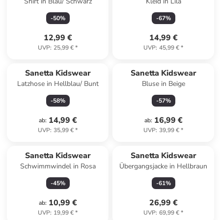
Shirt in Blau/ Schwarz
Kleid in Lila
-
50
%
-
67
%
12,99 €
14,99 €
UVP
:
25,99 €
*
UVP
:
45,99 €
*
Sanetta Kidswear
Sanetta Kidswear
Latzhose in Hellblau/ Bunt
Bluse in Beige
-
58
%
-
57
%
14,99 €
16,99 €
ab
:
ab
:
UVP
:
35,99 €
*
UVP
:
39,99 €
*
Sanetta Kidswear
Sanetta Kidswear
Schwimmwindel in Rosa
Übergangsjacke in Hellbraun
-
45
%
-
61
%
10,99 €
26,99 €
ab
:
UVP
:
19,99 €
*
UVP
:
69,99 €
*