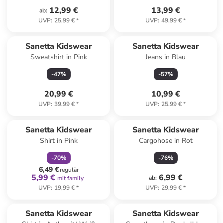
12,99 €
13,99 €
ab
:
UVP
:
25,99 €
*
UVP
:
49,99 €
*
Reserviert
Sanetta Kidswear
Sanetta Kidswear
Sweatshirt in Pink
Jeans in Blau
-
47
%
-
57
%
20,99 €
10,99 €
UVP
:
39,99 €
*
UVP
:
25,99 €
*
family
rabatt
Sanetta Kidswear
Sanetta Kidswear
Shirt in Pink
Cargohose in Rot
-
70
%
-
76
%
6,49 €
regulär
5,99 €
6,99 €
ab
:
mit family
UVP
:
19,99 €
*
UVP
:
29,99 €
*
Sanetta Kidswear
Sanetta Kidswear