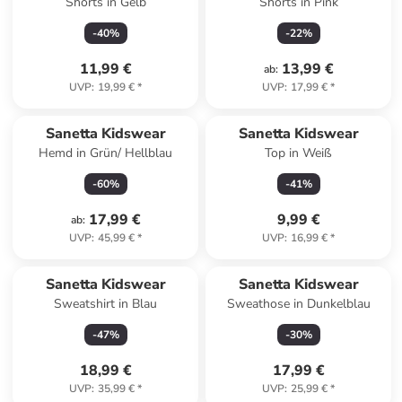
Shorts in Gelb
Shorts in Pink
-
40
%
-
22
%
11,99 €
13,99 €
ab
:
UVP
:
19,99 €
*
UVP
:
17,99 €
*
Sanetta Kidswear
Sanetta Kidswear
Hemd in Grün/ Hellblau
Top in Weiß
-
60
%
-
41
%
17,99 €
9,99 €
ab
:
UVP
:
45,99 €
*
UVP
:
16,99 €
*
Sanetta Kidswear
Sanetta Kidswear
Sweatshirt in Blau
Sweathose in Dunkelblau
-
47
%
-
30
%
18,99 €
17,99 €
UVP
:
35,99 €
*
UVP
:
25,99 €
*