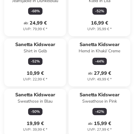
Jeansjacke in Dunkelblau
Kleid in Lila
-
68
%
-
52
%
24,99 €
16,99 €
ab
:
UVP
:
79,99 €
*
UVP
:
35,99 €
*
Sanetta Kidswear
Sanetta Kidswear
Shirt in Gelb
Hemd in Khaki/ Creme
-
52
%
-
44
%
10,99 €
27,99 €
ab
:
UVP
:
22,99 €
*
UVP
:
49,99 €
*
Sanetta Kidswear
Sanetta Kidswear
Sweathose in Blau
Sweathose in Pink
-
50
%
-
42
%
19,99 €
15,99 €
ab
:
UVP
:
39,99 €
*
UVP
:
27,99 €
*