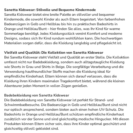
Sanetta Kidswear: Stilvolle und Bequeme Kindermode
Sanetta Kidswear bietet eine breite Palette an stilvoller und bequemer 
Kindermode, die sowohl Kinder als auch Eltern begeistert. Von farbenfrohen 
Badeanzügen in Gelb und Hellblau bis hin zu praktischen Badeshirts in 
Orange und Hellblau/Bunt – hier finden Sie alles, was Ihr Kind für warme 
Sommertage benötigt. Jedes Kleidungsstück vereint Komfort und moderne 
Designs, sodass sich Ihr Kind rundum wohlfühlen kann. Die hochwertigen 
Materialien sorgen dafür, dass die Kleidung langlebig und pflegeleicht ist.
Vielfalt und Qualität: Die Kollektion von Sanetta Kidswear
Bei Sanetta Kidswear steht Vielfalt und Qualität an erster Stelle. Die Kollektion 
umfasst nicht nur Badebekleidung, sondern auch alltagstaugliche Kleidung 
wie Shorts in Grau und Shirts in Beige. Die sorgfältige Verarbeitung und die 
Verwendung hautfreundlicher Stoffe machen die Kleidung ideal für 
empfindliche Kinderhaut. Eltern können sich darauf verlassen, dass die 
Kleidung ihren Kindern maximalen Tragekomfort bietet, während die kleinen 
Abenteurer jeden Moment in vollen Zügen genießen.
Badebekleidung von Sanetta Kidswear
Die Badebekleidung von Sanetta Kidswear ist perfekt für Strand- und 
Schwimmbadbesuche. Die Badeanzüge in Gelb und Hellblau/Bunt sind nicht 
nur optisch ansprechend, sondern bieten auch einen hohen UV-Schutz. Die 
Badeshirts in Orange und Hellblau/Bunt schützen empfindliche Kinderhaut 
zusätzlich vor der Sonne und sind gleichzeitig modische Hingucker. Mit diesen 
Produkten können Eltern sicher sein, dass ihre Kinder optimal geschützt und 
gleichzeitig stilvoll gekleidet sind.