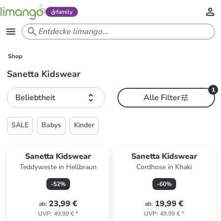
family
Shop
Sanetta Kidswear
1
Beliebtheit
Alle Filter
SALE
Babys
Kinder
Sanetta Kidswear
Sanetta Kidswear
Teddyweste in Hellbraun
Cordhose in Khaki
-
52
%
-
60
%
23,99 €
19,99 €
ab
:
ab
:
UVP
:
49,99 €
*
UVP
:
49,99 €
*