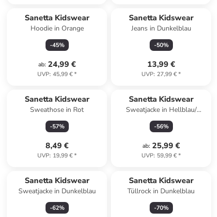
Sanetta Kidswear
Sanetta Kidswear
Hoodie in Orange
Jeans in Dunkelblau
-
45
%
-
50
%
24,99 €
13,99 €
ab
:
UVP
:
45,99 €
*
UVP
:
27,99 €
*
Sanetta Kidswear
Sanetta Kidswear
Sweathose in Rot
Sweatjacke in Hellblau/
Dunkelblau
-
57
%
-
56
%
8,49 €
25,99 €
ab
:
UVP
:
19,99 €
*
UVP
:
59,99 €
*
Sanetta Kidswear
Sanetta Kidswear
Sweatjacke in Dunkelblau
Tüllrock in Dunkelblau
-
62
%
-
70
%