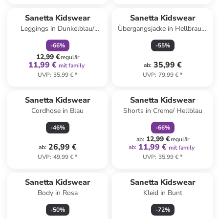
family
rabatt
Sanetta Kidswear
Sanetta Kidswear
Leggings in Dunkelblau/
Übergangsjacke in Hellbraun/
Hellblau
Dunkelblau
-
66
%
-
55
%
12,99 €
regulär
11,99 €
35,99 €
ab
:
mit family
UVP
:
35,99 €
*
UVP
:
79,99 €
*
family
rabatt
Sanetta Kidswear
Sanetta Kidswear
Cordhose in Blau
Shorts in Creme/ Hellblau
-
46
%
-
66
%
12,99 €
ab
:
regulär
26,99 €
11,99 €
ab
:
ab
:
mit family
UVP
:
49,99 €
*
UVP
:
35,99 €
*
Sanetta Kidswear
Sanetta Kidswear
Body in Rosa
Kleid in Bunt
-
50
%
-
72
%