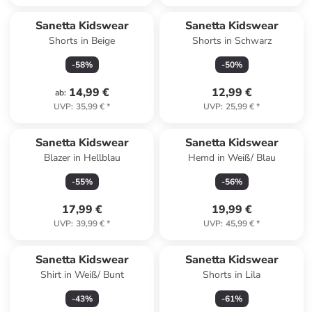
Sanetta Kidswear
Sanetta Kidswear
Shorts in Beige
Shorts in Schwarz
-
58
%
-
50
%
14,99 €
12,99 €
ab
:
UVP
:
35,99 €
*
UVP
:
25,99 €
*
Sanetta Kidswear
Sanetta Kidswear
Blazer in Hellblau
Hemd in Weiß/ Blau
-
55
%
-
56
%
17,99 €
19,99 €
UVP
:
39,99 €
*
UVP
:
45,99 €
*
Sanetta Kidswear
Sanetta Kidswear
Shirt in Weiß/ Bunt
Shorts in Lila
-
43
%
-
61
%