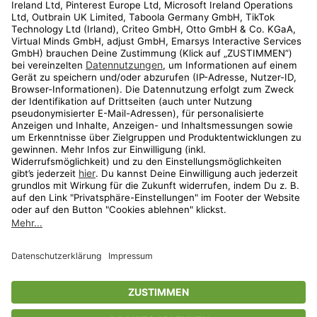
Kundenservice
Shop
Aktionen
Travel
limango.nl
limango.pl
* Streichpreise entsprechen der unverbindlichen Preisempfehlung des