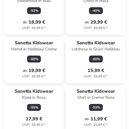
Sweathose in Blau
Chino in Rosa
-
52
%
-
40
%
18,99 €
29,99 €
ab
:
ab
:
UVP
:
39,99 €
*
UVP
:
49,99 €
*
Sanetta Kidswear
Sanetta Kidswear
Hemd in Hellblau/ Creme
Latzhose in Grün/ Hellblau
-
60
%
-
60
%
19,99 €
15,99 €
ab
:
UVP
:
49,99 €
*
UVP
:
39,99 €
*
Sanetta Kidswear
Sanetta Kidswear
Kleid in Rosa
Shirt in Creme/ Rosa
-
55
%
-
53
%
17,99 €
11,99 €
ab
:
UVP
:
39,99 €
*
UVP
:
25,99 €
*