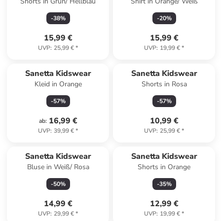
Shorts in Grün/ Hellblau
Shirt in Orange/ Weiß
-
38
%
-
20
%
15,99 €
15,99 €
UVP
:
25,99 €
*
UVP
:
19,99 €
*
Sanetta Kidswear
Sanetta Kidswear
Kleid in Orange
Shorts in Rosa
-
57
%
-
57
%
16,99 €
10,99 €
ab
:
UVP
:
39,99 €
*
UVP
:
25,99 €
*
Sanetta Kidswear
Sanetta Kidswear
Bluse in Weiß/ Rosa
Shorts in Orange
-
50
%
-
35
%
14,99 €
12,99 €
UVP
:
29,99 €
*
UVP
:
19,99 €
*