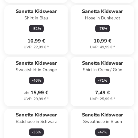
Sanetta Kidswear
Sanetta Kidswear
Shirt in Blau
Hose in Dunkelrot
-
52
%
-
78
%
10,99 €
10,99 €
UVP
:
22,99 €
*
UVP
:
49,99 €
*
Reserviert
Sanetta Kidswear
Sanetta Kidswear
Sweatshirt in Orange
Shirt in Creme/ Grün
-
46
%
-
71
%
15,99 €
7,49 €
ab
:
UVP
:
29,99 €
*
UVP
:
25,99 €
*
Sanetta Kidswear
Sanetta Kidswear
Badehose in Schwarz
Sweathose in Braun
-
35
%
-
47
%