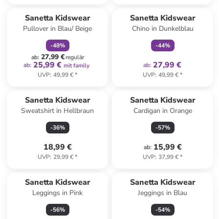
family
rabatt
family
exklusiv
Sanetta Kidswear
Sanetta Kidswear
Pullover in Blau/ Beige
Chino in Dunkelblau
-
48
%
-
44
%
27,99 €
ab
:
regulär
25,99 €
27,99 €
ab
:
ab
:
mit family
UVP
:
49,99 €
*
UVP
:
49,99 €
*
Sanetta Kidswear
Sanetta Kidswear
Sweatshirt in Hellbraun
Cardigan in Orange
-
36
%
-
57
%
18,99 €
15,99 €
ab
:
UVP
:
29,99 €
*
UVP
:
37,99 €
*
Sanetta Kidswear
Sanetta Kidswear
Leggings in Pink
Jeggings in Blau
-
56
%
-
54
%