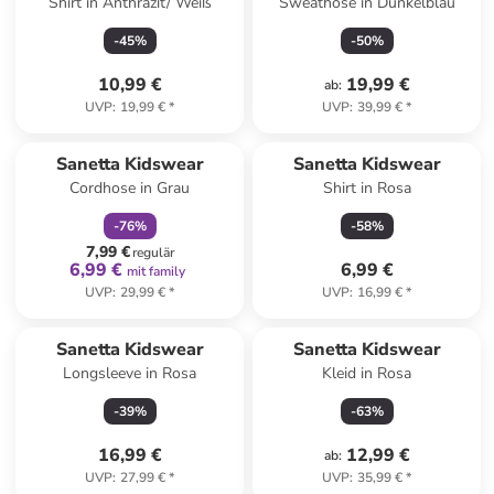
Shirt in Anthrazit/ Weiß
Sweathose in Dunkelblau
-
45
%
-
50
%
10,99 €
19,99 €
ab
:
UVP
:
19,99 €
*
UVP
:
39,99 €
*
family
rabatt
Sanetta Kidswear
Sanetta Kidswear
Cordhose in Grau
Shirt in Rosa
-
76
%
-
58
%
7,99 €
regulär
6,99 €
6,99 €
mit family
UVP
:
29,99 €
*
UVP
:
16,99 €
*
Sanetta Kidswear
Sanetta Kidswear
Longsleeve in Rosa
Kleid in Rosa
-
39
%
-
63
%
16,99 €
12,99 €
ab
:
UVP
:
27,99 €
*
UVP
:
35,99 €
*