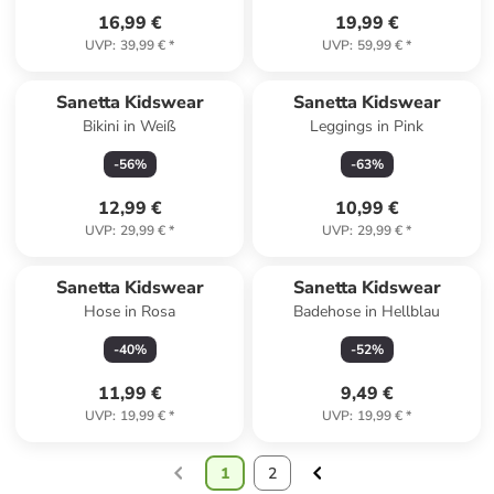
16,99 €
19,99 €
UVP
:
39,99 €
*
UVP
:
59,99 €
*
Sanetta Kidswear
Sanetta Kidswear
Bikini in Weiß
Leggings in Pink
-
56
%
-
63
%
12,99 €
10,99 €
UVP
:
29,99 €
*
UVP
:
29,99 €
*
Sanetta Kidswear
Sanetta Kidswear
Hose in Rosa
Badehose in Hellblau
-
40
%
-
52
%
11,99 €
9,49 €
UVP
:
19,99 €
*
UVP
:
19,99 €
*
1
2