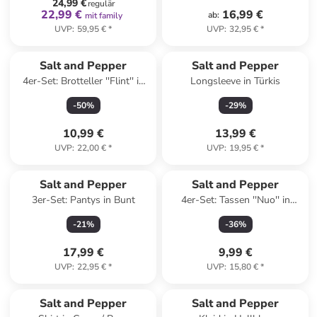
24,99 €
regulär
22,99 €
16,99 €
ab
:
mit family
UVP
:
59,95 €
*
UVP
:
32,95 €
*
Salt and Pepper
Salt and Pepper
4er-Set: Brotteller ''Flint'' in
Longsleeve in Türkis
Grün/ Grau - (L)15 x (B)13,5
-
50
%
-
29
%
cm
10,99 €
13,99 €
UVP
:
22,00 €
*
UVP
:
19,95 €
*
Salt and Pepper
Salt and Pepper
3er-Set: Pantys in Bunt
4er-Set: Tassen ''Nuo'' in
Weiß - 250 ml
-
21
%
-
36
%
17,99 €
9,99 €
UVP
:
22,95 €
*
UVP
:
15,80 €
*
Salt and Pepper
Salt and Pepper