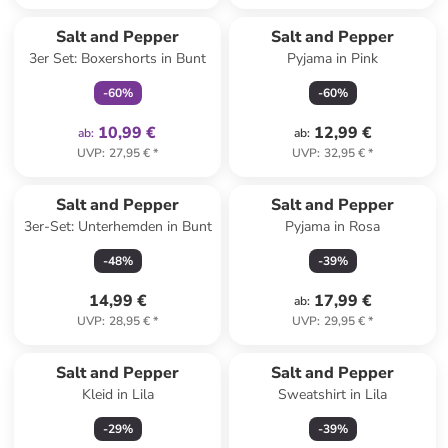
family
exklusiv
Salt and Pepper
Salt and Pepper
3er Set: Boxershorts in Bunt
Pyjama in Pink
-
60
%
-
60
%
10,99 €
12,99 €
ab
:
ab
:
UVP
:
27,95 €
*
UVP
:
32,95 €
*
Salt and Pepper
Salt and Pepper
3er-Set: Unterhemden in Bunt
Pyjama in Rosa
-
48
%
-
39
%
14,99 €
17,99 €
ab
:
UVP
:
28,95 €
*
UVP
:
29,95 €
*
Salt and Pepper
Salt and Pepper
Kleid in Lila
Sweatshirt in Lila
-
29
%
-
39
%