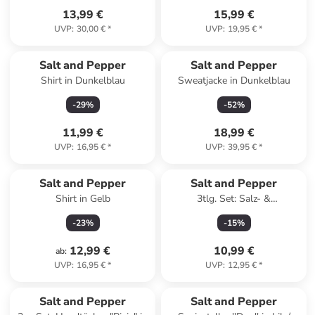
13,99 €
15,99 €
UVP
:
30,00 €
*
UVP
:
19,95 €
*
Salt and Pepper
Salt and Pepper
Shirt in Dunkelblau
Sweatjacke in Dunkelblau
-
29
%
-
52
%
11,99 €
18,99 €
UVP
:
16,95 €
*
UVP
:
39,95 €
*
Salt and Pepper
Salt and Pepper
Shirt in Gelb
3tlg. Set: Salz- &
Pfefferstreuer "Duo" in Grün/
-
23
%
-
15
%
Lila - (H)7 cm
12,99 €
10,99 €
ab
:
UVP
:
16,95 €
*
UVP
:
12,95 €
*
Salt and Pepper
Salt and Pepper