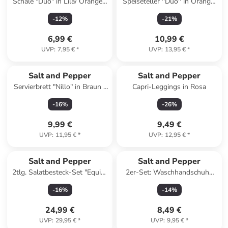
Schale "Duo" in Lila/ Orange -
Speiseteller ''Duo'' in Orange/
(H)6,5 x Ø 15,5 cm
Grün - Ø 26 cm
-
12
%
-
21
%
6,99 €
10,99 €
UVP
:
7,95 €
*
UVP
:
13,95 €
*
Salt and Pepper
Salt and Pepper
Servierbrett "Nillo" in Braun -
Capri-Leggings in Rosa
(L)38 x (B)16 cm
-
16
%
-
26
%
9,99 €
9,49 €
UVP
:
11,95 €
*
UVP
:
12,95 €
*
Salt and Pepper
Salt and Pepper
2tlg. Salatbesteck-Set "Equip"
2er-Set: Waschhandschuhe
in Silber - (L)28,5 cm
"Pixie" in Rot/ Pink - (L)21 x
-
16
%
-
14
%
(B)15 cm
24,99 €
8,49 €
UVP
:
29,95 €
*
UVP
:
9,95 €
*