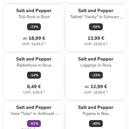
Salt and Pepper
Salt and Pepper
Tüll-Rock in Bunt
Tablett ''Vanity'' in Schwarz -
(B)28 x (H)3 x (T)16 cm
-
23
%
-
59
%
18,99 €
13,99 €
ab
:
UVP
:
24,95 €
*
UVP
:
34,95 €
*
Salt and Pepper
Salt and Pepper
Radlerhose in Rosa
Leggings in Rosa
-
14
%
-
23
%
8,49 €
12,99 €
ab
:
UVP
:
9,95 €
*
UVP
:
16,95 €
*
family
rabatt
Salt and Pepper
Salt and Pepper
Vase "Tubo" in Anthrazit -
Pyjama in Blau
(H)38,5 x Ø 21 cm
-
61
%
-
48
%