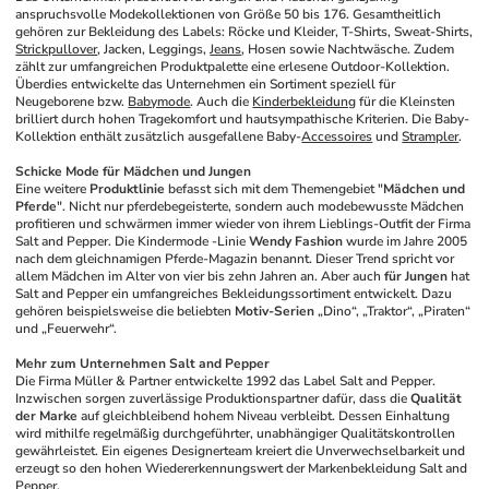
anspruchsvolle Modekollektionen von Größe 50 bis 176. Gesamtheitlich 
gehören zur Bekleidung des Labels: Röcke und Kleider, T-Shirts, Sweat-Shirts, 
Strickpullover
, Jacken, Leggings, 
Jeans
, Hosen sowie Nachtwäsche. Zudem 
zählt zur umfangreichen Produktpalette eine erlesene Outdoor-Kollektion. 
Überdies entwickelte das Unternehmen ein Sortiment speziell für 
Neugeborene bzw. 
Babymode
. Auch die 
Kinderbekleidung
 für die Kleinsten 
brilliert durch hohen Tragekomfort und hautsympathische Kriterien. Die Baby-
Kollektion enthält zusätzlich ausgefallene Baby-
Accessoires
 und 
Strampler
.
Schicke Mode für Mädchen und Jungen
Eine weitere 
Produktlinie
 befasst sich mit dem Themengebiet "
Mädchen und 
Pferde
". Nicht nur pferdebegeisterte, sondern auch modebewusste Mädchen 
profitieren und schwärmen immer wieder von ihrem Lieblings-Outfit der Firma 
Salt and Pepper. Die Kindermode -Linie 
Wendy Fashion
 wurde im Jahre 2005 
nach dem gleichnamigen Pferde-Magazin benannt. Dieser Trend spricht vor 
allem Mädchen im Alter von vier bis zehn Jahren an. Aber auch 
für Jungen
 hat 
Salt and Pepper ein umfangreiches Bekleidungssortiment entwickelt. Dazu 
gehören beispielsweise die beliebten 
Motiv-Serien
 „Dino“, „Traktor“, „Piraten“ 
und „Feuerwehr“. 
Mehr zum Unternehmen Salt and Pepper
Die Firma Müller & Partner entwickelte 1992 das Label Salt and Pepper. 
Inzwischen sorgen zuverlässige Produktionspartner dafür, dass die 
Qualität 
der Marke
 auf gleichbleibend hohem Niveau verbleibt. Dessen Einhaltung 
wird mithilfe regelmäßig durchgeführter, unabhängiger Qualitätskontrollen 
gewährleistet. Ein eigenes Designerteam kreiert die Unverwechselbarkeit und 
erzeugt so den hohen Wiedererkennungswert der Markenbekleidung Salt and 
Pepper. 