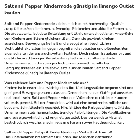
Salt and Pepper Kindermode günstig im limango Outlet
kaufen
Salt and Pepper Kindermode
 zeichnet sich durch hochwertige Qualität, 
ausgefallene Applikationen, aufwendige Stickereien und aktuelle Farben aus. 
Die absatzstarke, beliebte Bekleidung erfüllt die unterschiedlichen 
Ansprüche 
von Kindern und Eltern
 gleichermaßen. Denn sie gewährt Kindern 
ausreichend 
Bewegungsfreiheit
 und erzeugt einen beachtlichen 
Wohlfühleffekt. Eltern hingegen begrüßen die robusten und pflegeleichten 
Eigenschaften der anspruchsvollen Textilien. Doch neben 
Tragekomfort und 
qualitativ erstklassiger Verarbeitung
 hält das zukunftsorientierte 
Unternehmen auch die strengen Richtlinien umweltfreundlicher 
Fertigungskriterien ein. Preisbewusste Kunden kaufen Salt and Pepper 
Kindermode günstig im 
limango Outlet
. 
Was zeichnet Salt and Pepper Kindermode aus?
Kindern ist in erster Linie wichtig, dass ihre Kleidungsstücke bequem sind und 
genügend Bewegungsraum zulassen. Dennoch muss das Outfit gut aussehen 
und "cool" sein. 
Salt and Pepper
 wird den Wünschen der kleinen Kunden 
vollends gerecht. Bei der Produktion wird auf eine benutzerfreundliche und 
bequeme Schnitttechnik geachtet. Hinsichtlich der Farbgestaltung wählt das 
Unternehmen stets harmonische, trendige Farbrichtungen. Die Applikationen 
sind außergewöhnlich und originell gestaltet. Das verwendete Material 
besticht durch weiche, anschmiegsame Fasern sowie Hautfreundlichkeit.
Salt-and-Pepper Baby- & Kinderkleidung - Vielfalt ist Trumpf!
Das Unternehmen präsentiert für Jungen und Mädchen ganzjährig 