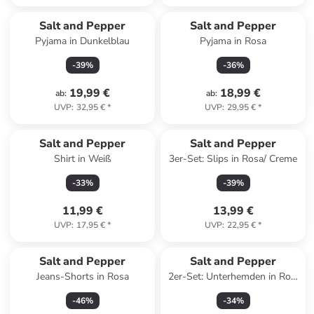
Salt and Pepper
Salt and Pepper
Pyjama in Dunkelblau
Pyjama in Rosa
-
39
%
-
36
%
19,99 €
18,99 €
ab
:
ab
:
UVP
:
32,95 €
*
UVP
:
29,95 €
*
Salt and Pepper
Salt and Pepper
Shirt in Weiß
3er-Set: Slips in Rosa/ Creme
-
33
%
-
39
%
11,99 €
13,99 €
UVP
:
17,95 €
*
UVP
:
22,95 €
*
Salt and Pepper
Salt and Pepper
Jeans-Shorts in Rosa
2er-Set: Unterhemden in Rot/
Rosa
-
46
%
-
34
%