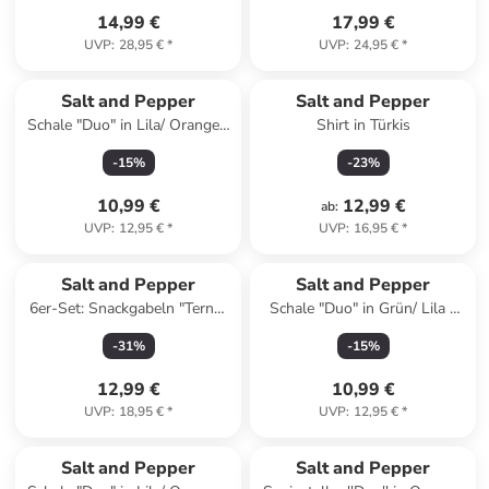
14,99 €
17,99 €
UVP
:
28,95 €
*
UVP
:
24,95 €
*
Salt and Pepper
Salt and Pepper
Schale "Duo" in Lila/ Orange -
Shirt in Türkis
(H)5 x Ø 21 cm
-
15
%
-
23
%
10,99 €
12,99 €
ab
:
UVP
:
12,95 €
*
UVP
:
16,95 €
*
Salt and Pepper
Salt and Pepper
6er-Set: Snackgabeln "Terno"
Schale "Duo" in Grün/ Lila -
in Schwarz - (L)14 cm
(H)5 x Ø 21 cm
-
31
%
-
15
%
12,99 €
10,99 €
UVP
:
18,95 €
*
UVP
:
12,95 €
*
Salt and Pepper
Salt and Pepper