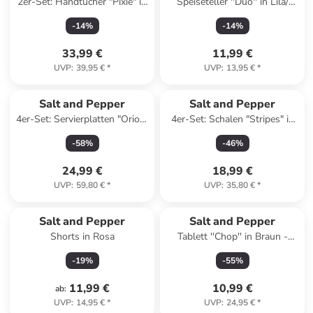
2er-Set: Handtücher "Pixie" in
Speiseteller ''Duo'' in Lila/
Rot/ Pink - (L)100 x (B)50 cm
Orange - Ø 26 cm
-
14
%
-
14
%
33,99 €
11,99 €
UVP
:
39,95 €
*
UVP
:
13,95 €
*
Salt and Pepper
Salt and Pepper
4er-Set: Servierplatten "Orion"
4er-Set: Schalen "Stripes" in
in Beige - (B)25 x (H)13 cm
Weiß/ Blau - (H)3,5 x Ø 23,5
-
58
%
-
46
%
cm
24,99 €
18,99 €
UVP
:
59,80 €
*
UVP
:
35,80 €
*
Salt and Pepper
Salt and Pepper
Shorts in Rosa
Tablett ''Chop'' in Braun -
(H)3,5 x Ø 25 cm
-
19
%
-
55
%
11,99 €
10,99 €
ab
:
UVP
:
14,95 €
*
UVP
:
24,95 €
*