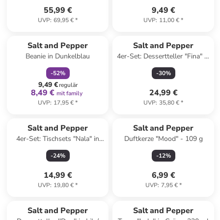
55,99 €
9,49 €
UVP
:
69,95 €
*
UVP
:
11,00 €
*
family
rabatt
Salt and Pepper
Salt and Pepper
Beanie in Dunkelblau
4er-Set: Dessertteller "Fina" in
Weiß/ Schwarz - Ø 20 cm
-
52
%
-
30
%
9,49 €
regulär
8,49 €
24,99 €
mit family
UVP
:
17,95 €
*
UVP
:
35,80 €
*
Salt and Pepper
Salt and Pepper
4er-Set: Tischsets "Nala" in
Duftkerze "Mood" - 109 g
Beige - Ø 36 cm
-
24
%
-
12
%
14,99 €
6,99 €
UVP
:
19,80 €
*
UVP
:
7,95 €
*
Salt and Pepper
Salt and Pepper