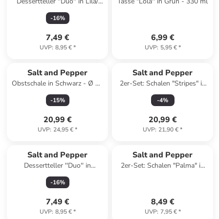
Dessertteller ''Duo'' in Lila/
Tasse "Lola'' in Grün - 330 ml
Orange - Ø 18 cm
-
16
%
7,49 €
6,99 €
UVP
:
8,95 €
*
UVP
:
5,95 €
*
Salt and Pepper
Salt and Pepper
Obstschale in Schwarz - Ø 35
2er-Set: Schalen "Stripes" in
cm
Weiß/ Blau - (H)6,5 x Ø 23 cm
-
15
%
-
4
%
20,99 €
20,99 €
UVP
:
24,95 €
*
UVP
:
21,90 €
*
Salt and Pepper
Salt and Pepper
Dessertteller ''Duo'' in
2er-Set: Schalen "Palma" in
Orange/ Grün - Ø 18 cm
Blau - Ø 10 cm
-
16
%
7,49 €
8,49 €
UVP
:
8,95 €
*
UVP
:
7,95 €
*