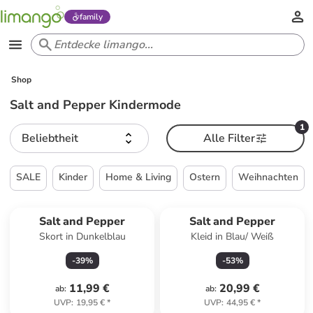
family
Shop
Salt and Pepper Kindermode
1
Beliebtheit
Alle Filter
SALE
Kinder
Home & Living
Ostern
Weihnachten
Salt and Pepper
Salt and Pepper
Skort in Dunkelblau
Kleid in Blau/ Weiß
-
39
%
-
53
%
11,99 €
20,99 €
ab
:
ab
:
UVP
:
19,95 €
*
UVP
:
44,95 €
*