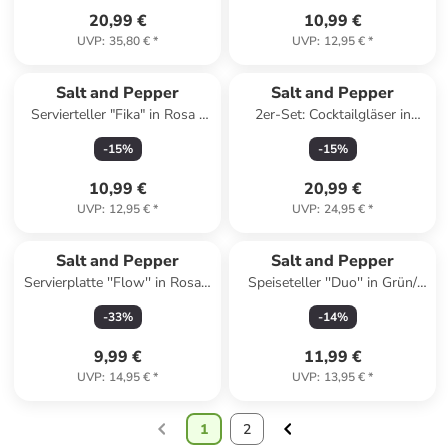
20,99 €
10,99 €
UVP
:
35,80 €
*
UVP
:
12,95 €
*
Salt and Pepper
Salt and Pepper
Servierteller "Fika" in Rosa -
2er-Set: Cocktailgläser in
(L)28,5 x (B)10 cm
Transparent/ Blau/ Rot - 230
-
15
%
-
15
%
ml
10,99 €
20,99 €
UVP
:
12,95 €
*
UVP
:
24,95 €
*
Salt and Pepper
Salt and Pepper
Servierplatte ''Flow'' in Rosa -
Speiseteller ''Duo'' in Grün/
(L)14 x (B)32 cm
Lila - Ø 26 cm
-
33
%
-
14
%
9,99 €
11,99 €
UVP
:
14,95 €
*
UVP
:
13,95 €
*
1
2