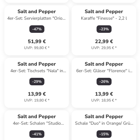
Salt and Pepper
Salt and Pepper
4er-Set: Servierplatten "Orion"
Karaffe "Finesse" - 2,2 l
in Beige - (B)34 x (H)13 cm
-
47
%
-
23
%
51,99 €
22,99 €
UVP
:
99,80 €
*
UVP
:
29,95 €
*
Salt and Pepper
Salt and Pepper
4er-Set: Tischsets "Nala" in
6er-Set: Gläser ''Florence'' in
Grün - Ø 36 cm
Transparent - 240 ml
-
29
%
-
26
%
13,99 €
13,99 €
UVP
:
19,80 €
*
UVP
:
18,95 €
*
Salt and Pepper
Salt and Pepper
4er-Set: Schalen ''Studio
Schale "Duo" in Orange/ Grün
Urban'' in Grau - (H)6 x Ø
- (H)5 x Ø 21 cm
-
41
%
-
15
%
14,5 cm