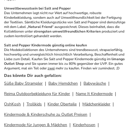
Umweltbewusstsein bei Salt and Pepper
Das Unternehmen legt nicht nur Wert auf hochwertige, robuste 
Kinderbekleidung, sondern auch auf Umweltfreundlichkeit bei der Fertigung 
der Textilien. Sämtliche Kleidungsstücke von Salt and Pepper sind demzufolge 
mit dem Label „
Natural Friend
“ ausgezeichnet. Dieses beinhaltet, dass die 
Kollektionen unter 
strengsten umweltfreundlichen Kriterien
 produziert und 
zudem kontrolliert gehandelt werden. 
Salt and Pepper Kindermode günstig online kaufen
Die Modekollektionen des Unternehmens sind trendbewusst, strapazierfähig, 
hochwertig und unvergleichlich hinsichtlich Verarbeitung, Beschaffenheit und 
Liebe zum Detail. Kaufen Sie Salt und Pepper Kindermode günstig im 
limango 
Outlet Shop
 und Sie sparen immer bis zu 80% gegenüber der UVP. Ein gutes 
Argument, mal ein Teil oder 
zwei
 mehr zu kaufen. Finden wir zumindest. ;D
Das könnte Dir auch gefallen
:
Süße Baby Strampler
Baby Hemdchen
Babywäsche
Reima Outdoorbekleidung für Kinder
Name It Kindermode
OshKosh
Trollkids
Kinder Oberteile
Mädchenkleider
Kindermode & Kinderschuhe zu Outlet Preisen
Kindermode für Jungen & Mädchen
Kinderhosen