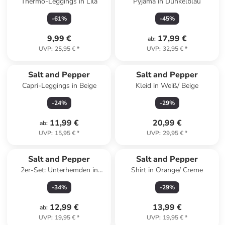
Thermo-Leggings in Lila
Pyjama in Dunkelblau
-
61
%
-
45
%
9,99 €
17,99 €
ab
:
UVP
:
25,95 €
*
UVP
:
32,95 €
*
Salt and Pepper
Salt and Pepper
Capri-Leggings in Beige
Kleid in Weiß/ Beige
-
24
%
-
29
%
11,99 €
20,99 €
ab
:
UVP
:
15,95 €
*
UVP
:
29,95 €
*
Salt and Pepper
Salt and Pepper
2er-Set: Unterhemden in
Shirt in Orange/ Creme
Rosa/ Creme
-
34
%
-
29
%
12,99 €
13,99 €
ab
:
UVP
:
19,95 €
*
UVP
:
19,95 €
*