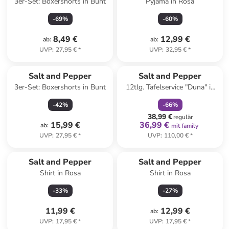
3er-Set: Boxershorts in Bunt
Pyjama in Rosa
-
69
%
-
60
%
8,49 €
12,99 €
ab
:
ab
:
UVP
:
27,95 €
*
UVP
:
32,95 €
*
family
rabatt
Salt and Pepper
Salt and Pepper
3er-Set: Boxershorts in Bunt
12tlg. Tafelservice "Duna" in
Blau
-
42
%
-
66
%
38,99 €
regulär
15,99 €
36,99 €
ab
:
mit family
UVP
:
27,95 €
*
UVP
:
110,00 €
*
Salt and Pepper
Salt and Pepper
Shirt in Rosa
Shirt in Rosa
-
33
%
-
27
%
11,99 €
12,99 €
ab
:
UVP
:
17,95 €
*
UVP
:
17,95 €
*