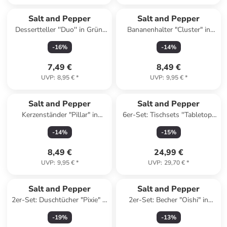
Salt and Pepper
Salt and Pepper
Dessertteller ''Duo'' in Grün/
Bananenhalter "Cluster" in
Lila - Ø 18 cm
Schwarz - (H)27 cm
-
16
%
-
14
%
7,49 €
8,49 €
UVP
:
8,95 €
*
UVP
:
9,95 €
*
Salt and Pepper
Salt and Pepper
Kerzenständer "Pillar" in
6er-Set: Tischsets ''Tabletop''
Schwarz - (H)9 x Ø 10 cm
in Grau - (L)43 x (B)30 cm
-
14
%
-
15
%
8,49 €
24,99 €
UVP
:
9,95 €
*
UVP
:
29,70 €
*
Salt and Pepper
Salt and Pepper
2er-Set: Duschtücher "Pixie" in
2er-Set: Becher "Oishi" in
Rot/ Pink - (L)140 x (B)70 cm
Schwarz - (H)5 x Ø 5 cm
-
19
%
-
13
%