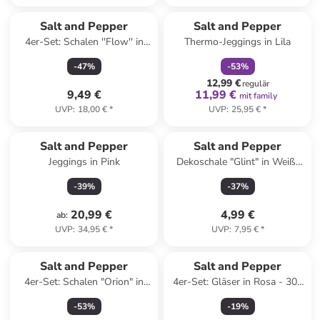
family
rabatt
Salt and Pepper
Salt and Pepper
4er-Set: Schalen ''Flow'' in
Thermo-Jeggings in Lila
Dunkelblau/ Weiß - (H)5 x Ø
-
47
%
-
53
%
10 cm
12,99 €
regulär
9,49 €
11,99 €
mit family
UVP
:
18,00 €
*
UVP
:
25,95 €
*
Salt and Pepper
Salt and Pepper
Jeggings in Pink
Dekoschale "Glint" in Weiß/
Gold - (H)5 x Ø 12 cm
-
39
%
-
37
%
20,99 €
4,99 €
ab
:
UVP
:
34,95 €
*
UVP
:
7,95 €
*
Salt and Pepper
Salt and Pepper
4er-Set: Schalen "Orion" in
4er-Set: Gläser in Rosa - 300
Beige - (H)5 x Ø 10 cm
ml
-
53
%
-
19
%