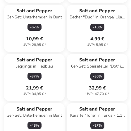
Salt and Pepper
Salt and Pepper
3er-Set: Unterhemden in Bunt
Becher ''Duo'' in Orange/ Lila -
270 ml
-
62
%
-
16
%
10,99 €
4,99 €
UVP
:
28,95 €
*
UVP
:
5,95 €
*
Salt and Pepper
Salt and Pepper
Jeggings in Hellblau
6er-Set: Speiseteller "Dot" in
Mint - Ø 27,5 cm
-
37
%
-
30
%
21,99 €
32,99 €
UVP
:
34,95 €
*
UVP
:
47,70 €
*
Salt and Pepper
Salt and Pepper
3er-Set: Unterhemden in Bunt
Karaffe "Tone" in Türkis - 1,1 l
-
48
%
-
27
%