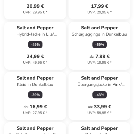
20,99 €
17,99 €
UVP
:
29,95 €
*
UVP
:
29,95 €
*
Salt and Pepper
Salt and Pepper
Hybrid-Jacke in Lila/
Schlagleggings in Dunkelblau
Dunkelblau
-
49
%
-
59
%
24,99 €
7,99 €
ab
:
UVP
:
49,95 €
*
UVP
:
19,95 €
*
Salt and Pepper
Salt and Pepper
Kleid in Dunkelblau
Übergangsjacke in Pink/
Dunkelblau
-
39
%
-
43
%
16,99 €
33,99 €
ab
:
ab
:
UVP
:
27,95 €
*
UVP
:
59,95 €
*
Salt and Pepper
Salt and Pepper