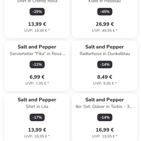
Shirt in Creme/ Rosa
Kleid in Hellblau
-
29
%
-
45
%
13,99 €
26,99 €
UVP
:
19,95 €
*
UVP
:
49,95 €
*
Salt and Pepper
Salt and Pepper
Servierteller "Fika" in Rosa -
Radlerhose in Dunkelblau
(L)20 x (B)9 cm
-
12
%
-
14
%
6,99 €
8,49 €
UVP
:
7,95 €
*
UVP
:
9,95 €
*
Salt and Pepper
Salt and Pepper
Shirt in Lila
4er-Set: Gläser in Türkis - 300
ml
-
17
%
-
14
%
13,99 €
16,99 €
UVP
:
16,95 €
*
UVP
:
19,95 €
*