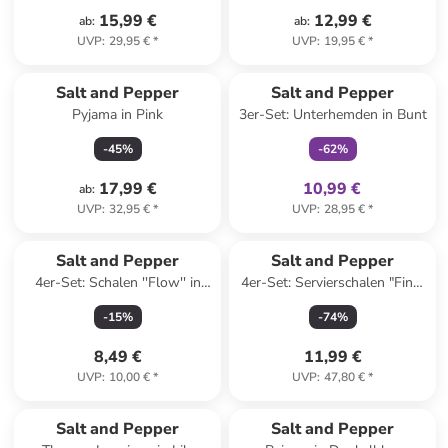
15,99 €
12,99 €
ab
:
ab
:
UVP
:
29,95 €
*
UVP
:
19,95 €
*
family
exklusiv
Salt and Pepper
Salt and Pepper
Pyjama in Pink
3er-Set: Unterhemden in Bunt
-
45
%
-
62
%
17,99 €
10,99 €
ab
:
UVP
:
32,95 €
*
UVP
:
28,95 €
*
Salt and Pepper
Salt and Pepper
4er-Set: Schalen ''Flow'' in
4er-Set: Servierschalen "Fina"
Dunkelblau/ Weiß - (H)4 x Ø
in Weiß/ Schwarz - (H)5 x Ø
-
15
%
-
74
%
6,5 cm
20 cm
8,49 €
11,99 €
UVP
:
10,00 €
*
UVP
:
47,80 €
*
Salt and Pepper
Salt and Pepper