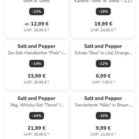
Shirt in Türkis
Karaffe "Tone" in Türkis - 1,1 l
-
23
%
-
19
%
12,99 €
19,99 €
ab
:
UVP
:
16,95 €
*
UVP
:
24,95 €
*
Salt and Pepper
Salt and Pepper
2er-Set: Handtücher "Pixie" in
Schale "Duo" in Lila/ Orange -
Rot/ Pink - (L)100 x (B)50 cm
(H)6,5 x Ø 15,5 cm
-
14
%
-
12
%
33,99 €
6,99 €
UVP
:
39,95 €
*
UVP
:
7,95 €
*
Salt and Pepper
Salt and Pepper
3tlg. Whisky-Set "Tense" in
Servierbrett "Nillo" in Braun -
Transparent
(L)38 x (B)16 cm
-
44
%
-
16
%
21,99 €
9,99 €
UVP
:
39,95 €
*
UVP
:
11,95 €
*