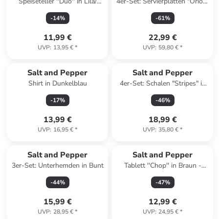
Speiseteller ''Duo'' in Lila/
4er-Set: Servierplatten "Orion"
Orange - Ø 26 cm
in Beige - (B)25 x (H)13 cm
-
14
%
-
61
%
11,99 €
22,99 €
UVP
:
13,95 €
*
UVP
:
59,80 €
*
Salt and Pepper
Salt and Pepper
Shirt in Dunkelblau
4er-Set: Schalen "Stripes" in
Weiß/ Blau - (H)3,5 x Ø 23,5
-
17
%
-
46
%
cm
13,99 €
18,99 €
UVP
:
16,95 €
*
UVP
:
35,80 €
*
Salt and Pepper
Salt and Pepper
3er-Set: Unterhemden in Bunt
Tablett ''Chop'' in Braun -
(H)3,5 x Ø 25 cm
-
44
%
-
47
%
15,99 €
12,99 €
UVP
:
28,95 €
*
UVP
:
24,95 €
*