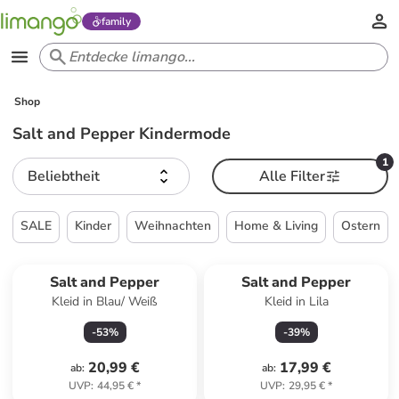
family
Shop
Salt and Pepper Kindermode
1
Beliebtheit
Alle Filter
SALE
Kinder
Weihnachten
Home & Living
Ostern
Salt and Pepper
Salt and Pepper
Kleid in Blau/ Weiß
Kleid in Lila
-
53
%
-
39
%
20,99 €
17,99 €
ab
:
ab
:
UVP
:
44,95 €
*
UVP
:
29,95 €
*