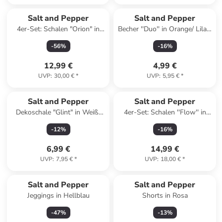
Salt and Pepper
Salt and Pepper
4er-Set: Schalen "Orion" in
Becher ''Duo'' in Orange/ Lila -
Beige - (H)5 x Ø 10 cm
270 ml
-
56
%
-
16
%
12,99 €
4,99 €
UVP
:
30,00 €
*
UVP
:
5,95 €
*
Salt and Pepper
Salt and Pepper
Dekoschale "Glint" in Weiß/
4er-Set: Schalen ''Flow'' in
Gold - (H)5 x Ø 12 cm
Dunkelblau/ Weiß - (H)5 x Ø
-
12
%
-
16
%
10 cm
6,99 €
14,99 €
UVP
:
7,95 €
*
UVP
:
18,00 €
*
Salt and Pepper
Salt and Pepper
Jeggings in Hellblau
Shorts in Rosa
-
47
%
-
13
%