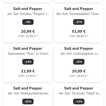
Salt and Pepper
Salt and Pepper
2er-Set: Schalen "Stripes" in
4er-Set: Servierplatten "Orion"
Weiß/ Blau - (H)6,5 x Ø 23 cm
in Beige - (B)34 x (H)13 cm
-
4
%
-
47
%
20,99 €
51,99 €
UVP
:
21,90 €
*
UVP
:
99,80 €
*
Salt and Pepper
Salt and Pepper
Speiseteller ''Duo'' in Grün/
2er-Set: Cocktailgläser in
Lila - Ø 26 cm
Transparent/ Blau/ Rot - 230
-
14
%
-
15
%
ml
11,99 €
20,99 €
UVP
:
13,95 €
*
UVP
:
24,95 €
*
Salt and Pepper
Salt and Pepper
4er-Set: Mokkauntertassen
4er-Set: Tischsets "Nala" in
"Fina" in Weiß/ Schwarz - Ø
Grün - Ø 36 cm
-
45
%
-
14
%
12 cm