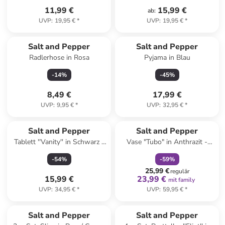
11,99 €
15,99 €
ab
:
UVP
:
19,95 €
*
UVP
:
19,95 €
*
Salt and Pepper
Salt and Pepper
Radlerhose in Rosa
Pyjama in Blau
-
14
%
-
45
%
8,49 €
17,99 €
UVP
:
9,95 €
*
UVP
:
32,95 €
*
family
rabatt
Salt and Pepper
Salt and Pepper
Tablett ''Vanity'' in Schwarz -
Vase "Tubo" in Anthrazit -
(B)28 x (H)3 x (T)16 cm
(H)38,5 x Ø 21 cm
-
54
%
-
59
%
25,99 €
regulär
15,99 €
23,99 €
mit family
UVP
:
34,95 €
*
UVP
:
59,95 €
*
Salt and Pepper
Salt and Pepper