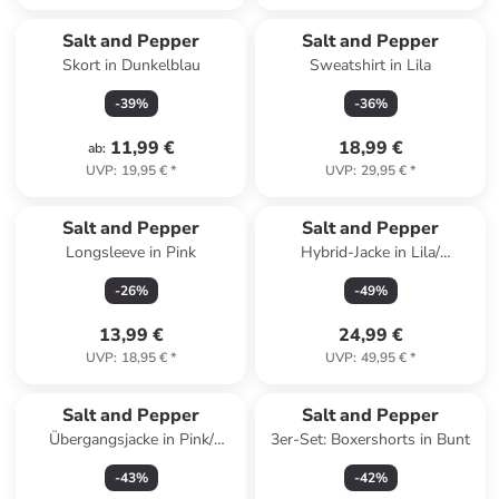
Salt and Pepper
Salt and Pepper
Skort in Dunkelblau
Sweatshirt in Lila
-
39
%
-
36
%
11,99 €
18,99 €
ab
:
UVP
:
19,95 €
*
UVP
:
29,95 €
*
Salt and Pepper
Salt and Pepper
Longsleeve in Pink
Hybrid-Jacke in Lila/
Dunkelblau
-
26
%
-
49
%
13,99 €
24,99 €
UVP
:
18,95 €
*
UVP
:
49,95 €
*
Salt and Pepper
Salt and Pepper
Übergangsjacke in Pink/
3er-Set: Boxershorts in Bunt
Dunkelblau
-
43
%
-
42
%