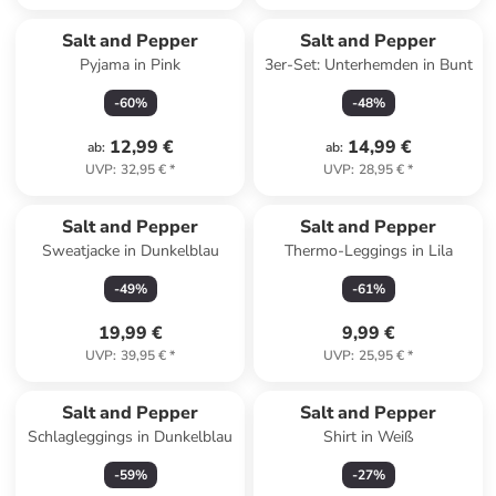
Salt and Pepper
Salt and Pepper
Pyjama in Pink
3er-Set: Unterhemden in Bunt
-
60
%
-
48
%
12,99 €
14,99 €
ab
:
ab
:
UVP
:
32,95 €
*
UVP
:
28,95 €
*
Salt and Pepper
Salt and Pepper
Sweatjacke in Dunkelblau
Thermo-Leggings in Lila
-
49
%
-
61
%
19,99 €
9,99 €
UVP
:
39,95 €
*
UVP
:
25,95 €
*
Salt and Pepper
Salt and Pepper
Schlagleggings in Dunkelblau
Shirt in Weiß
-
59
%
-
27
%