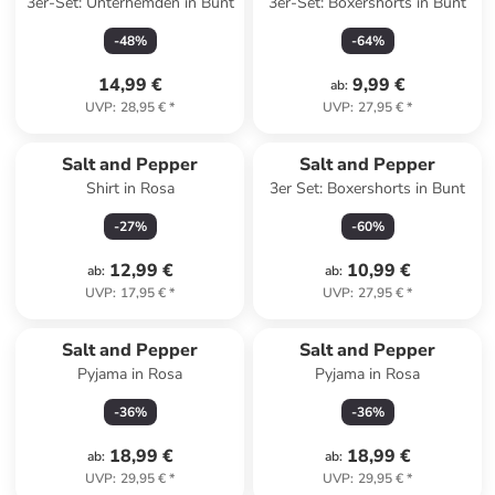
3er-Set: Unterhemden in Bunt
3er-Set: Boxershorts in Bunt
-
48
%
-
64
%
14,99 €
9,99 €
ab
:
UVP
:
28,95 €
*
UVP
:
27,95 €
*
Salt and Pepper
Salt and Pepper
Shirt in Rosa
3er Set: Boxershorts in Bunt
-
27
%
-
60
%
12,99 €
10,99 €
ab
:
ab
:
UVP
:
17,95 €
*
UVP
:
27,95 €
*
Salt and Pepper
Salt and Pepper
Pyjama in Rosa
Pyjama in Rosa
-
36
%
-
36
%
18,99 €
18,99 €
ab
:
ab
:
UVP
:
29,95 €
*
UVP
:
29,95 €
*