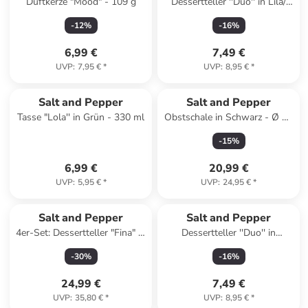
Duftkerze "Mood" - 109 g
Dessertteller ''Duo'' in Lila/
Orange - Ø 18 cm
-
12
%
-
16
%
6,99 €
7,49 €
UVP
:
7,95 €
*
UVP
:
8,95 €
*
Salt and Pepper
Salt and Pepper
Tasse "Lola'' in Grün - 330 ml
Obstschale in Schwarz - Ø 35
cm
-
15
%
6,99 €
20,99 €
UVP
:
5,95 €
*
UVP
:
24,95 €
*
Salt and Pepper
Salt and Pepper
4er-Set: Dessertteller "Fina" in
Dessertteller ''Duo'' in
Weiß/ Schwarz - Ø 20 cm
Orange/ Grün - Ø 18 cm
-
30
%
-
16
%
24,99 €
7,49 €
UVP
:
35,80 €
*
UVP
:
8,95 €
*