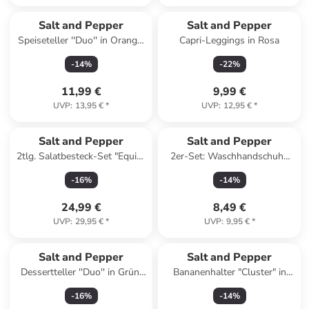
Salt and Pepper
Salt and Pepper
Speiseteller ''Duo'' in Orange/
Capri-Leggings in Rosa
Grün - Ø 26 cm
-
14
%
-
22
%
11,99 €
9,99 €
UVP
:
13,95 €
*
UVP
:
12,95 €
*
Salt and Pepper
Salt and Pepper
2tlg. Salatbesteck-Set "Equip"
2er-Set: Waschhandschuhe
in Silber - (L)28,5 cm
"Pixie" in Rot/ Pink - (L)21 x
-
16
%
-
14
%
(B)15 cm
24,99 €
8,49 €
UVP
:
29,95 €
*
UVP
:
9,95 €
*
Salt and Pepper
Salt and Pepper
Dessertteller ''Duo'' in Grün/
Bananenhalter "Cluster" in
Lila - Ø 18 cm
Schwarz - (H)27 cm
-
16
%
-
14
%