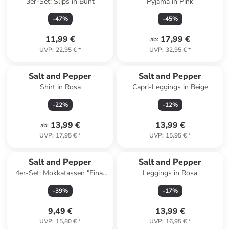
3er-Set: Slips in Bunt
Pyjama in Pink
-
47
%
-
45
%
11,99 €
17,99 €
ab
:
UVP
:
22,95 €
*
UVP
:
32,95 €
*
Salt and Pepper
Salt and Pepper
Shirt in Rosa
Capri-Leggings in Beige
-
22
%
-
12
%
13,99 €
13,99 €
ab
:
UVP
:
17,95 €
*
UVP
:
15,95 €
*
Salt and Pepper
Salt and Pepper
4er-Set: Mokkatassen "Fina"
Leggings in Rosa
in Weiß/ Schwarz - 90 ml
-
39
%
-
17
%
9,49 €
13,99 €
UVP
:
15,80 €
*
UVP
:
16,95 €
*