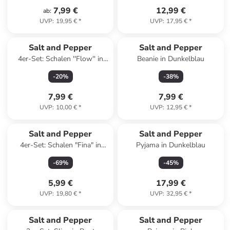
7,99 €
12,99 €
ab
:
UVP
:
19,95 €
*
UVP
:
17,95 €
*
Salt and Pepper
Salt and Pepper
4er-Set: Schalen ''Flow'' in
Beanie in Dunkelblau
Dunkelblau/ Weiß - (H)4 x Ø
-
20
%
-
38
%
6,5 cm
7,99 €
7,99 €
UVP
:
10,00 €
*
UVP
:
12,95 €
*
Salt and Pepper
Salt and Pepper
4er-Set: Schalen "Fina" in
Pyjama in Dunkelblau
Weiß/ Schwarz - (H)4 x Ø 13
-
69
%
-
45
%
cm
5,99 €
17,99 €
UVP
:
19,80 €
*
UVP
:
32,95 €
*
Salt and Pepper
Salt and Pepper