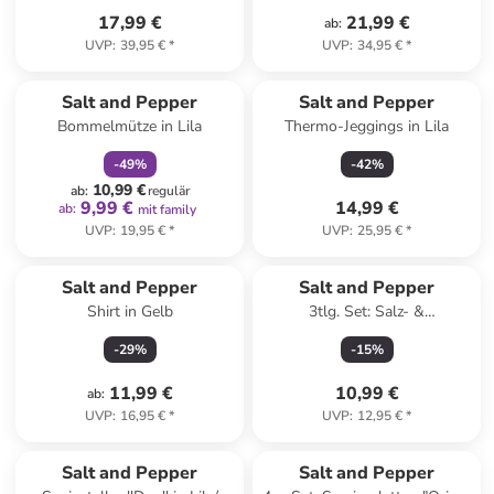
17,99 €
21,99 €
ab
:
UVP
:
39,95 €
*
UVP
:
34,95 €
*
family
rabatt
Salt and Pepper
Salt and Pepper
Bommelmütze in Lila
Thermo-Jeggings in Lila
-
49
%
-
42
%
10,99 €
ab
:
regulär
9,99 €
14,99 €
ab
:
mit family
UVP
:
19,95 €
*
UVP
:
25,95 €
*
Salt and Pepper
Salt and Pepper
Shirt in Gelb
3tlg. Set: Salz- &
Pfefferstreuer "Duo" in Grün/
-
29
%
-
15
%
Lila - (H)7 cm
11,99 €
10,99 €
ab
:
UVP
:
16,95 €
*
UVP
:
12,95 €
*
Salt and Pepper
Salt and Pepper