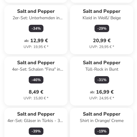
Salt and Pepper
Salt and Pepper
2er-Set: Unterhemden in
Kleid in Weiß/ Beige
Rosa/ Creme
-
34
%
-
29
%
12,99 €
20,99 €
ab
:
UVP
:
19,95 €
*
UVP
:
29,95 €
*
Salt and Pepper
Salt and Pepper
4er-Set: Schalen "Fina" in
Tüll-Rock in Bunt
Weiß/ Schwarz - (H)3 x Ø 9
-
46
%
-
31
%
cm
8,49 €
16,99 €
ab
:
UVP
:
15,80 €
*
UVP
:
24,95 €
*
Salt and Pepper
Salt and Pepper
4er-Set: Gläser in Türkis - 300
Shirt in Orange/ Creme
ml
-
39
%
-
19
%