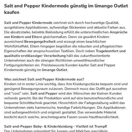
Salt and Pepper Kindermode günstig im limango Outlet
kaufen
Salt and Pepper Kindermode
 zeichnet sich durch hochwertige Qualität, 
ausgefallene Applikationen, aufwendige Stickereien und aktuelle Farben aus. 
Die absatzstarke, beliebte Bekleidung erfüllt die unterschiedlichen 
Ansprüche 
von Kindern und Eltern
 gleichermaßen. Denn sie gewährt Kindern 
ausreichend 
Bewegungsfreiheit
 und erzeugt einen beachtlichen 
Wohlfühleffekt. Eltern hingegen begrüßen die robusten und pflegeleichten 
Eigenschaften der anspruchsvollen Textilien. Doch neben 
Tragekomfort und 
qualitativ erstklassiger Verarbeitung
 hält das zukunftsorientierte 
Unternehmen auch die strengen Richtlinien umweltfreundlicher 
Fertigungskriterien ein. Preisbewusste Kunden kaufen Salt and Pepper 
Kindermode günstig im 
limango Outlet
. 
Was zeichnet Salt and Pepper Kindermode aus?
Kindern ist in erster Linie wichtig, dass ihre Kleidungsstücke bequem sind und 
genügend Bewegungsraum zulassen. Dennoch muss das Outfit gut aussehen 
und "cool" sein. 
Salt and Pepper
 wird den Wünschen der kleinen Kunden 
vollends gerecht. Bei der Produktion wird auf eine benutzerfreundliche und 
bequeme Schnitttechnik geachtet. Hinsichtlich der Farbgestaltung wählt das 
Unternehmen stets harmonische, trendige Farbrichtungen. Die Applikationen 
sind außergewöhnlich und originell gestaltet. Das verwendete Material 
besticht durch weiche, anschmiegsame Fasern sowie Hautfreundlichkeit.
Salt-and-Pepper Baby- & Kinderkleidung - Vielfalt ist Trumpf!
Das Unternehmen präsentiert für Jungen und Mädchen ganzjährig 