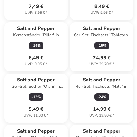
7,49 €
8,49 €
UVP
:
8,95 €
*
UVP
:
9,95 €
*
Salt and Pepper
Salt and Pepper
Kerzenständer "Pillar" in
6er-Set: Tischsets ''Tabletop''
Schwarz - (H)9 x Ø 10 cm
in Grau - (L)43 x (B)30 cm
-
14
%
-
15
%
8,49 €
24,99 €
UVP
:
9,95 €
*
UVP
:
29,70 €
*
Salt and Pepper
Salt and Pepper
2er-Set: Becher "Oishi" in
4er-Set: Tischsets "Nala" in
Schwarz - (H)5 x Ø 5 cm
Beige - Ø 36 cm
-
13
%
-
24
%
9,49 €
14,99 €
UVP
:
11,00 €
*
UVP
:
19,80 €
*
Salt and Pepper
Salt and Pepper