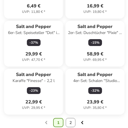
6,49 €
16,99 €
UVP
:
11,80 €
*
UVP
:
19,80 €
*
Salt and Pepper
Salt and Pepper
6er-Set: Speiseteller "Dot" in
2er-Set: Duschtücher "Pixie" in
Mint - Ø 27,5 cm
Rot/ Pink - (L)140 x (B)70 cm
-
37
%
-
15
%
29,99 €
58,99 €
UVP
:
47,70 €
*
UVP
:
69,95 €
*
Salt and Pepper
Salt and Pepper
Karaffe "Finesse" - 2,2 l
4er-Set: Schalen ''Studio
Urban'' in Grau - (H)6 x Ø
-
23
%
-
32
%
14,5 cm
22,99 €
23,99 €
UVP
:
29,95 €
*
UVP
:
35,80 €
*
1
2