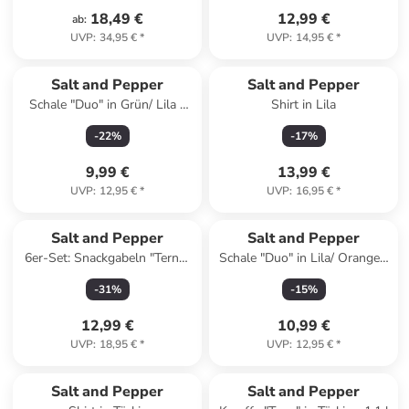
18,49 €
12,99 €
ab
:
UVP
:
34,95 €
*
UVP
:
14,95 €
*
Reserviert
Salt and Pepper
Salt and Pepper
Schale "Duo" in Grün/ Lila -
Shirt in Lila
(H)5 x Ø 21 cm
-
22
%
-
17
%
9,99 €
13,99 €
UVP
:
12,95 €
*
UVP
:
16,95 €
*
Salt and Pepper
Salt and Pepper
6er-Set: Snackgabeln "Terno"
Schale "Duo" in Lila/ Orange -
in Schwarz - (L)14 cm
(H)5 x Ø 21 cm
-
31
%
-
15
%
12,99 €
10,99 €
UVP
:
18,95 €
*
UVP
:
12,95 €
*
Salt and Pepper
Salt and Pepper