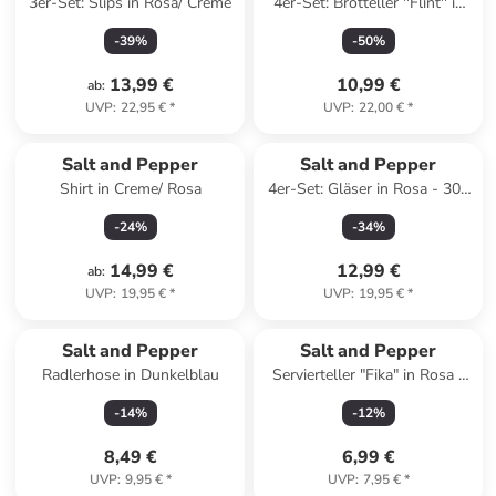
3er-Set: Slips in Rosa/ Creme
4er-Set: Brotteller ''Flint'' in
Grün/ Grau - (L)15 x (B)13,5
-
39
%
-
50
%
cm
13,99 €
10,99 €
ab
:
UVP
:
22,95 €
*
UVP
:
22,00 €
*
Salt and Pepper
Salt and Pepper
Shirt in Creme/ Rosa
4er-Set: Gläser in Rosa - 300
ml
-
24
%
-
34
%
14,99 €
12,99 €
ab
:
UVP
:
19,95 €
*
UVP
:
19,95 €
*
Salt and Pepper
Salt and Pepper
Radlerhose in Dunkelblau
Servierteller "Fika" in Rosa -
(L)20 x (B)9 cm
-
14
%
-
12
%
8,49 €
6,99 €
UVP
:
9,95 €
*
UVP
:
7,95 €
*