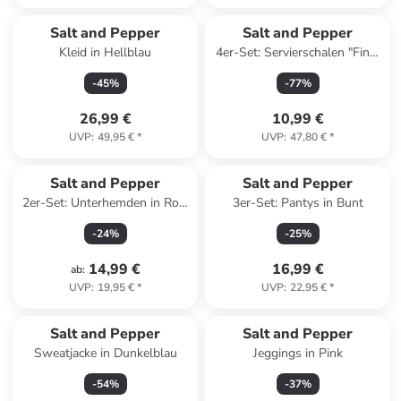
Salt and Pepper
Salt and Pepper
Kleid in Hellblau
4er-Set: Servierschalen "Fina"
in Weiß/ Schwarz - (H)5 x Ø
-
45
%
-
77
%
20 cm
26,99 €
10,99 €
UVP
:
49,95 €
*
UVP
:
47,80 €
*
Salt and Pepper
Salt and Pepper
2er-Set: Unterhemden in Rot/
3er-Set: Pantys in Bunt
Rosa
-
24
%
-
25
%
14,99 €
16,99 €
ab
:
UVP
:
19,95 €
*
UVP
:
22,95 €
*
Salt and Pepper
Salt and Pepper
Sweatjacke in Dunkelblau
Jeggings in Pink
-
54
%
-
37
%