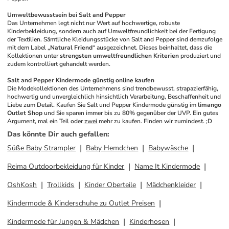
Umweltbewusstsein bei Salt and Pepper
Das Unternehmen legt nicht nur Wert auf hochwertige, robuste 
Kinderbekleidung, sondern auch auf Umweltfreundlichkeit bei der Fertigung 
der Textilien. Sämtliche Kleidungsstücke von Salt and Pepper sind demzufolge 
mit dem Label „
Natural Friend
“ ausgezeichnet. Dieses beinhaltet, dass die 
Kollektionen unter 
strengsten umweltfreundlichen Kriterien
 produziert und 
zudem kontrolliert gehandelt werden. 
Salt and Pepper Kindermode günstig online kaufen
Die Modekollektionen des Unternehmens sind trendbewusst, strapazierfähig, 
hochwertig und unvergleichlich hinsichtlich Verarbeitung, Beschaffenheit und 
Liebe zum Detail. Kaufen Sie Salt und Pepper Kindermode günstig im 
limango 
Outlet Shop
 und Sie sparen immer bis zu 80% gegenüber der UVP. Ein gutes 
Argument, mal ein Teil oder 
zwei
 mehr zu kaufen. Finden wir zumindest. ;D
Das könnte Dir auch gefallen
:
Süße Baby Strampler
Baby Hemdchen
Babywäsche
Reima Outdoorbekleidung für Kinder
Name It Kindermode
OshKosh
Trollkids
Kinder Oberteile
Mädchenkleider
Kindermode & Kinderschuhe zu Outlet Preisen
Kindermode für Jungen & Mädchen
Kinderhosen