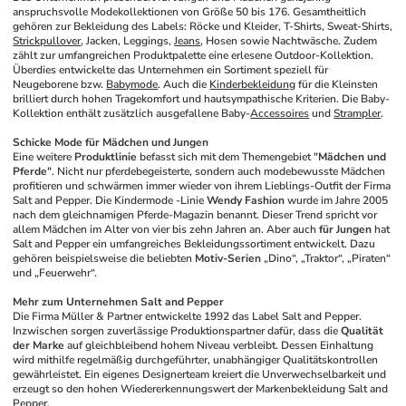
anspruchsvolle Modekollektionen von Größe 50 bis 176. Gesamtheitlich 
gehören zur Bekleidung des Labels: Röcke und Kleider, T-Shirts, Sweat-Shirts, 
Strickpullover
, Jacken, Leggings, 
Jeans
, Hosen sowie Nachtwäsche. Zudem 
zählt zur umfangreichen Produktpalette eine erlesene Outdoor-Kollektion. 
Überdies entwickelte das Unternehmen ein Sortiment speziell für 
Neugeborene bzw. 
Babymode
. Auch die 
Kinderbekleidung
 für die Kleinsten 
brilliert durch hohen Tragekomfort und hautsympathische Kriterien. Die Baby-
Kollektion enthält zusätzlich ausgefallene Baby-
Accessoires
 und 
Strampler
.
Schicke Mode für Mädchen und Jungen
Eine weitere 
Produktlinie
 befasst sich mit dem Themengebiet "
Mädchen und 
Pferde
". Nicht nur pferdebegeisterte, sondern auch modebewusste Mädchen 
profitieren und schwärmen immer wieder von ihrem Lieblings-Outfit der Firma 
Salt and Pepper. Die Kindermode -Linie 
Wendy Fashion
 wurde im Jahre 2005 
nach dem gleichnamigen Pferde-Magazin benannt. Dieser Trend spricht vor 
allem Mädchen im Alter von vier bis zehn Jahren an. Aber auch 
für Jungen
 hat 
Salt and Pepper ein umfangreiches Bekleidungssortiment entwickelt. Dazu 
gehören beispielsweise die beliebten 
Motiv-Serien
 „Dino“, „Traktor“, „Piraten“ 
und „Feuerwehr“. 
Mehr zum Unternehmen Salt and Pepper
Die Firma Müller & Partner entwickelte 1992 das Label Salt and Pepper. 
Inzwischen sorgen zuverlässige Produktionspartner dafür, dass die 
Qualität 
der Marke
 auf gleichbleibend hohem Niveau verbleibt. Dessen Einhaltung 
wird mithilfe regelmäßig durchgeführter, unabhängiger Qualitätskontrollen 
gewährleistet. Ein eigenes Designerteam kreiert die Unverwechselbarkeit und 
erzeugt so den hohen Wiedererkennungswert der Markenbekleidung Salt and 
Pepper. 