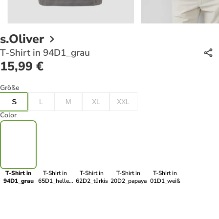
s.Oliver
T-Shirt in 94D1_grau
15,99 €
Größe
S
L
M
XL
XXL
Color
T-Shirt in
T-Shirt in
T-Shirt in
T-Shirt in
T-Shirt in
94D1_grau
65D1_helles
62D2_türkis
20D2_papaya
01D1_weiß
türkis