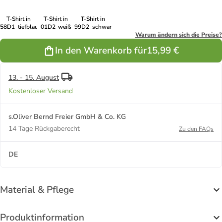
T-Shirt in
T-Shirt in
T-Shirt in
58D1_tiefblau
01D2_weiß
99D2_schwarz
Warum ändern sich die Preise?
In den Warenkorb für
15,99 €
13. - 15. August
Kostenloser Versand
s.Oliver Bernd Freier GmbH & Co. KG
14 Tage Rückgaberecht
Zu den FAQs
DE
Material & Pflege
Produktinformation