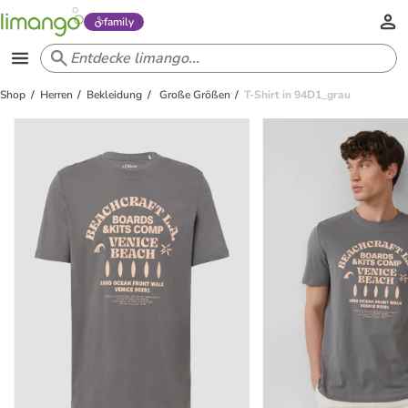
family
Shop
Herren
Bekleidung
Große Größen
T-Shirt in 94D1_grau