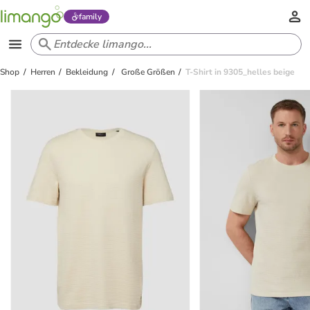
family
Shop
Herren
Bekleidung
Große Größen
T-Shirt in 9305_helles beige