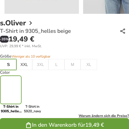
s.Oliver
T-Shirt in 9305_helles beige
19,49 €
-
35
%
UVP
:
29,99 €
*
inkl. MwSt.
Größe
Weniger als 10 verfügbar
S
XXL
3XL
L
M
XL
Color
T-Shirt in
T-Shirt in
9305_helles
5920_navy
beige
Warum ändern sich die Preise?
In den Warenkorb für
19,49 €