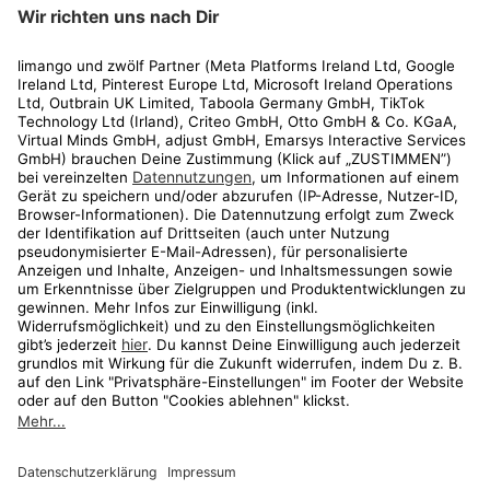
limango
Rechtliches
Kundenservice
Shop
Aktionen
Travel