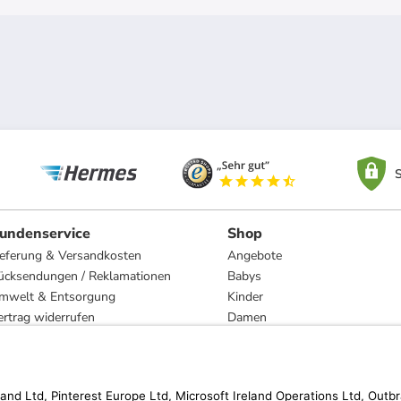
S
undenservice
Shop
ieferung & Versandkosten
Angebote
ücksendungen / Reklamationen
Babys
mwelt & Entsorgung
Kinder
ertrag widerrufen
Damen
esetzliche Gewährleistung und Reparatur
Herren
Wohnen
Trachten
Marken