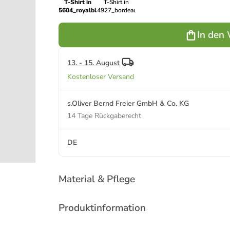
T-Shirt in
T-Shirt in
5604_royalblau
4927_bordeaux
In den
13. - 15. August
Kostenloser Versand
s.Oliver Bernd Freier GmbH & Co. KG
14 Tage Rückgaberecht
DE
Material & Pflege
Produktinformation