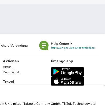
Help Center
ichere Verbindung
Jetzt auch per Live-Chat erreichbar!
Aktionen
limango app
Aktuell
Demnächst
Travel
Reiseangebote