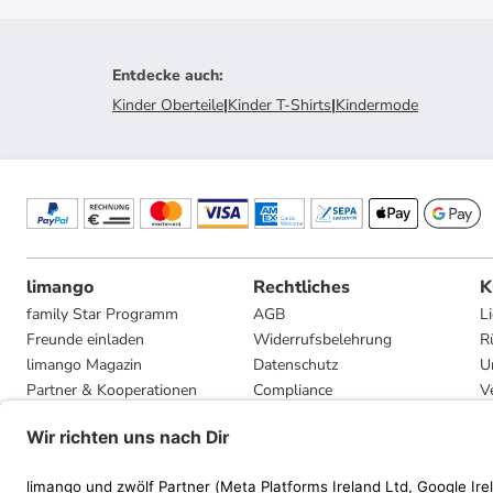
Entdecke auch
:
Kinder Oberteile
|
Kinder T-Shirts
|
Kindermode
limango
Rechtliches
K
family Star Programm
AGB
L
Freunde einladen
Widerrufsbelehrung
R
limango Magazin
Datenschutz
U
Partner & Kooperationen
Compliance
V
Jobs
Impressum
G
Presse
Privatsphäre-Einstellungen
Mediadaten
Geschenkgutscheinbedingungen