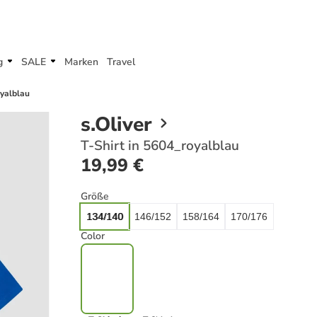
g
SALE
Marken
Travel
oyalblau
s.Oliver
T-Shirt in 5604_royalblau
19,99 €
Größe
134/140
146/152
158/164
170/176
Color