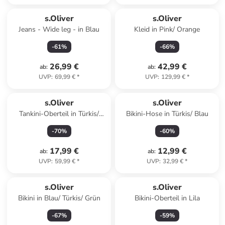
s.Oliver
s.Oliver
Jeans - Wide leg - in Blau
Kleid in Pink/ Orange
-
61
%
-
66
%
26,99 €
42,99 €
ab
:
ab
:
UVP
:
69,99 €
*
UVP
:
129,99 €
*
s.Oliver
s.Oliver
Tankini-Oberteil in Türkis/
Bikini-Hose in Türkis/ Blau
Blau
-
70
%
-
60
%
17,99 €
12,99 €
ab
:
ab
:
UVP
:
59,99 €
*
UVP
:
32,99 €
*
s.Oliver
s.Oliver
Bikini in Blau/ Türkis/ Grün
Bikini-Oberteil in Lila
-
67
%
-
59
%