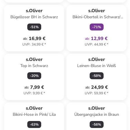
family
exklusiv
s.Oliver
s.Oliver
Bügelloser BH in Schwarz
Bikini-Oberteil in Schwarz/
Creme
-
51
%
-
71
%
16,99 €
12,99 €
ab
:
ab
:
UVP
:
34,99 €
*
UVP
:
44,99 €
*
s.Oliver
s.Oliver
Top in Schwarz
Leinen-Bluse in Weiß
-
20
%
-
58
%
7,99 €
24,99 €
ab
:
ab
:
UVP
:
9,99 €
*
UVP
:
59,99 €
*
s.Oliver
s.Oliver
Bikini-Hose in Pink/ Lila
Übergangsjacke in Braun
-
63
%
-
56
%