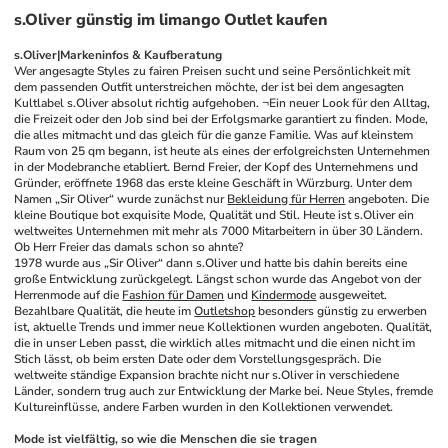
s.Oliver günstig im limango Outlet kaufen
s.Oliver|Markeninfos & Kaufberatung
Wer angesagte Styles zu fairen Preisen sucht und seine Persönlichkeit mit 
dem passenden Outfit unterstreichen möchte, der ist bei dem angesagten 
Kultlabel s.Oliver absolut richtig aufgehoben. ¬Ein neuer Look für den Alltag, 
die Freizeit oder den Job sind bei der Erfolgsmarke garantiert zu finden. Mode, 
die alles mitmacht und das gleich für die ganze Familie. Was auf kleinstem 
Raum von 25 qm begann, ist heute als eines der erfolgreichsten Unternehmen 
in der Modebranche etabliert. Bernd Freier, der Kopf des Unternehmens und 
Gründer, eröffnete 1968 das erste kleine Geschäft in Würzburg. Unter dem 
Namen „Sir Oliver“ wurde zunächst nur 
Bekleidung für Herren
 angeboten. Die 
kleine Boutique bot exquisite Mode, Qualität und Stil. Heute ist s.Oliver ein 
weltweites Unternehmen mit mehr als 7000 Mitarbeitern in über 30 Ländern. 
Ob Herr Freier das damals schon so ahnte?
1978 wurde aus „Sir Oliver“ dann s.Oliver und hatte bis dahin bereits eine 
große Entwicklung zurückgelegt. Längst schon wurde das Angebot von der 
Herrenmode auf die 
Fashion für Damen
 und 
Kindermode
 ausgeweitet. 
Bezahlbare Qualität, die heute im 
Outletshop
 besonders günstig zu erwerben 
ist, aktuelle Trends und immer neue Kollektionen wurden angeboten. Qualität, 
die in unser Leben passt, die wirklich alles mitmacht und die einen nicht im 
Stich lässt, ob beim ersten Date oder dem Vorstellungsgespräch. Die 
weltweite ständige Expansion brachte nicht nur s.Oliver in verschiedene 
Länder, sondern trug auch zur Entwicklung der Marke bei. Neue Styles, fremde 
Kultureinflüsse, andere Farben wurden in den Kollektionen verwendet. 
Mode ist vielfältig, so wie die Menschen die sie tragen