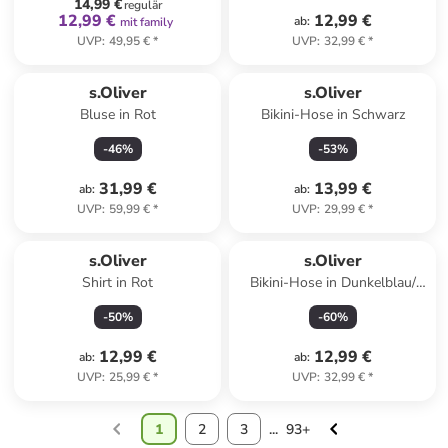
14,99 €
regulär
12,99 €
12,99 €
ab
:
mit family
UVP
:
49,95 €
*
UVP
:
32,99 €
*
s.Oliver
s.Oliver
Bluse in Rot
Bikini-Hose in Schwarz
-
46
%
-
53
%
31,99 €
13,99 €
ab
:
ab
:
UVP
:
59,99 €
*
UVP
:
29,99 €
*
s.Oliver
s.Oliver
Shirt in Rot
Bikini-Hose in Dunkelblau/
Apricot
-
50
%
-
60
%
12,99 €
12,99 €
ab
:
ab
:
UVP
:
25,99 €
*
UVP
:
32,99 €
*
1
2
3
...
93+