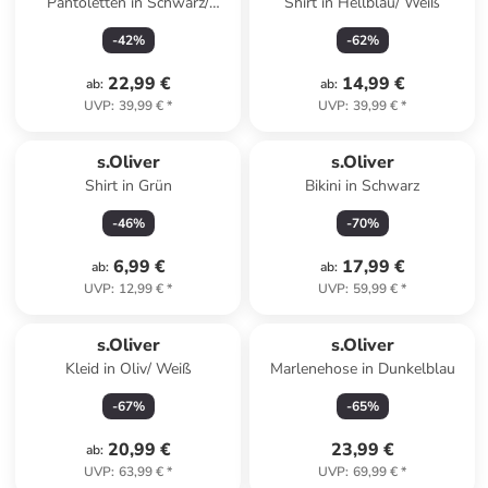
Pantoletten in Schwarz/
Shirt in Hellblau/ Weiß
Beige/ Hellbraun
-
42
%
-
62
%
22,99 €
14,99 €
ab
:
ab
:
UVP
:
39,99 €
*
UVP
:
39,99 €
*
s.Oliver
s.Oliver
Shirt in Grün
Bikini in Schwarz
-
46
%
-
70
%
6,99 €
17,99 €
ab
:
ab
:
UVP
:
12,99 €
*
UVP
:
59,99 €
*
s.Oliver
s.Oliver
Kleid in Oliv/ Weiß
Marlenehose in Dunkelblau
-
67
%
-
65
%
20,99 €
23,99 €
ab
:
UVP
:
63,99 €
*
UVP
:
69,99 €
*