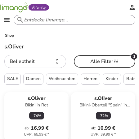
family
Shop
s.Oliver
1
Beliebtheit
Alle Filter
SALE
Damen
Weihnachten
Herren
Kinder
Babys
s.Oliver
s.Oliver
Bikini in Rot
Bikini-Oberteil "Spain" in
Dunkelblau
-
74
%
-
72
%
16,99 €
10,99 €
ab
:
ab
:
UVP
:
65,99 €
*
UVP
:
39,99 €
*