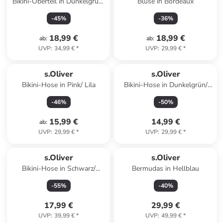
Bikini-Oberteil in Dunkelgrün/
Bluse in Bordeaux
Creme
-
45
%
-
36
%
18,99 €
18,99 €
ab
:
ab
:
UVP
:
34,99 €
*
UVP
:
29,99 €
*
s.Oliver
s.Oliver
Bikini-Hose in Pink/ Lila
Bikini-Hose in Dunkelgrün/
Creme
-
46
%
-
50
%
15,99 €
14,99 €
ab
:
UVP
:
29,99 €
*
UVP
:
29,99 €
*
s.Oliver
s.Oliver
Bikini-Hose in Schwarz/
Bermudas in Hellblau
Hellblau/ Koralle
-
55
%
-
40
%
17,99 €
29,99 €
UVP
:
39,99 €
*
UVP
:
49,99 €
*