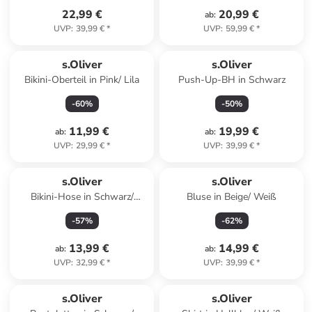
22,99 €
20,99 €
ab
:
UVP
:
39,99 €
*
UVP
:
59,99 €
*
s.Oliver
s.Oliver
Bikini-Oberteil in Pink/ Lila
Push-Up-BH in Schwarz
-
60
%
-
50
%
11,99 €
19,99 €
ab
:
ab
:
UVP
:
29,99 €
*
UVP
:
39,99 €
*
s.Oliver
s.Oliver
Bikini-Hose in Schwarz/
Bluse in Beige/ Weiß
Creme
-
57
%
-
62
%
13,99 €
14,99 €
ab
:
ab
:
UVP
:
32,99 €
*
UVP
:
39,99 €
*
s.Oliver
s.Oliver