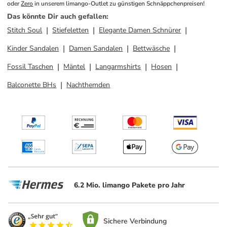
oder 
Zero
 in unserem limango-Outlet zu günstigen Schnäppchenpreisen!
Das könnte Dir auch gefallen
:
Stitch Soul
Stiefeletten
Elegante Damen Schnürer
Kinder Sandalen
Damen Sandalen
Bettwäsche
Fossil Taschen
Mäntel
Langarmshirts
Hosen
Balconette BHs
Nachthemden
6.2 Mio. limango Pakete pro Jahr
Sichere Verbindung