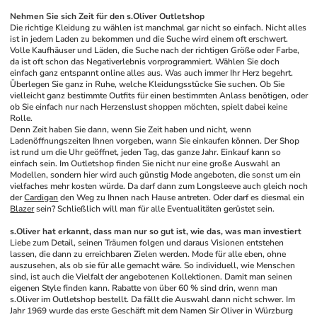
Nehmen Sie sich Zeit für den s.Oliver Outletshop
Die richtige Kleidung zu wählen ist manchmal gar nicht so einfach. Nicht alles 
ist in jedem Laden zu bekommen und die Suche wird einem oft erschwert. 
Volle Kaufhäuser und Läden, die Suche nach der richtigen Größe oder Farbe, 
da ist oft schon das Negativerlebnis vorprogrammiert. Wählen Sie doch 
einfach ganz entspannt online alles aus. Was auch immer Ihr Herz begehrt. 
Überlegen Sie ganz in Ruhe, welche Kleidungsstücke Sie suchen. Ob Sie 
vielleicht ganz bestimmte Outfits für einen bestimmten Anlass benötigen, oder 
ob Sie einfach nur nach Herzenslust shoppen möchten, spielt dabei keine 
Rolle.
Denn Zeit haben Sie dann, wenn Sie Zeit haben und nicht, wenn 
Ladenöffnungszeiten Ihnen vorgeben, wann Sie einkaufen können. Der Shop 
ist rund um die Uhr geöffnet, jeden Tag, das ganze Jahr. Einkauf kann so 
einfach sein. Im Outletshop finden Sie nicht nur eine große Auswahl an 
Modellen, sondern hier wird auch günstig Mode angeboten, die sonst um ein 
vielfaches mehr kosten würde. Da darf dann zum Longsleeve auch gleich noch 
der 
Cardigan
 den Weg zu Ihnen nach Hause antreten. Oder darf es diesmal ein 
Blazer
 sein? Schließlich will man für alle Eventualitäten gerüstet sein.
s.Oliver hat erkannt, dass man nur so gut ist, wie das, was man investiert
Liebe zum Detail, seinen Träumen folgen und daraus Visionen entstehen 
lassen, die dann zu erreichbaren Zielen werden. Mode für alle eben, ohne 
auszusehen, als ob sie für alle gemacht wäre. So individuell, wie Menschen 
sind, ist auch die Vielfalt der angebotenen Kollektionen. Damit man seinen 
eigenen Style finden kann. Rabatte von über 60 % sind drin, wenn man 
s.Oliver im Outletshop bestellt. Da fällt die Auswahl dann nicht schwer. Im 
Jahr 1969 wurde das erste Geschäft mit dem Namen Sir Oliver in Würzburg 