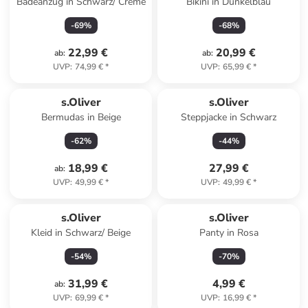
Badeanzug in Schwarz/ Creme
Bikini in Dunkelblau
-
69
%
-
68
%
22,99 €
20,99 €
ab
:
ab
:
UVP
:
74,99 €
*
UVP
:
65,99 €
*
s.Oliver
s.Oliver
Bermudas in Beige
Steppjacke in Schwarz
-
62
%
-
44
%
18,99 €
27,99 €
ab
:
UVP
:
49,99 €
*
UVP
:
49,99 €
*
s.Oliver
s.Oliver
Kleid in Schwarz/ Beige
Panty in Rosa
-
54
%
-
70
%
31,99 €
4,99 €
ab
:
UVP
:
69,99 €
*
UVP
:
16,99 €
*