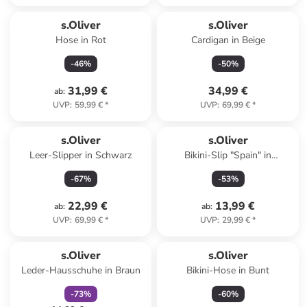
s.Oliver
s.Oliver
Hose in Rot
Cardigan in Beige
-
46
%
-
50
%
31,99 €
34,99 €
ab
:
UVP
:
59,99 €
*
UVP
:
69,99 €
*
s.Oliver
s.Oliver
Leer-Slipper in Schwarz
Bikini-Slip "Spain" in
Dunkelblau
-
67
%
-
53
%
22,99 €
13,99 €
ab
:
ab
:
UVP
:
69,99 €
*
UVP
:
29,99 €
*
family
rabatt
s.Oliver
s.Oliver
Leder-Hausschuhe in Braun
Bikini-Hose in Bunt
-
73
%
-
60
%