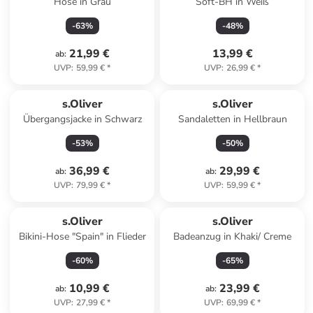
Hose in Grau
Soft-BH in Weiß
-
63
%
-
48
%
21,99 €
13,99 €
ab
:
UVP
:
59,99 €
*
UVP
:
26,99 €
*
s.Oliver
s.Oliver
Übergangsjacke in Schwarz
Sandaletten in Hellbraun
-
53
%
-
50
%
36,99 €
29,99 €
ab
:
ab
:
UVP
:
79,99 €
*
UVP
:
59,99 €
*
s.Oliver
s.Oliver
Bikini-Hose "Spain" in Flieder
Badeanzug in Khaki/ Creme
-
60
%
-
65
%
10,99 €
23,99 €
ab
:
ab
:
UVP
:
27,99 €
*
UVP
:
69,99 €
*