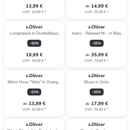
13,99 €
14,99 €
ab
:
UVP
:
24,99 €
*
UVP
:
25,99 €
*
s.Oliver
s.Oliver
Longsleeve in Dunkelblau/
Jeans - Relaxed fit - in Blau
Weiß
-
50
%
-
55
%
19,99 €
35,99 €
ab
:
UVP
:
39,99 €
*
UVP
:
79,99 €
*
s.Oliver
s.Oliver
Bikini-Hose "Yella" in Orange/
Bluse in Grün
Pink
-
53
%
-
55
%
13,99 €
17,99 €
ab
:
ab
:
UVP
:
29,99 €
*
UVP
:
39,99 €
*
s.Oliver
s.Oliver