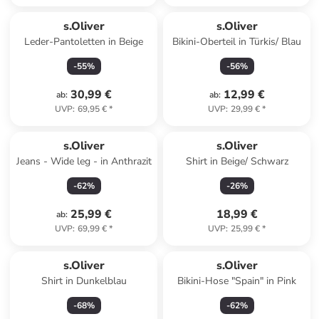
s.Oliver
s.Oliver
Leder-Pantoletten in Beige
Bikini-Oberteil in Türkis/ Blau
-
55
%
-
56
%
30,99 €
12,99 €
ab
:
ab
:
UVP
:
69,95 €
*
UVP
:
29,99 €
*
s.Oliver
s.Oliver
Jeans - Wide leg - in Anthrazit
Shirt in Beige/ Schwarz
-
62
%
-
26
%
25,99 €
18,99 €
ab
:
UVP
:
69,99 €
*
UVP
:
25,99 €
*
s.Oliver
s.Oliver
Shirt in Dunkelblau
Bikini-Hose "Spain" in Pink
-
68
%
-
62
%