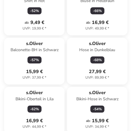
Shirt in Rot
Bluse in Hellbraun
-
52
%
-
66
%
9,49 €
16,99 €
ab
:
ab
:
UVP
:
19,99 €
*
UVP
:
49,99 €
*
s.Oliver
s.Oliver
Balconette-BH in Schwarz
Hose in Dunkelblau
-
57
%
-
68
%
15,99 €
27,99 €
UVP
:
37,99 €
*
UVP
:
89,99 €
*
s.Oliver
s.Oliver
Bikini-Oberteil in Lila
Bikini-Hose in Schwarz
-
62
%
-
54
%
16,99 €
15,99 €
ab
:
UVP
:
44,99 €
*
UVP
:
34,99 €
*