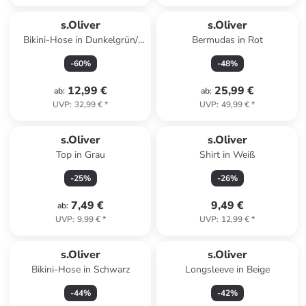
s.Oliver
s.Oliver
Bikini-Hose in Dunkelgrün/
Bermudas in Rot
Creme
-
60
%
-
48
%
12,99 €
25,99 €
ab
:
ab
:
UVP
:
32,99 €
*
UVP
:
49,99 €
*
s.Oliver
s.Oliver
Top in Grau
Shirt in Weiß
-
25
%
-
26
%
7,49 €
9,49 €
ab
:
UVP
:
9,99 €
*
UVP
:
12,99 €
*
s.Oliver
s.Oliver
Bikini-Hose in Schwarz
Longsleeve in Beige
-
44
%
-
42
%