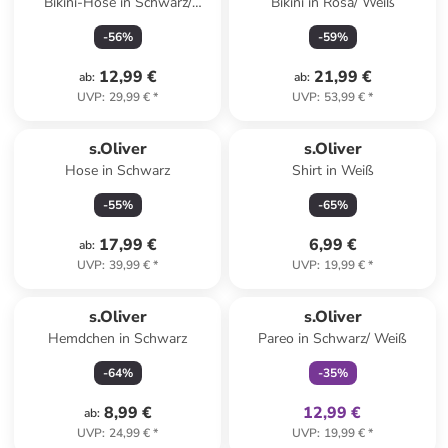
Bikini-Hose in Schwarz/
Bikini in Rosa/ Weiß
Creme
-
56
%
-
59
%
12,99 €
21,99 €
ab
:
ab
:
UVP
:
29,99 €
*
UVP
:
53,99 €
*
s.Oliver
s.Oliver
Hose in Schwarz
Shirt in Weiß
-
55
%
-
65
%
17,99 €
6,99 €
ab
:
UVP
:
39,99 €
*
UVP
:
19,99 €
*
family
exklusiv
s.Oliver
s.Oliver
Hemdchen in Schwarz
Pareo in Schwarz/ Weiß
-
64
%
-
35
%
8,99 €
12,99 €
ab
:
UVP
:
24,99 €
*
UVP
:
19,99 €
*