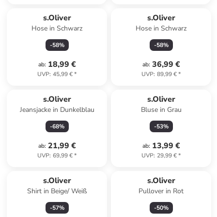
s.Oliver
s.Oliver
Hose in Schwarz
Hose in Schwarz
-
58
%
-
58
%
18,99 €
36,99 €
ab
:
ab
:
UVP
:
45,99 €
*
UVP
:
89,99 €
*
s.Oliver
s.Oliver
Jeansjacke in Dunkelblau
Bluse in Grau
-
68
%
-
53
%
21,99 €
13,99 €
ab
:
ab
:
UVP
:
69,99 €
*
UVP
:
29,99 €
*
s.Oliver
s.Oliver
Shirt in Beige/ Weiß
Pullover in Rot
-
57
%
-
50
%