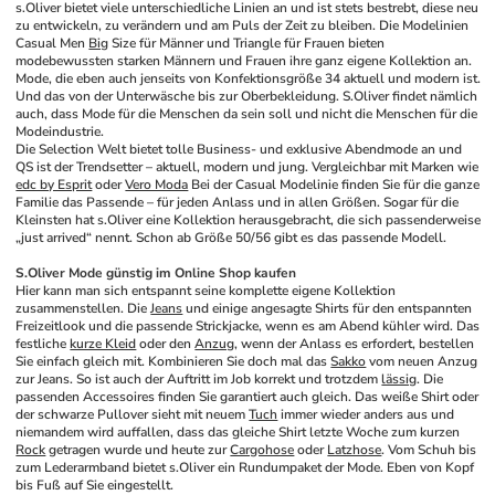
s.Oliver bietet viele unterschiedliche Linien an und ist stets bestrebt, diese neu 
zu entwickeln, zu verändern und am Puls der Zeit zu bleiben. Die Modelinien 
Casual Men 
Big
 Size für Männer und Triangle für Frauen bieten 
modebewussten starken Männern und Frauen ihre ganz eigene Kollektion an. 
Mode, die eben auch jenseits von Konfektionsgröße 34 aktuell und modern ist. 
Und das von der Unterwäsche bis zur Oberbekleidung. S.Oliver findet nämlich 
auch, dass Mode für die Menschen da sein soll und nicht die Menschen für die 
Modeindustrie.
Die Selection Welt bietet tolle Business- und exklusive Abendmode an und 
QS ist der Trendsetter – aktuell, modern und jung. Vergleichbar mit Marken wie 
edc by Esprit
 oder 
Vero Moda
 Bei der Casual Modelinie finden Sie für die ganze 
Familie das Passende – für jeden Anlass und in allen Größen. Sogar für die 
Kleinsten hat s.Oliver eine Kollektion herausgebracht, die sich passenderweise 
„just arrived“ nennt. Schon ab Größe 50/56 gibt es das passende Modell.
S.Oliver Mode günstig im Online Shop kaufen
Hier kann man sich entspannt seine komplette eigene Kollektion 
zusammenstellen. Die 
Jeans
 und einige angesagte Shirts für den entspannten 
Freizeitlook und die passende Strickjacke, wenn es am Abend kühler wird. Das 
festliche 
kurze Kleid
 oder den 
Anzug
, wenn der Anlass es erfordert, bestellen 
Sie einfach gleich mit. Kombinieren Sie doch mal das 
Sakko
 vom neuen Anzug 
zur Jeans. So ist auch der Auftritt im Job korrekt und trotzdem 
lässig
. Die 
passenden Accessoires finden Sie garantiert auch gleich. Das weiße Shirt oder 
der schwarze Pullover sieht mit neuem 
Tuch
 immer wieder anders aus und 
niemandem wird auffallen, dass das gleiche Shirt letzte Woche zum kurzen 
Rock
 getragen wurde und heute zur 
Cargohose
 oder 
Latzhose
. Vom Schuh bis 
zum Lederarmband bietet s.Oliver ein Rundumpaket der Mode. Eben von Kopf 
bis Fuß auf Sie eingestellt.