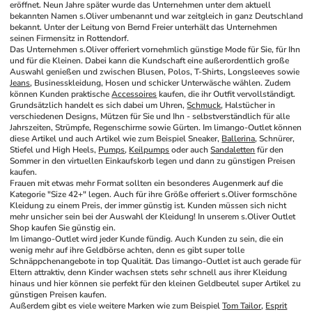
eröffnet. Neun Jahre später wurde das Unternehmen unter dem aktuell 
bekannten Namen s.Oliver umbenannt und war zeitgleich in ganz Deutschland 
bekannt. Unter der Leitung von Bernd Freier unterhält das Unternehmen 
seinen Firmensitz in Rottendorf.
Das Unternehmen s.Oliver offeriert vornehmlich günstige Mode für Sie, für Ihn 
und für die Kleinen. Dabei kann die Kundschaft eine außerordentlich große 
Auswahl genießen und zwischen Blusen, Polos, T-Shirts, Longsleeves sowie 
Jeans
, Businesskleidung, Hosen und schicker Unterwäsche wählen. Zudem 
können Kunden praktische 
Accessoires
 kaufen, die ihr Outfit vervollständigt. 
Grundsätzlich handelt es sich dabei um Uhren, 
Schmuck
, Halstücher in 
verschiedenen Designs, Mützen für Sie und Ihn - selbstverständlich für alle 
Jahrszeiten, Strümpfe, Regenschirme sowie Gürten. Im limango-Outlet können 
diese Artikel und auch Artikel wie zum Beispiel Sneaker, 
Ballerina
, Schnürer, 
Stiefel und High Heels, 
Pumps
, 
Keilpumps
 oder auch 
Sandaletten
 für den 
Sommer in den virtuellen Einkaufskorb legen und dann zu günstigen Preisen 
kaufen.
Frauen mit etwas mehr Format sollten ein besonderes Augenmerk auf die 
Kategorie "Size 42+" legen. Auch für ihre Größe offeriert s.Oliver formschöne 
Kleidung zu einem Preis, der immer günstig ist. Kunden müssen sich nicht 
mehr unsicher sein bei der Auswahl der Kleidung! In unserem s.Oliver Outlet 
Shop kaufen Sie günstig ein.
Im limango-Outlet wird jeder Kunde fündig. Auch Kunden zu sein, die ein 
wenig mehr auf ihre Geldbörse achten, denn es gibt super tolle 
Schnäppchenangebote in top Qualität. Das limango-Outlet ist auch gerade für 
Eltern attraktiv, denn Kinder wachsen stets sehr schnell aus ihrer Kleidung 
hinaus und hier können sie perfekt für den kleinen Geldbeutel super Artikel zu 
günstigen Preisen kaufen.
Außerdem gibt es viele weitere Marken wie zum Beispiel 
Tom Tailor
, 
Esprit