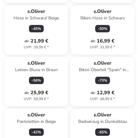
s.Oliver
s.Oliver
Hose in Schwarz/ Beige
Bikini-Hose in Schwarz
-
45
%
-
50
%
21,99 €
16,99 €
ab
:
ab
:
UVP
:
39,99 €
*
UVP
:
33,99 €
*
s.Oliver
s.Oliver
Leinen-Bluse in Braun
Bikini-Oberteil "Spain" in
Dunkelblau
-
56
%
-
73
%
25,99 €
12,99 €
ab
:
ab
:
UVP
:
59,99 €
*
UVP
:
48,99 €
*
s.Oliver
s.Oliver
Pantoletten in Beige
Badeanzug in Dunkelblau
-
42
%
-
65
%