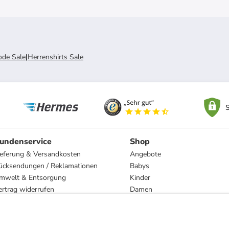
de Sale
|
Herrenshirts Sale
S
undenservice
Shop
ieferung & Versandkosten
Angebote
ücksendungen / Reklamationen
Babys
mwelt & Entsorgung
Kinder
ertrag widerrufen
Damen
esetzliche Gewährleistung und Reparatur
Herren
Wohnen
Trachten