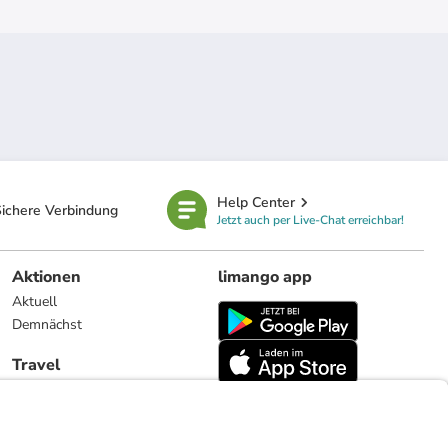
Help Center
ichere Verbindung
Jetzt auch per Live-Chat erreichbar!
Aktionen
limango app
Aktuell
Demnächst
Travel
Reiseangebote