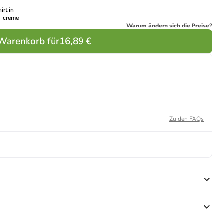
irt in
_creme
Warum ändern sich die Preise?
 Warenkorb für
16,89 €
Zu den FAQs