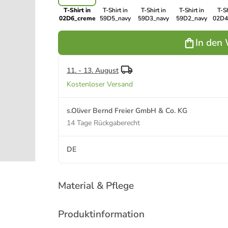
T-Shirt in
T-Shirt in
T-Shirt in
T-Shirt in
T-Sh
02D6_creme
59D5_navy
59D3_navy
59D2_navy
02D4
In den
11. - 13. August
Kostenloser Versand
s.Oliver Bernd Freier GmbH & Co. KG
14 Tage Rückgaberecht
DE
Material & Pflege
Produktinformation