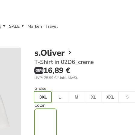
g
SALE
Marken
Travel
s.Oliver
T-Shirt in 02D6_creme
16,89 €
-
35
%
UVP
:
25,99 €
*
inkl. MwSt.
Größe
3XL
L
M
XL
XXL
S
Color