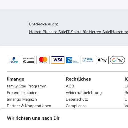
Entdecke auch
:
Herren Plussize Sale
|
T-Shirts für Herren Sale
|
Herrenmo
limango
Rechtliches
K
family Star Programm
AGB
L
Freunde einladen
Widerrufsbelehrung
R
limango Magazin
Datenschutz
U
Partner & Kooperationen
Compliance
V
Jobs
Impressum
G
Presse
Privatsphäre-Einstellungen
Mediadaten
Geschenkgutscheinbedingungen