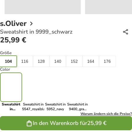
s.Oliver
Sweatshirt in 9999_schwarz
25,99 €
Größe
104
116
128
140
152
164
176
Color
Sweatshirt
Sweatshirt in
Sweatshirt in
Sweatshirt in
in
5547_royalblau
5952_navy
9400_grau
9999_schwarz
meliert
Warum ändern sich die Preise?
In den Warenkorb für
25,99 €