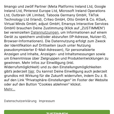
Rechtliches
Kundenservice
Shop
Aktionen
Travel
limango.nl
limango.pl