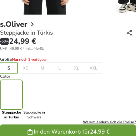
s.Oliver
Steppjacke in Türkis
24,99 €
-
50
%
UVP
:
49,99 €
*
inkl. MwSt.
Größe
Nur noch 3 verfügbar
S
XS
M
L
XL
XXL
Color
Steppjacke
Steppjacke in
in Türkis
Schwarz
Warum ändern sich die Preise?
In den Warenkorb für
24,99 €