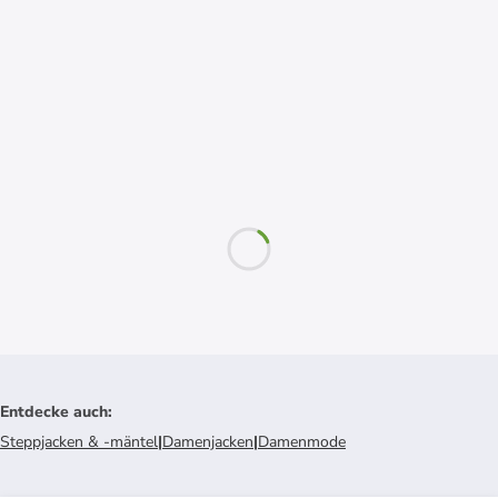
Entdecke auch
:
Steppjacken & -mäntel
|
Damenjacken
|
Damenmode