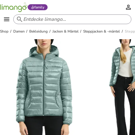
family
Shop
Damen
Bekleidung
Jacken & Mäntel
Steppjacken & -mäntel
Steppj