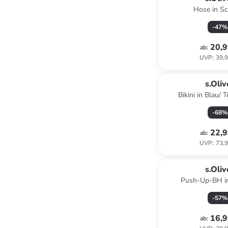
Hose in S
-
47
%
20,9
ab
:
UVP
:
39,9
s.Oliv
Bikini in Blau/ 
-
68
%
22,9
ab
:
UVP
:
73,9
s.Oliv
Push-Up-BH i
-
57
%
16,9
ab
: