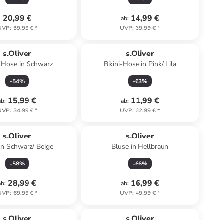
20,99 €
14,99 €
ab
:
UVP
:
39,99 €
*
UVP
:
39,99 €
*
s.Oliver
s.Oliver
i-Hose in Schwarz
Bikini-Hose in Pink/ Lila
-
54
%
-
63
%
15,99 €
11,99 €
ab
:
ab
:
UVP
:
34,99 €
*
UVP
:
32,99 €
*
s.Oliver
s.Oliver
 in Schwarz/ Beige
Bluse in Hellbraun
-
58
%
-
66
%
28,99 €
16,99 €
ab
:
ab
:
UVP
:
69,99 €
*
UVP
:
49,99 €
*
s.Oliver
s.Oliver