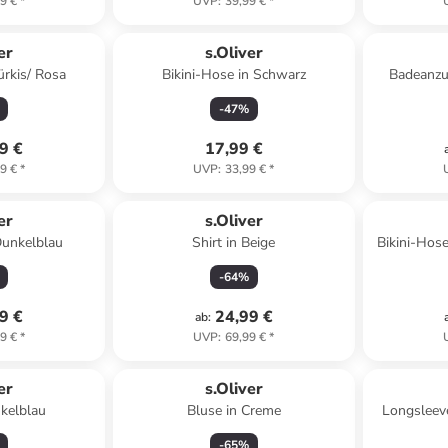
9 €
*
UVP
:
39,99 €
*
er
s.Oliver
Türkis/ Rosa
Bikini-Hose in Schwarz
Badeanzu
-
47
%
9 €
17,99 €
9 €
*
UVP
:
33,99 €
*
er
s.Oliver
Dunkelblau
Shirt in Beige
Bikini-Hos
-
64
%
9 €
24,99 €
ab
:
9 €
*
UVP
:
69,99 €
*
er
s.Oliver
nkelblau
Bluse in Creme
Longsleev
-
65
%