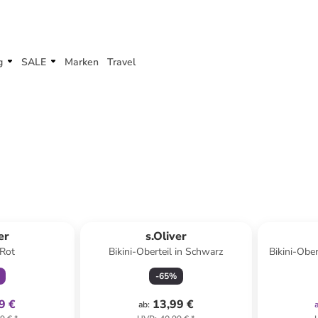
g
SALE
Marken
Travel
klusiv
er
s.Oliver
 Rot
Bikini-Oberteil in Schwarz
Bikini-Obe
-
65
%
9 €
13,99 €
ab
: