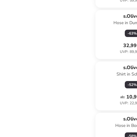
UVP
:
59,9
s.Oliv
Hose in Dun
-
63
%
32,99
UVP
:
89,9
s.Oliv
Shirt in S
-
52
%
10,9
ab
:
UVP
:
22,9
s.Oliv
Hose in Bo
-
58
%