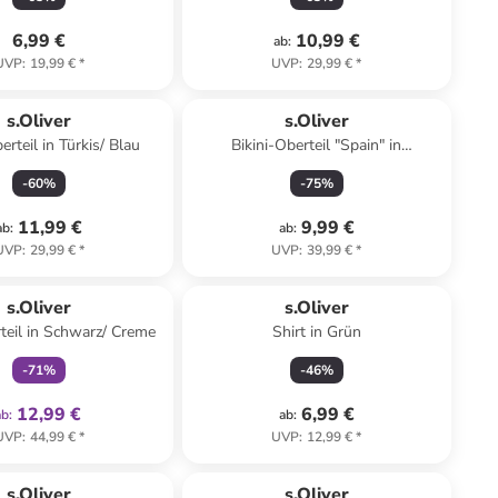
6,99 €
10,99 €
ab
:
UVP
:
19,99 €
*
UVP
:
29,99 €
*
s.Oliver
s.Oliver
erteil in Türkis/ Blau
Bikini-Oberteil "Spain" in
Dunkelblau
-
60
%
-
75
%
11,99 €
9,99 €
ab
:
ab
:
UVP
:
29,99 €
*
UVP
:
39,99 €
*
family
exklusiv
s.Oliver
s.Oliver
rteil in Schwarz/ Creme
Shirt in Grün
-
71
%
-
46
%
12,99 €
6,99 €
ab
:
ab
:
UVP
:
44,99 €
*
UVP
:
12,99 €
*
s.Oliver
s.Oliver