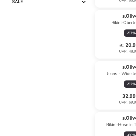
UVP
:
65,9
SALE
s.Oliv
Bikini-Obertei
-
57
%
20,9
ab
:
UVP
:
48,9
s.Oliv
Jeans - Wide le
-
52
%
32,99
UVP
:
69,9
s.Oliv
Bikini-Hose in T
-
60
%