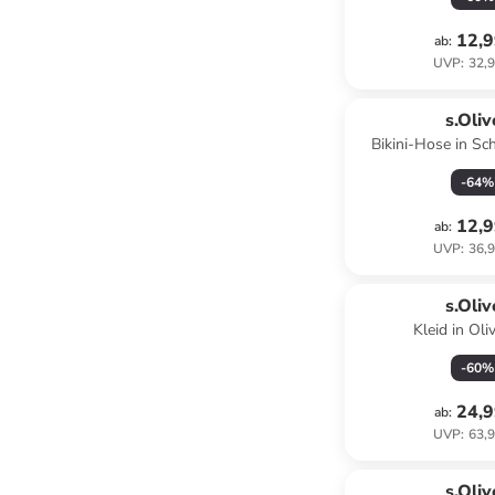
12,9
ab
:
UVP
:
32,9
s.Oliv
Bikini-Hose in S
-
64
%
12,9
ab
:
UVP
:
36,9
s.Oliv
Kleid in Oli
-
60
%
24,9
ab
:
UVP
:
63,9
s.Oliv