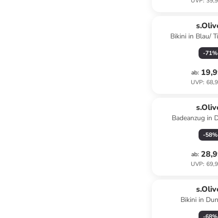
UVP
:
39,9
s.Oliv
Bikini in Blau/ 
-
71
%
19,9
ab
:
UVP
:
68,9
s.Oliv
Badeanzug in 
-
58
%
28,9
ab
:
UVP
:
69,9
s.Oliv
Bikini in Du
-
68
%