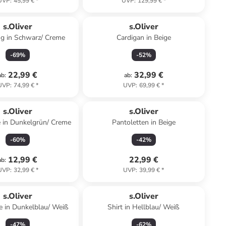
UVP
:
45,99 €
*
UVP
:
129,99 €
*
s.Oliver
s.Oliver
g in Schwarz/ Creme
Cardigan in Beige
-
69
%
-
52
%
22,99 €
32,99 €
ab
:
ab
:
UVP
:
74,99 €
*
UVP
:
69,99 €
*
s.Oliver
s.Oliver
e in Dunkelgrün/ Creme
Pantoletten in Beige
-
60
%
-
42
%
12,99 €
22,99 €
ab
:
UVP
:
32,99 €
*
UVP
:
39,99 €
*
s.Oliver
s.Oliver
e in Dunkelblau/ Weiß
Shirt in Hellblau/ Weiß
-
47
%
-
62
%