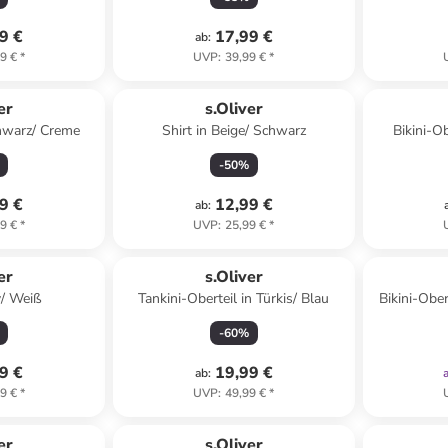
9 €
17,99 €
ab
:
9 €
*
UVP
:
39,99 €
*
er
s.Oliver
chwarz/ Creme
Shirt in Beige/ Schwarz
Bikini-Ob
-
50
%
9 €
12,99 €
ab
:
9 €
*
UVP
:
25,99 €
*
er
s.Oliver
v/ Weiß
Tankini-Oberteil in Türkis/ Blau
Bikini-Obe
-
60
%
9 €
19,99 €
ab
:
9 €
*
UVP
:
49,99 €
*
er
s.Oliver