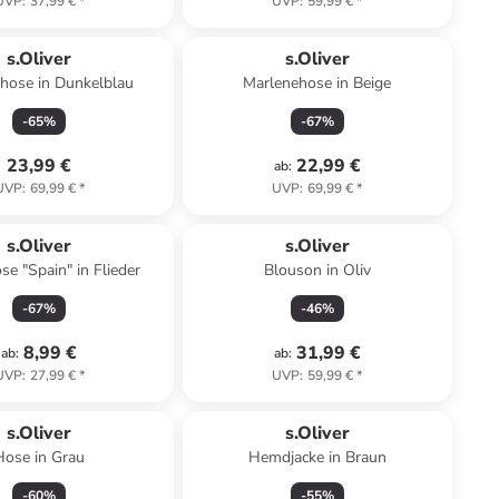
UVP
:
37,99 €
*
UVP
:
59,99 €
*
s.Oliver
s.Oliver
hose in Dunkelblau
Marlenehose in Beige
-
65
%
-
67
%
23,99 €
22,99 €
ab
:
UVP
:
69,99 €
*
UVP
:
69,99 €
*
s.Oliver
s.Oliver
se "Spain" in Flieder
Blouson in Oliv
-
67
%
-
46
%
8,99 €
31,99 €
ab
:
ab
:
UVP
:
27,99 €
*
UVP
:
59,99 €
*
s.Oliver
s.Oliver
Hose in Grau
Hemdjacke in Braun
-
60
%
-
55
%