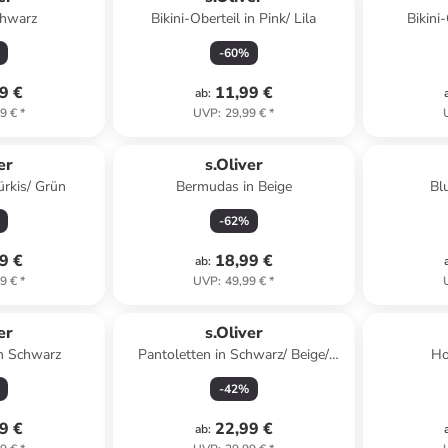
chwarz
Bikini-Oberteil in Pink/ Lila
Bikini-
-
60
%
9 €
11,99 €
ab
:
9 €
*
UVP
:
29,99 €
*
er
s.Oliver
Türkis/ Grün
Bermudas in Beige
Bl
-
62
%
9 €
18,99 €
ab
:
9 €
*
UVP
:
49,99 €
*
er
s.Oliver
n Schwarz
Pantoletten in Schwarz/ Beige/
Ho
Hellbraun
-
42
%
9 €
22,99 €
ab
: