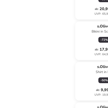
20,9
ab
:
UVP
:
65,9
s.Oliv
Bikini in S
-
72
%
17,9
ab
:
UVP
:
64,9
s.Oliv
Shirt in
-
50
%
9,9
ab
:
UVP
:
19,9
s.Oliv