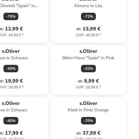
Oberteil "Spain" in
Kimono in Lila
Dunkelblau
-
70
%
-
72
%
12,99 €
13,99 €
ab
:
ab
:
UVP
:
43,99 €
*
UVP
:
49,99 €
*
s.Oliver
s.Oliver
use in Schwarz
Bikini-Hose "Spain" in Pink
-
50
%
-
62
%
19,99 €
9,99 €
ab
:
ab
:
UVP
:
39,99 €
*
UVP
:
26,99 €
*
s.Oliver
s.Oliver
se in Schwarz
Kleid in Pink/ Orange
-
60
%
-
70
%
17,99 €
37,99 €
ab
:
ab
: