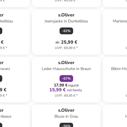
9 €
*
UVP
:
49,99 €
*
er
s.Oliver
kelblau
Jeansjacke in Dunkelblau
Marlene
-
62
%
 €
25,99 €
ab
:
9 €
*
UVP
:
69,99 €
*
family
rabatt
er
s.Oliver
chwarz
Leder-Hausschuhe in Braun
Bikini-Ho
-
67
%
17,99 €
regulär
9 €
15,99 €
mit family
9 €
*
UVP
:
49,95 €
*
er
s.Oliver
rdeaux
Bluse in Grau
-
56
%