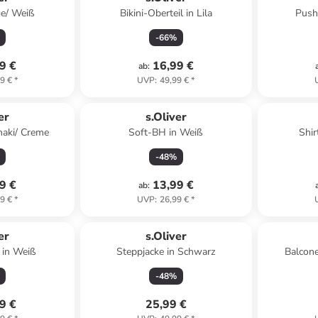
ge/ Weiß
Bikini-Oberteil in Lila
Push
-
66
%
9 €
16,99 €
ab
:
9 €
*
UVP
:
49,99 €
*
er
s.Oliver
haki/ Creme
Soft-BH in Weiß
Shir
-
48
%
9 €
13,99 €
ab
:
9 €
*
UVP
:
26,99 €
*
er
s.Oliver
 in Weiß
Steppjacke in Schwarz
Balcon
-
48
%
9 €
25,99 €