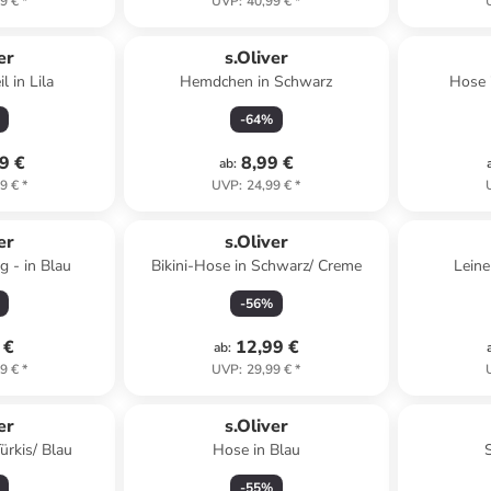
9 €
*
UVP
:
40,99 €
*
er
s.Oliver
l in Lila
Hemdchen in Schwarz
Hose 
-
64
%
9 €
8,99 €
ab
:
9 €
*
UVP
:
24,99 €
*
er
s.Oliver
g - in Blau
Bikini-Hose in Schwarz/ Creme
Leine
-
56
%
 €
12,99 €
ab
:
9 €
*
UVP
:
29,99 €
*
er
s.Oliver
ürkis/ Blau
Hose in Blau
-
55
%