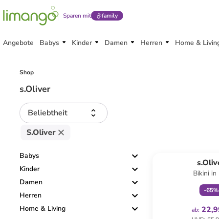
Sparen mit
family
Angebote
Babys
Kinder
Damen
Herren
Home & Livin
Shop
s.Oliver
Beliebtheit
S.Oliver
family
ex
Babys
s.Oliv
Kinder
Bikini in
Damen
-
65
%
Herren
Home & Living
22,9
ab
: