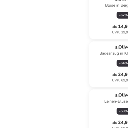
Bluse in Bei
-
62
%
14,9
ab
:
UVP
:
39,9
s.Oliv
Badeanzug in K
-
64
%
24,9
ab
:
UVP
:
69,9
s.Oliv
Leinen-Bluse
-
58
%
24,9
ab
: