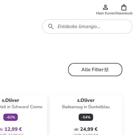
Mein Konto
Warenkorb
Alle Filter
family
exklusiv
s.Oliver
s.Oliver
rteil in Schwarz/ Creme
Badeanzug in Dunkelblau
-
62
%
-
54
%
12,99 €
24,99 €
ab
:
ab
: