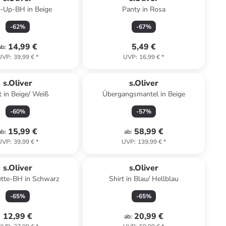
-Up-BH in Beige
Panty in Rosa
-
62
%
-
67
%
14,99 €
5,49 €
ab
:
UVP
:
39,99 €
*
UVP
:
16,99 €
*
s.Oliver
s.Oliver
t in Beige/ Weiß
Übergangsmantel in Beige
-
60
%
-
57
%
15,99 €
58,99 €
ab
:
ab
:
UVP
:
39,99 €
*
UVP
:
139,99 €
*
s.Oliver
s.Oliver
ette-BH in Schwarz
Shirt in Blau/ Hellblau
-
65
%
-
65
%
12,99 €
20,99 €
ab
: