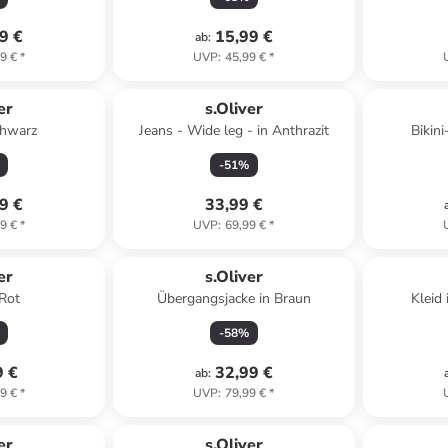
9 €
15,99 €
ab
:
9 €
*
UVP
:
45,99 €
*
er
s.Oliver
chwarz
Jeans - Wide leg - in Anthrazit
Bikin
-
51
%
9 €
33,99 €
9 €
*
UVP
:
69,99 €
*
er
s.Oliver
 Rot
Übergangsjacke in Braun
Kleid
-
58
%
9 €
32,99 €
ab
:
9 €
*
UVP
:
79,99 €
*
er
s.Oliver