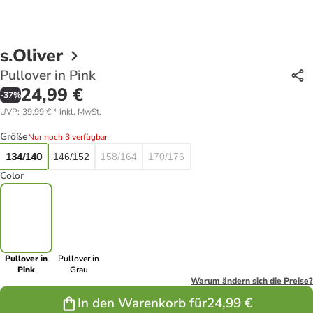
s.Oliver
Pullover in Pink
24,99 €
-
37
%
UVP
:
39,99 €
*
inkl. MwSt.
Größe
Nur noch 3 verfügbar
134/140
146/152
158/164
170/176
Color
Pullover in
Pullover in
Pink
Grau
Warum ändern sich die Preise?
In den Warenkorb für
24,99 €