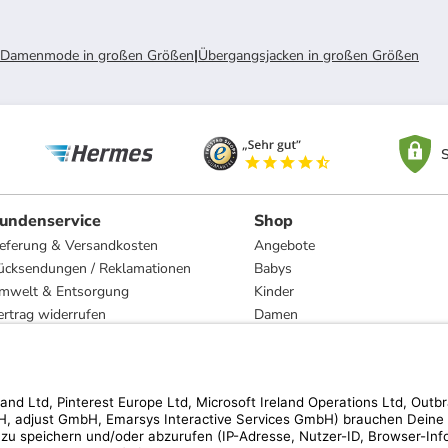
Damenmode in großen Größen
|
Übergangsjacken in großen Größen
S
undenservice
Shop
ieferung & Versandkosten
Angebote
ücksendungen / Reklamationen
Babys
mwelt & Entsorgung
Kinder
ertrag widerrufen
Damen
esetzliche Gewährleistung und Reparatur
Herren
Wohnen
Trachten
Marken