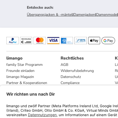
Entdecke auch
:
Übergangsjacken & -mäntel
|
Damenjacken
|
Damenmode
|
limango
Rechtliches
K
family Star Programm
AGB
L
Freunde einladen
Widerrufsbelehrung
R
limango Magazin
Datenschutz
U
Partner & Kooperationen
Compliance
V
Jobs
Impressum
G
Presse
Privatsphäre-Einstellungen
Mediadaten
Geschenkgutscheinbedingungen