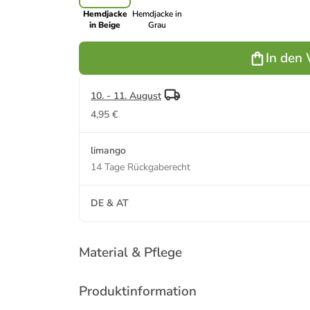
Hemdjacke
Hemdjacke in
in Beige
Grau
In den
10. - 11. August
4,95 €
limango
14 Tage Rückgaberecht
DE & AT
Material & Pflege
Produktinformation