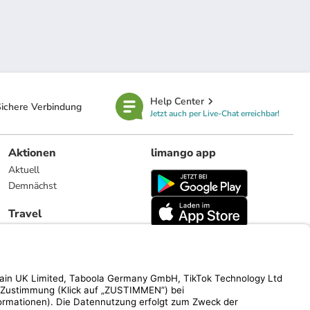
Help Center
ichere Verbindung
Jetzt auch per Live-Chat erreichbar!
Aktionen
limango app
Aktuell
Demnächst
Travel
Reiseangebote