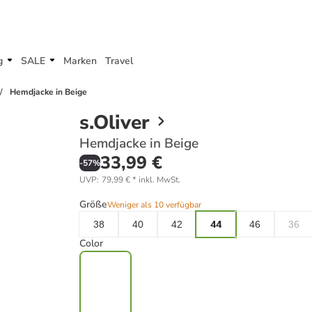
g
SALE
Marken
Travel
Hemdjacke in Beige
s.Oliver
Hemdjacke in Beige
33,99 €
-
57
%
UVP
:
79,99 €
*
inkl. MwSt.
Größe
Weniger als 10 verfügbar
38
40
42
44
46
36
Color