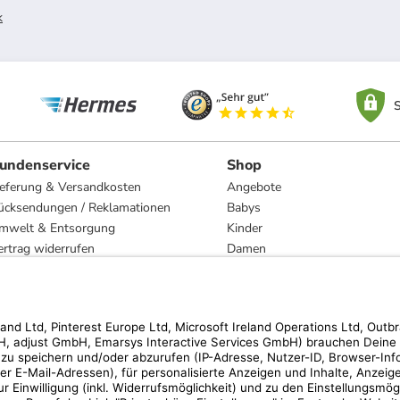
k
S
undenservice
Shop
ieferung & Versandkosten
Angebote
ücksendungen / Reklamationen
Babys
mwelt & Entsorgung
Kinder
ertrag widerrufen
Damen
esetzliche Gewährleistung und Reparatur
Herren
Wohnen
Trachten
Marken