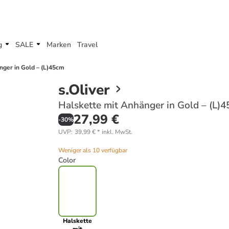
g
SALE
Marken
Travel
nger in Gold – (L)45cm
s.Oliver
Halskette mit Anhänger in Gold – (L)
27,99 €
-
30
%
UVP
:
39,99 €
*
inkl. MwSt.
Weniger als 10 verfügbar
Color
Halskette