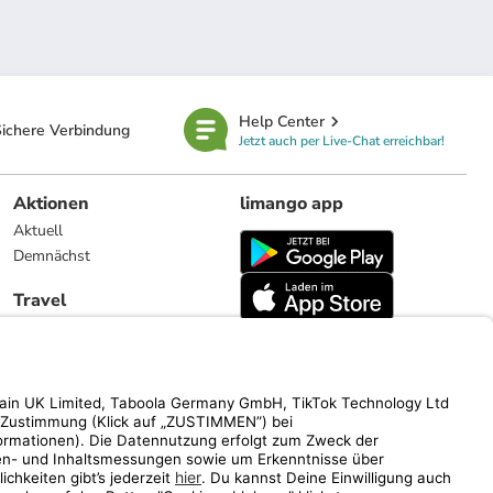
Help Center
ichere Verbindung
Jetzt auch per Live-Chat erreichbar!
Aktionen
limango app
Aktuell
Demnächst
Travel
Reiseangebote
limango.nl
limango.pl