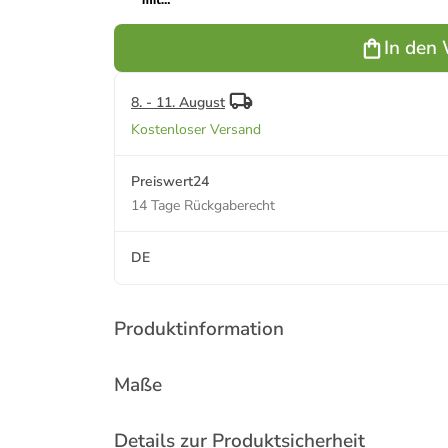
mit
Anhänger in
Gold –
In den
(L)45cm
8. - 11. August
Kostenloser Versand
Preiswert24
14 Tage Rückgaberecht
DE
Produktinformation
Maße
Details zur Produktsicherheit