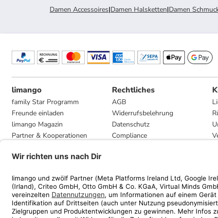
Damen Accessoires
|
Damen Halsketten
|
Damen Schmuc
limango
Rechtliches
K
family Star Programm
AGB
L
Freunde einladen
Widerrufsbelehrung
R
limango Magazin
Datenschutz
U
Partner & Kooperationen
Compliance
V
Jobs
Impressum
G
Presse
Privatsphäre-Einstellungen
Mediadaten
Geschenkgutscheinbedingungen