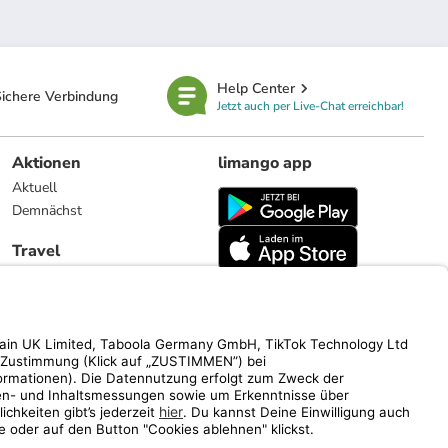
Help Center
ichere Verbindung
Jetzt auch per Live-Chat erreichbar!
Aktionen
limango app
Aktuell
Demnächst
Travel
Reiseangebote
limango.nl
limango.pl