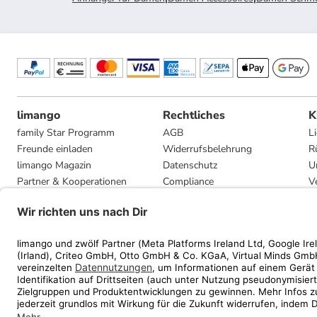
limango
Rechtliches
K
family Star Programm
AGB
L
Freunde einladen
Widerrufsbelehrung
R
limango Magazin
Datenschutz
U
Partner & Kooperationen
Compliance
V
Jobs
Impressum
G
Presse
Privatsphäre-Einstellungen
Mediadaten
Geschenkgutscheinbedingungen