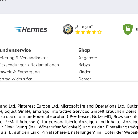
S
undenservice
Shop
ieferung & Versandkosten
Angebote
ücksendungen / Reklamationen
Babys
mwelt & Entsorgung
Kinder
ertrag widerrufen
Damen
esetzliche Gewährleistung und Reparatur
Herren
Wohnen
Trachten
Marken