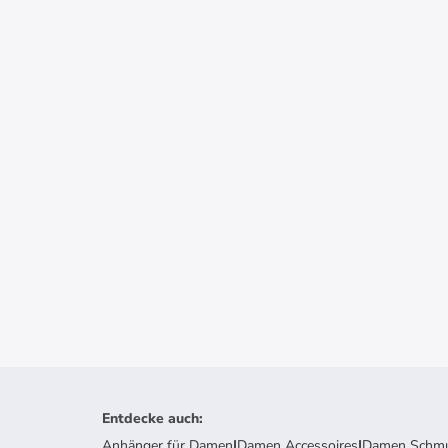
Entdecke auch
:
Anhänger für Damen
|
Damen Accessoires
|
Damen Schm