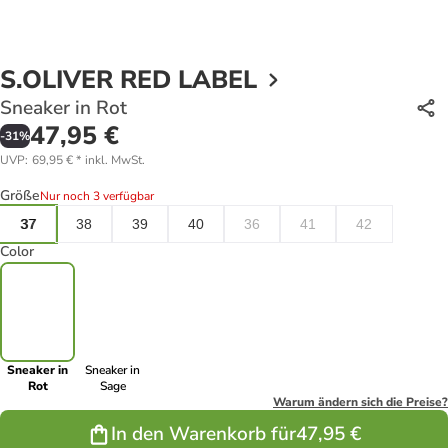
S.OLIVER RED LABEL
Sneaker in Rot
47,95 €
-
31
%
UVP
:
69,95 €
*
inkl. MwSt.
Größe
Nur noch 3 verfügbar
37
38
39
40
36
41
42
Color
Sneaker in
Sneaker in
Rot
Sage
Warum ändern sich die Preise?
In den Warenkorb für
47,95 €